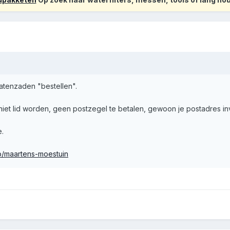
matenzaden "bestellen".
 niet lid worden, geen postzegel te betalen, gewoon je postadres inv
e.
o/maartens-moestuin