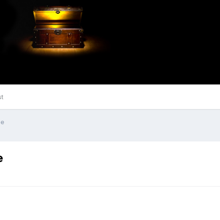
st
be
e