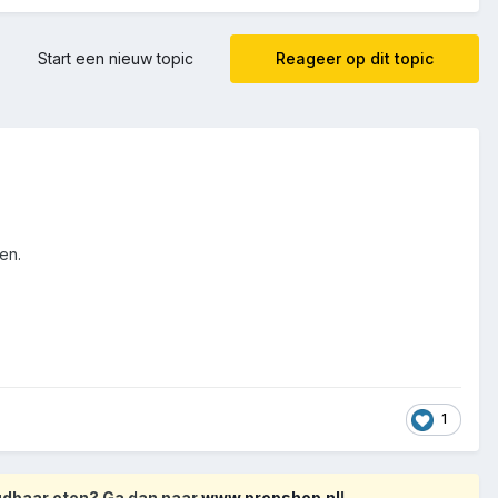
Start een nieuw topic
Reageer op dit topic
en.
1
oudbaar eten? Ga dan naar
www.prepshop.nl
!