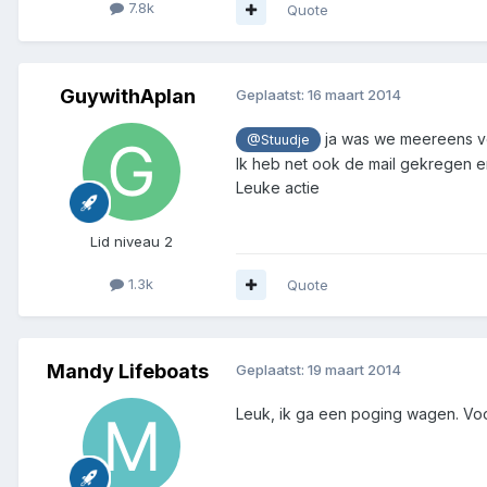
7.8k
Quote
GuywithAplan
Geplaatst:
16 maart 2014
ja was we meereens 
@Stuudje
Ik heb net ook de mail gekregen en
Leuke actie
Lid niveau 2
1.3k
Quote
Mandy Lifeboats
Geplaatst:
19 maart 2014
Leuk, ik ga een poging wagen. Voo