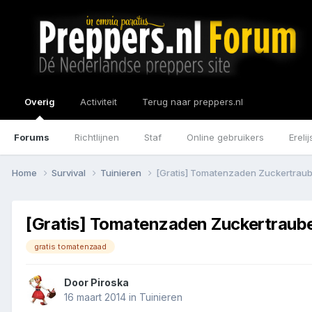
Overig
Activiteit
Terug naar preppers.nl
Forums
Richtlijnen
Staf
Online gebruikers
Erelij
Home
Survival
Tuinieren
[Gratis] Tomatenzaden Zuckertrau
[Gratis] Tomatenzaden Zuckertraub
gratis tomatenzaad
Door
Piroska
16 maart 2014
in
Tuinieren