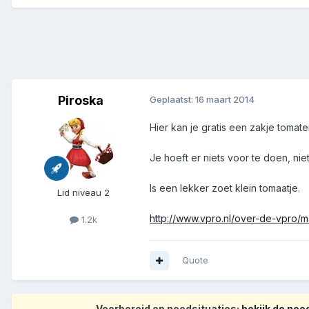
Piroska
Geplaatst:
16 maart 2014
Hier kan je gratis een zakje tomat
Je hoeft er niets voor te doen, ni
Is een lekker zoet klein tomaatje.
Lid niveau 2
http://www.vpro.nl/over-de-vpro/
1.2k
Quote
Voorbereid op noodsituaties:
bekijk de no