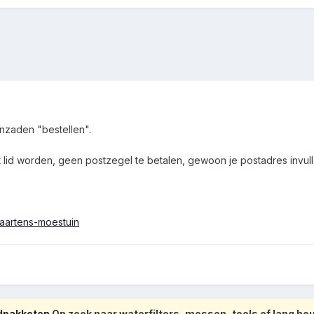
enzaden "bestellen".
et lid worden, geen postzegel te betalen, gewoon je postadres invull
maartens-moestuin
odpakketen
Op zoek naar waterfilters, messen, tools of lang h