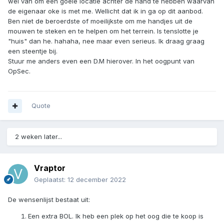
Gast
Geplaatst:
1 december 2022
Op 1-12-2022 om 15:19,
Enki
zei:
Haha, wildkampeerders zijn welkom hoor, maar het is
inmiddels wel rond 't vriespunt en van 't weekend gaat 't
sneeuwen, dus ik hoop dat je een warme slaapzak hebt
😜
Ja dat is dus dat puntje 3 op me lijst. hmmm interessant. Hou er
wel van om een goeie locatie achter de hand te hebben waarvan
de eigenaar oke is met me. Wellicht dat ik in ga op dit aanbod.
Ben niet de beroerdste of moeilijkste om me handjes uit de
mouwen te steken en te helpen om het terrein. Is tenslotte je
"huis" dan he. hahaha, nee maar even serieus. Ik draag graag
een steentje bij.
Stuur me anders even een D.M hierover. In het oogpunt van
OpSec.