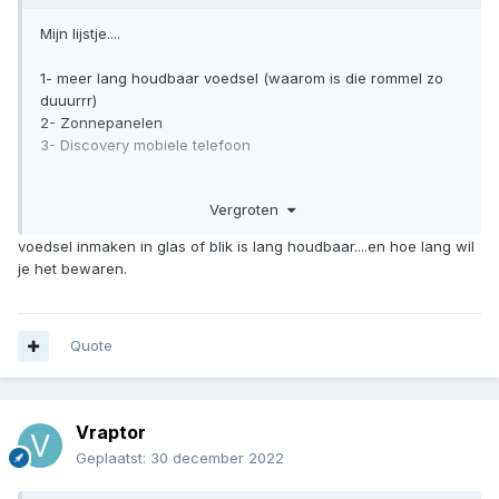
dit amish gedoe, is en kult en sekte daar wil niets mee te maken
hebben het zijn juist de gevaarlijkste mensen. en alle die en
fanatiek geloof hebben, voorbeelden genoeg zou ik zeggen.
Quote
food prepper
Geplaatst:
29 december 2022
Op 15-7-2015 om 10:32, Gast zei:
Mijn lijstje....
1- meer lang houdbaar voedsel (waarom is die rommel zo
duuurrr)
2- Zonnepanelen
3- Discovery mobiele telefoon