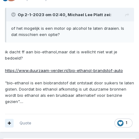
Geplaatst:
2 januari 2023
Ik maak mij het meest zorgen dat er geen brandstof meer is al
shtf. Weet iemand of het mogelijk is een motor op alcohol te laten
draaien. Is dat misschien een optie?
Quote
mevr.Grijpstra
Geplaatst:
2 januari 2023
Op 2-1-2023 om 02:40,
Michael Lee Platt
zei:
of het mogelijk is een motor op alcohol te laten draaien. Is
dat misschien een optie?
ik dacht ff aan bio-ethanol,maar dat is wellicht niet wat je