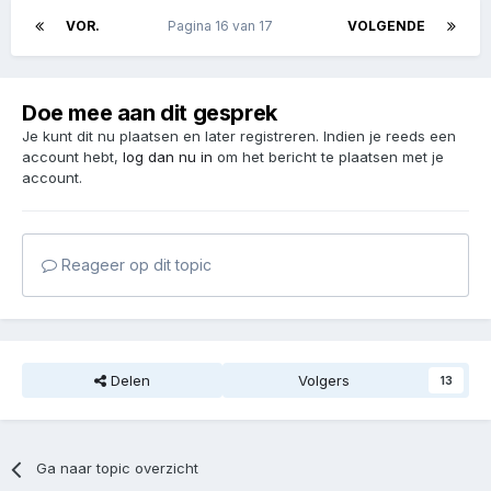
bedoeld?
https://www.duurzaam-verder.nl/bio-ethanol-brandstof-auto
"bio-ethanol is een biobrandstof dat ontstaat door suikers te laten
gisten. Doordat bio ethanol afkomstig is uit duurzame bronnen
wordt bio ethanol als een bruikbaar alternatief voor benzine
gezien"....
Quote
1
VOR.
Pagina 16 van 17
VOLGENDE
Doe mee aan dit gesprek
Je kunt dit nu plaatsen en later registreren. Indien je reeds een
account hebt,
log dan nu in
om het bericht te plaatsen met je
account.