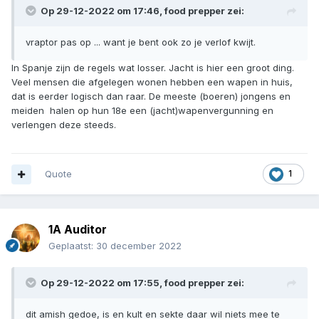
En als laatste een geld druk persje om dit alles te betalen
Vergroten
voedsel inmaken in glas of blik is lang houdbaar....en hoe lang wil
je het bewaren.
Quote
Vraptor
Geplaatst:
30 december 2022
Op 29-12-2022 om 17:46,
food prepper
zei:
vraptor pas op ... want je bent ook zo je verlof kwijt.
In Spanje zijn de regels wat losser. Jacht is hier een groot ding.
Veel mensen die afgelegen wonen hebben een wapen in huis,
dat is eerder logisch dan raar. De meeste (boeren) jongens en
meiden halen op hun 18e een (jacht)wapenvergunning en