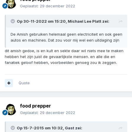
De wensenlijst bestaat uit
Een shotgun. Binnenkort haal ik mijn jachtlicencie. Kan niet
wachten. Voor survival heb je een vuurwapen nodig. Punt.
vraptor pas op ... want je bent ook zo je verlof kwijt.
Quote
food prepper
Geplaatst:
29 december 2022
Op 30-11-2022 om 15:20,
Michael Lee Platt
zei:
De Amish gebruiken helemaal geen electriciteit en ook geen
autos en machines. Dat zou voor mij wel een uitdaging zijn