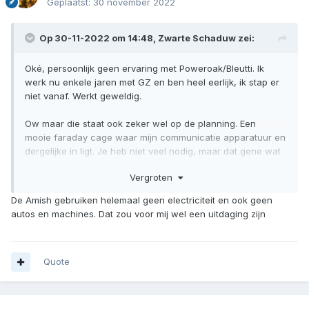
Geplaatst:
30 november 2022
Op 30-11-2022 om 14:48,
Zwarte Schaduw
zei:
Oké, persoonlijk geen ervaring met Poweroak/Bleutti. Ik
werk nu enkele jaren met GZ en ben heel eerlijk, ik stap er
niet vanaf. Werkt geweldig.
Ow maar die staat ook zeker wel op de planning. Een
mooie faraday cage waar mijn communicatie apparatuur en
dergelijke in ligt. Je heb niet veel nodig, maar dat gene wat
je heb. Moet je beschermen. Daar ben ik het zeker mee
Vergroten
eens.
De Amish gebruiken helemaal geen electriciteit en ook geen
Ja, zelf ben ik redelijk onafhankelijk van deze troep. Waar ik
autos en machines. Dat zou voor mij wel een uitdaging zijn
dan wel echt afhankelijk van ben is, mijn radio
communicatie, een laptop waarmee ik werk, TV heb ik niet
nodig, is toch overheids propoganda. Dus ja. Wat blijft er
over? Het echte leven buiten de voordeur. Waar we met ze
Quote
alle op voorbereiden.