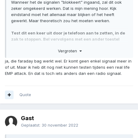
Wanneer het de signalen "blokkeert" ingaand, zal dit ook
zeker omgekeerd werken. Dat is mijn mening hoor. Kijk
eindstand moet het allemaal maar blijken of het heeft
gewerkt. Maar theoretisch zou het moeten werken.
Test dit een keer uit door je telefoon aan te zetten, in de
zak te stoppen. Bel vervolgens met een ander toestel
naar je eigen toestel. Krijg je gelijk voicemail of
Vergroten
ingespreks toon, dan weet je dat je test geslaagd is.
ja, die faraday bag werkt wel. Er komt geen enkel signaal meer in
Zo heb ik des tijd mijn oude Faraday case getest. Echter is
of uit. Maar ik heb dit nog niet kunnen testen tijdens een real life
deze tot vervelend einde van het leven gekomen.
EMP attack. En dat is toch iets anders dan een radio signaal.
Quote
Gast
Geplaatst:
30 november 2022