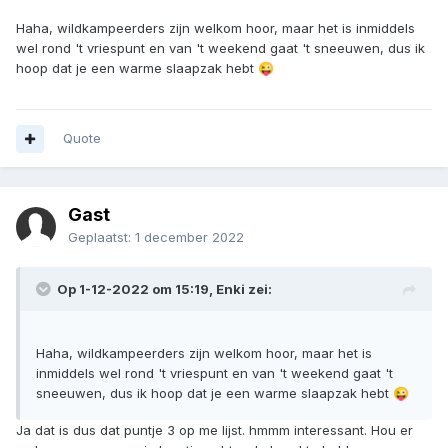
Enki
Geplaatst:
1 december 2022
Op 1-12-2022 om 13:01,
Zwarte Schaduw
zei:
Ohhh das echt prachtig. Iemand nodig om het terrein te
bewaken? Ga er wel zitten met me Tarp en hangmat. hihi
Prachtig. Gebruik het niet zoals het bedoeld is. Maar
JALOERS!!!! (ik gun je het van harte)
Haha, wildkampeerders zijn welkom hoor, maar het is inmiddels
wel rond 't vriespunt en van 't weekend gaat 't sneeuwen, dus ik
hoop dat je een warme slaapzak hebt
😜
Quote