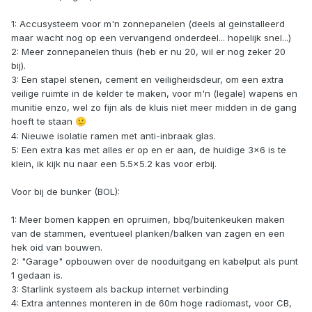
1: Accusysteem voor m'n zonnepanelen (deels al geinstalleerd
maar wacht nog op een vervangend onderdeel... hopelijk snel...)
2: Meer zonnepanelen thuis (heb er nu 20, wil er nog zeker 20
bij).
3: Een stapel stenen, cement en veiligheidsdeur, om een extra
veilige ruimte in de kelder te maken, voor m'n (legale) wapens en
munitie enzo, wel zo fijn als de kluis niet meer midden in de gang
hoeft te staan
🙂
4: Nieuwe isolatie ramen met anti-inbraak glas.
5: Een extra kas met alles er op en er aan, de huidige 3x6 is te
klein, ik kijk nu naar een 5.5x5.2 kas voor erbij.
Voor bij de bunker (BOL):
1: Meer bomen kappen en opruimen, bbq/buitenkeuken maken
van de stammen, eventueel planken/balken van zagen en een
hek oid van bouwen.
2: "Garage" opbouwen over de nooduitgang en kabelput als punt
1 gedaan is.
3: Starlink systeem als backup internet verbinding
4: Extra antennes monteren in de 60m hoge radiomast, voor CB,