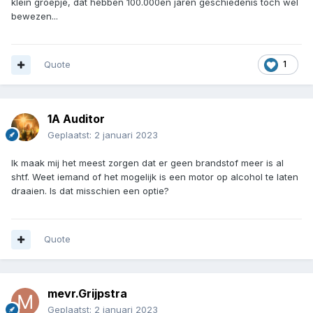
technologie en/of vooruitgang en die manier van leven is voor mij
erger dan niet overleven.
Zelfvoorzienend willen leven is een illusie, onmogelijk. Een
onbereikbare situatie als doel hebben is onrealistisch. Beperkte
zelfvoorzienendheid (zoals een moestuin waar je deel van 't jaar
van kunt leven) is uiteraard wel een goede zaak, maar realistisch
blijven is zeer belangrijk. Leven zonder enige afhankelijkheid van
de buitenwereld betekent ook dat je geen gebruik kunt maken
van de zorg, een serieuze verwonding betekent dus gewoon dat
je dood gaat; lijkt me dus juist geen voorbeeld voor preppers.
Doe wat je kan en hou juist contact met de rest van de wereld,
samen kunnen we als mensen veel meer dan alleen of in een
klein groepje, dat hebben 100.000en jaren geschiedenis toch wel
bewezen...
Quote
1
1A Auditor