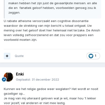
verlengen deze steeds.
Quote
1
1A Auditor
Geplaatst:
30 december 2022
Op 29-12-2022 om 17:55,
food prepper
zei:
dit amish gedoe, is en kult en sekte daar wil niets mee te
maken hebben het zijn juist de gevaarlijkste mensen. en alle
die en fanatiek geloof hebben, voorbeelden genoeg zou ik
zeggen.
U rabiate atheisme veroorzaakt een cognitive dissonantie
waardoor de strekking van mijn bericht u totaal ontgaat. Uw
mening over het geloof doet hier helemaal niet terzake. De Amish
leven volledig zelfvoorzienend en dat zou voor preppers een
voorbeeld moeten zijn.