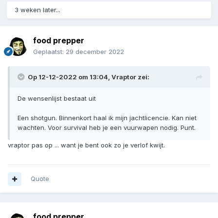
Een shotgun. Binnenkort haal ik mijn jachtlicencie. Kan niet
wachten. Voor survival heb je een vuurwapen nodig. Punt.
Een ecoflow systeem voor backup power.
Mountainbikes. Enige betrouwbare transport middel.
Een tractor die minimaal 3 ton kan trekken van 1985 of
eerder. Hebben sowieso al eentje nodig om het land te
ploegen. Het komt er steeds niet van er eentje te kopen.
Tevens BOV voertuig.
Quote
1
3 weken later...
food prepper
Geplaatst:
29 december 2022
Op 12-12-2022 om 13:04,
Vraptor
zei: