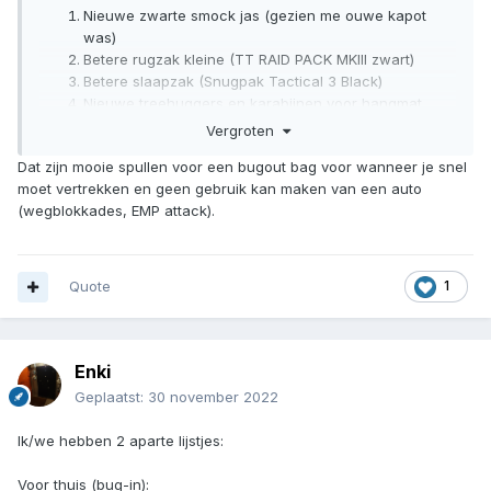
Nieuwe zwarte smock jas (gezien me ouwe kapot
was)
Betere rugzak kleine (TT RAID PACK MKIII zwart)
Betere slaapzak (Snugpak Tactical 3 Black)
Nieuwe treehuggers en karabijnen voor hangmat
Communicatie uitbreiding met 6 nieuwe 10W
Vergroten
portofoons
Dat zijn mooie spullen voor een bugout bag voor wanneer je snel
moet vertrekken en geen gebruik kan maken van een auto
Dat zijn me 5 eerste volgende items op de lijst.
(wegblokkades, EMP attack).
Quote
1
Enki
Geplaatst:
30 november 2022
Ik/we hebben 2 aparte lijstjes:
Voor thuis (bug-in):