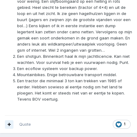
Quote
2 weken later...
Vraptor
Geplaatst:
12 december 2022
De wensenlijst bestaat uit:
Een extra BOL. Ik heb een plek op het oog die te koop is
voor weinig. Een olijfboomgaard op een helling in rots
gebied. Heel slecht te bereiken (tractor of 4x4) en uit de
loop en uit het zicht. Ik zie geen hagelhulzen liggen in de
buurt (jagers en zwijnen zijn de grootste vijanden voor een
bol…) Eens kijken of ik in eerste instantie een dump
legertent kan zetten onder camo netten. Vervolgens op mijn
gemak een soort onderkomen in de grond gaan maken. En
anders leuk als wildkampeer/uitwaaiplek voorlopig. Geen
gsm of internet. Wel 2 ingangen van grotten…