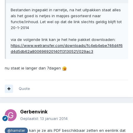
Bestanden ingepakt in rarretje, na het uitpakken staat alles
als het goed is netjes in mapjes gesorteerd naar
functie/inhoud. Let wel op dat de link slechts geldig blijft tot
20-1-2014
via de volgende link kan je het hele pakket downloaden:
https://www.wetransfer.com/downloads/fc4eb4ebe746d4f6
d4d5db62a800696920140113130521/029ac3
nu staat ie langer dan 7dagen
Quote
Gerbenvink
Geplaatst:
13 januari 2014
kan je ze als PDF beschikbaar zetten en eenlink dat
@hamster