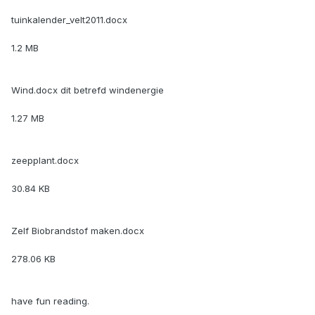
tuinkalender_velt2011.docx
1.2 MB
Wind.docx dit betrefd windenergie
1.27 MB
zeepplant.docx
30.84 KB
Zelf Biobrandstof maken.docx
278.06 KB
have fun reading.