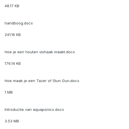
48.17 KB
handboog.docx
241.16 KB
Hoe je een houten vishaak maakt.docx
176.14 KB
Hoe maak je een Tazer of Stun Gun.docx
1 MB
Introductie van aquaponics.docx
3.53 MB