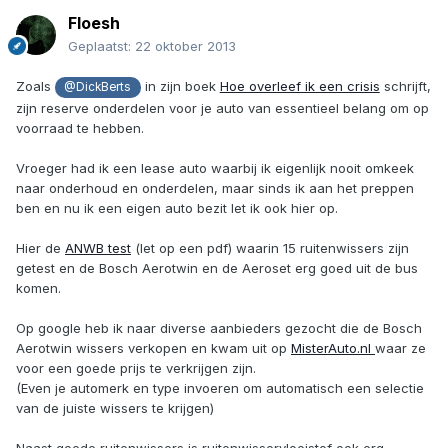
Floesh
Geplaatst:
22 oktober 2013
Zoals
in zijn boek
Hoe overleef ik een crisis
schrijft,
@DickBerts
zijn reserve onderdelen voor je auto van essentieel belang om op
voorraad te hebben.
Vroeger had ik een lease auto waarbij ik eigenlijk nooit omkeek
naar onderhoud en onderdelen, maar sinds ik aan het preppen
ben en nu ik een eigen auto bezit let ik ook hier op.
Hier de
ANWB test
(let op een pdf) waarin 15 ruitenwissers zijn
getest en de Bosch Aerotwin en de Aeroset erg goed uit de bus
komen.
Op google heb ik naar diverse aanbieders gezocht die de Bosch
Aerotwin wissers verkopen en kwam uit op
MisterAuto.nl
waar ze
voor een goede prijs te verkrijgen zijn.
(Even je automerk en type invoeren om automatisch een selectie
van de juiste wissers te krijgen)
Naast goede ruitenwissers is ruitenwisservloeistof ook erg