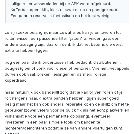
lullige ruitenwisserbladen bij de APK werd afgekeurd.
Kofferbak open, klik, klak, nieuwe er op en goedgekeurd.
Een paar in reserve is fantastisch en het kost weinig.
ze zijn zeker belangrijk maar zowat alles kan je omtoveren tot
ruiten wisser. een passende filter "jatten" of vinden gaat een
andere uitdaging zijn. daarom denk ik dat het beter is die eerst
extra te hebben liggen.
nog een paar die ik ondertussen heb bedacht: distributieriem,
bougies(gloei of vonk voor diesel of benzine), Vriemen, vetnippels
durven ook vaak breken. leidingen en darmen, rolletje
koperdraad.
maar natuurlijk ook banden!!! zorg dat je kan blijven rollen of je
rolt nergens naar. 4 extra banden hebben liggen super goed
bezig maar het kan ook anders. reparatie kit en de skillz om het te
gebruiken(zowel veters voor de quick fix als het echt plakwerk en
vulkanisatie voor een permanente oplossing). eventueel
investeren in een paar simpele tools om banden te
monteren/demonteren zodat je ze van andere voertuigen kunt