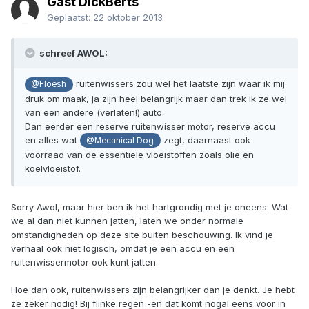
Gast DickBerts
Geplaatst:
22 oktober 2013
schreef AWOL:
ruitenwissers zou wel het laatste zijn waar ik mij
@Floesh
druk om maak, ja zijn heel belangrijk maar dan trek ik ze wel
van een andere (verlaten!) auto.
Dan eerder een reserve ruitenwisser motor, reserve accu
en alles wat
zegt, daarnaast ook
@Mecanical Dog
voorraad van de essentiële vloeistoffen zoals olie en
koelvloeistof.
Sorry Awol, maar hier ben ik het hartgrondig met je oneens. Wat
we al dan niet kunnen jatten, laten we onder normale
omstandigheden op deze site buiten beschouwing. Ik vind je
verhaal ook niet logisch, omdat je een accu en een
ruitenwissermotor ook kunt jatten.
Hoe dan ook, ruitenwissers zijn belangrijker dan je denkt. Je hebt
ze zeker nodig! Bij flinke regen -en dat komt nogal eens voor in