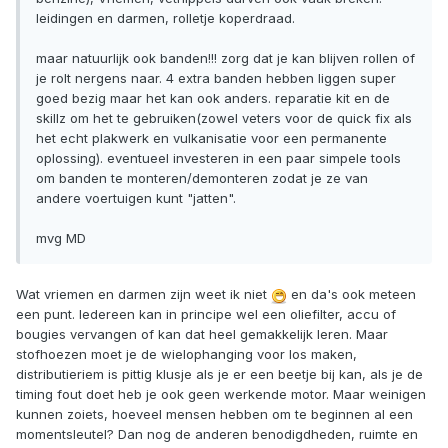
leidingen en darmen, rolletje koperdraad.
maar natuurlijk ook banden!!! zorg dat je kan blijven rollen of
je rolt nergens naar. 4 extra banden hebben liggen super
goed bezig maar het kan ook anders. reparatie kit en de
skillz om het te gebruiken(zowel veters voor de quick fix als
het echt plakwerk en vulkanisatie voor een permanente
oplossing). eventueel investeren in een paar simpele tools
om banden te monteren/demonteren zodat je ze van
andere voertuigen kunt "jatten".
mvg MD
Wat vriemen en darmen zijn weet ik niet
en da's ook meteen
een punt. Iedereen kan in principe wel een oliefilter, accu of
bougies vervangen of kan dat heel gemakkelijk leren. Maar
stofhoezen moet je de wielophanging voor los maken,
distributieriem is pittig klusje als je er een beetje bij kan, als je de
timing fout doet heb je ook geen werkende motor. Maar weinigen
kunnen zoiets, hoeveel mensen hebben om te beginnen al een
momentsleutel? Dan nog de anderen benodigdheden, ruimte en