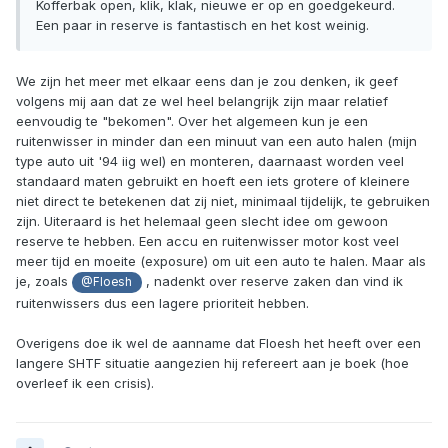
Kofferbak open, klik, klak, nieuwe er op en goedgekeurd.
Een paar in reserve is fantastisch en het kost weinig.
We zijn het meer met elkaar eens dan je zou denken, ik geef
volgens mij aan dat ze wel heel belangrijk zijn maar relatief
eenvoudig te "bekomen". Over het algemeen kun je een
ruitenwisser in minder dan een minuut van een auto halen (mijn
type auto uit '94 iig wel) en monteren, daarnaast worden veel
standaard maten gebruikt en hoeft een iets grotere of kleinere
niet direct te betekenen dat zij niet, minimaal tijdelijk, te gebruiken
zijn. Uiteraard is het helemaal geen slecht idee om gewoon
reserve te hebben. Een accu en ruitenwisser motor kost veel
meer tijd en moeite (exposure) om uit een auto te halen. Maar als
je, zoals
, nadenkt over reserve zaken dan vind ik
@Floesh
ruitenwissers dus een lagere prioriteit hebben.
Overigens doe ik wel de aanname dat Floesh het heeft over een
langere SHTF situatie aangezien hij refereert aan je boek (hoe
overleef ik een crisis).