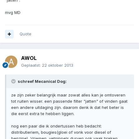
"jatten".
mvg MD
Quote
AWOL
Geplaatst:
22 oktober 2013
schreef Mecanical Dog:
ze zijn zeker belangrijk maar zowat alles kan je omtoveren
tot ruiten wisser. een passende filter "jatten" of vinden gaat
een andere uitdaging zijn. daarom denk ik dat het beter is
die eerst extra te hebben liggen.
nog een paar die ik ondertussen heb bedacht:
distributieriem, bougies(gloei of vonk voor diesel of
benzine), Vriemen, vetnippels durven ook vaak breken.