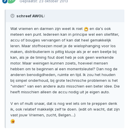
Geplaatst:
23 oktober 2013
schreef AWOL:
Wat vriemen en darmen zijn weet ik niet
en da's ook
meteen een punt. Iedereen kan in principe wel een oliefilter,
accu of bougies vervangen of kan dat heel gemakkelijk
leren. Maar stofhoezen moet je de wielophanging voor los
maken, distributieriem is pittig klusje als je er een beetje bij
kan, als je de timing fout doet heb je ook geen werkende
motor. Maar weinigen kunnen zoiets, hoeveel mensen
hebben om te beginnen al een momentsleutel? Dan nog de
anderen benodigdheden, ruimte en tijd. Ik zou het houden
bij simpel onderhoud, bij grote technische problemen is het
"vinden" van een andere auto misschien een beter idee. Die
heeft misschien alleen de accu nodig uit je eigen auto.
V en of multi snaar, dat is nog wel iets om te preppen denk
ik, ook relatief makkelijk zelf te doen. (edit oh wacht, dat zijn
vast jouw Vriemen, zucht, Belgen....)