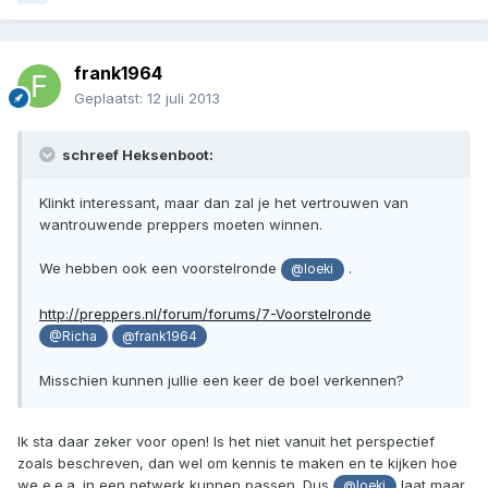
frank1964
Geplaatst:
12 juli 2013
schreef Heksenboot:
Klinkt interessant, maar dan zal je het vertrouwen van
wantrouwende preppers moeten winnen.
We hebben ook een voorstelronde
.
@loeki
http://preppers.nl/forum/forums/7-Voorstelronde
@Richa
@frank1964
Misschien kunnen jullie een keer de boel verkennen?
Ik sta daar zeker voor open! Is het niet vanuit het perspectief
zoals beschreven, dan wel om kennis te maken en te kijken hoe
we e.e.a. in een netwerk kunnen passen. Dus
laat maar
@loeki