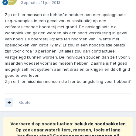
Geplaatst:
11 juli 2013
Zijn er hier mensen die behoefte hebben aan een opslagplaats
(c.q. woonplek in een geval van crisissituatie) op een
zelfvoorzienende boerderij met grond. De opslagplaats c.q.
woonplek kan gezien worden als een soort verzekering in geval
van nood. De boerderij ligt iets ten noorden van Twente met
opslagboxen van circa 12 m2. Er zou in een noodsituatie plaats
zijn voor circa 10 personen. Dit alles zou dan contractueel
vastgelegd kunnen worden. De individuen zouden dan zelf voor 3
maanden voedsel voorraad moeten hebben. Daarna is het goed
mogelijk zelf het systeem aan het draaien te krijgen en dit off grid
goed te overleven.
Zijn er hier mischien mensen die hier belangstelling voor hebben?
Quote
Voorbereid op noodsituaties:
bekijk de noodpakketen
Op zoek naar waterfilters, messen, tools of lang
houdbaar eten? Ga dan naar
www.prepshop.nl
!