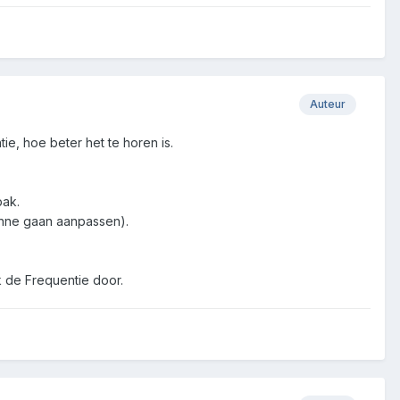
Auteur
e, hoe beter het te horen is.
bak.
ntenne gaan aanpassen).
k de Frequentie door.