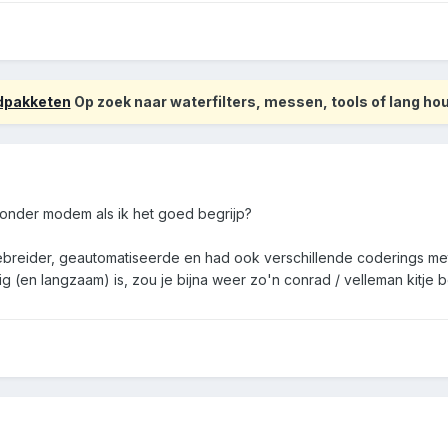
odpakketen
Op zoek naar waterfilters, messen, tools of lang h
zonder modem als ik het goed begrijp?
ebreider, geautomatiseerde en had ook verschillende coderings me
ig (en langzaam) is, zou je bijna weer zo'n conrad / velleman kitje 