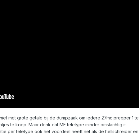
 niet met grote getale bij de dumpzaak om iedere 27mc prepper 1 te
intjes te koop. Maar denk dat MF teletype minder omslachtig is.
ie per teletype ook het voordeel heeft net als de hellschreiber en