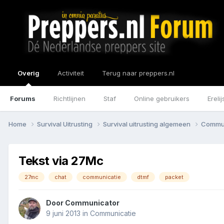
Overig
Activiteit
Terug naar preppers.nl
Forums
Richtlijnen
Staf
Online gebruikers
Erelij
Home
Survival Uitrusting
Survival uitrusting algemeen
Commu
Tekst via 27Mc
27mc
chat
communicatie
dtmf
packet
Door
Communicator
9 juni 2013
in
Communicatie