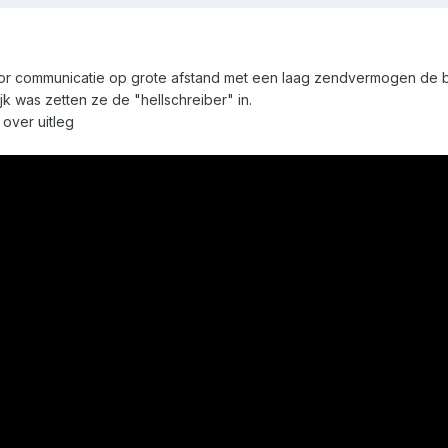
r communicatie op grote afstand met een laag zendvermogen de be
jk was zetten ze de "hellschreiber" in.
over uitleg