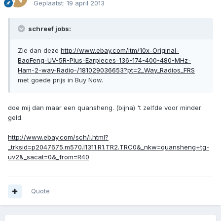
Geplaatst:
19 april 2013
schreef jobs:
Zie dan deze
http://www.ebay.com/itm/10x-Original-
BaoFeng-UV-5R-Plus-Earpieces-136-174-400-480-MHz-
Ham-2-way-Radio-/181029036653?pt=2_Way_Radios_FRS
met goede prijs in Buy Now.
doe mij dan maar een quansheng. (bijna) 't zelfde voor minder
geld.
http://www.ebay.com/sch/i.html?
_trksid=p2047675.m570.l1311.R1.TR2.TRC0&_nkw=quansheng+tg-
uv2&_sacat=0&_from=R40
Quote