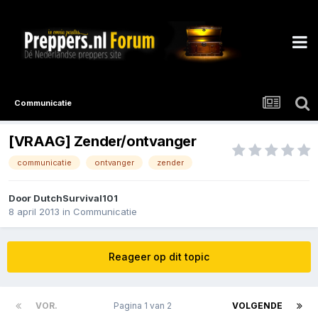
Communicatie
[VRAAG] Zender/ontvanger
communicatie
ontvanger
zender
Door
DutchSurvival101
8 april 2013
in
Communicatie
Reageer op dit topic
VOR.
Pagina 1 van 2
VOLGENDE