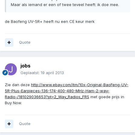
Maar als iemand er een of twee teveel heeft: ik doe mee.
de Baofeng UV-5R+ heeft nu een CE keur merk
Quote
jobs
Geplaatst:
19 april 2013
Zie dan deze
http://www.ebay.com/itm/10x-Original-BaoFeng-UV-
5R-Plus-Earpieces-136-174-400-480-MHz-Ham-2-way-
Radio-/181029036653?pt=2_Way_Radios_FRS
met goede prijs in
Buy Now.
Quote