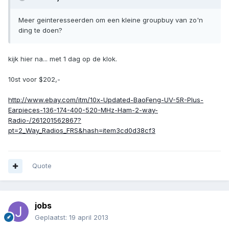
Meer geinteresseerden om een kleine groupbuy van zo'n
ding te doen?
kijk hier na... met 1 dag op de klok.
10st voor $202,-
http://www.ebay.com/itm/10x-Updated-BaoFeng-UV-5R-Plus-
Earpieces-136-174-400-520-MHz-Ham-2-way-
Radio-/261201562867?
pt=2_Way_Radios_FRS&hash=item3cd0d38cf3
Quote
jobs
Geplaatst:
19 april 2013