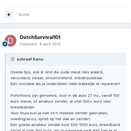
Quote
DutchSurvival101
Geplaatst:
8 april 2013
schreef Kans:
Goede tips, ook ik vind die oude meuk niks waard,
verouderd, zwaar, stroomvretend, onbetrouwbaar.
Een voordeel als je onderdelen hebt makkelijk te repareren!
Portofoons zijn genoemd, voor in de auto 27 mc, vanaf 100
euro nieuw, of amatuur zender, al snel 500+ euro voor
breedbander.
Voor thuis kun je ook zo'n mobiele zender gebruiken,
voeding/accu, spriet op het dak en zenden.
Een goede amateur zender kost 500-1500 euro, breedband
spriet al snel 300 euro, als je maximaal gaat dan heb je al