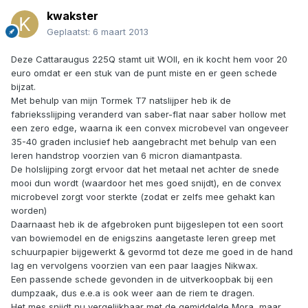
kwakster
Geplaatst:
6 maart 2013
Deze Cattaraugus 225Q stamt uit WOII, en ik kocht hem voor 20
euro omdat er een stuk van de punt miste en er geen schede
bijzat.
Met behulp van mijn Tormek T7 natslijper heb ik de
fabrieksslijping veranderd van saber-flat naar saber hollow met
een zero edge, waarna ik een convex microbevel van ongeveer
35-40 graden inclusief heb aangebracht met behulp van een
leren handstrop voorzien van 6 micron diamantpasta.
De holslijping zorgt ervoor dat het metaal net achter de snede
mooi dun wordt (waardoor het mes goed snijdt), en de convex
microbevel zorgt voor sterkte (zodat er zelfs mee gehakt kan
worden)
Daarnaast heb ik de afgebroken punt bijgeslepen tot een soort
van bowiemodel en de enigszins aangetaste leren greep met
schuurpapier bijgewerkt & gevormd tot deze me goed in de hand
lag en vervolgens voorzien van een paar laagjes Nikwax.
Een passende schede gevonden in de uitverkoopbak bij een
dumpzaak, dus e.e.a is ook weer aan de riem te dragen.
Het mes snijdt nu vergelijkbaar met de gemiddelde Mora, maar