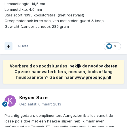
Lemmetlengte: 14,5 cm
Lemmetdikte: 4,0 mm
Staalsoort: 1095 koolstofstaal (niet roestvast)
Greepmateriaal: leren schijven met stalen guard & knop
Gewicht (zonder schede): 289 gram
Quote
3
Voorbereid op noodsituaties:
bekijk de noodpakketen
Op zoek naar waterfilters, messen, tools of lang
houdbaar eten? Ga dan naar
www.prepshop.nl
!
Keyser Suze
Geplaatst:
6 maart 2013
Prachtig gedaan, complimenten. Aangezien ik alles vanuit de
losse pols doe met een haakse slijper, heb ik maar even
geGoogled op Tormek T7.....prachtig apparaat, ik ga nog even