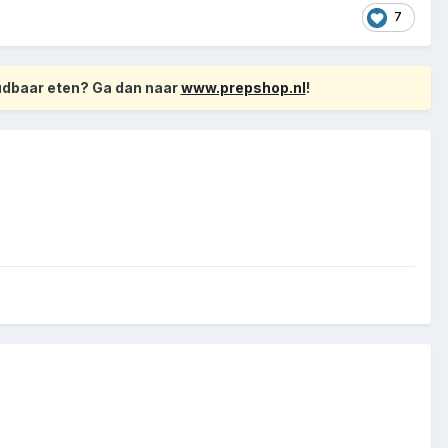
7
oudbaar eten? Ga dan naar
www.prepshop.nl
!