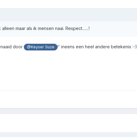
lleen maar als ik mensen naai. Respect.......!
genaaid door
!' ineens een heel andere betekenis :-
@Keyser Suze