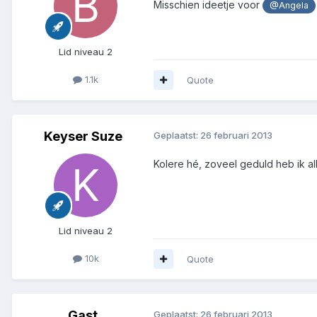
Misschien ideetje voor
@Angela
Lid niveau 2
1.1k
Quote
Keyser Suze
Geplaatst:
26 februari 2013
Kolere hé, zoveel geduld heb ik alle
Lid niveau 2
10k
Quote
Gast
Geplaatst:
26 februari 2013