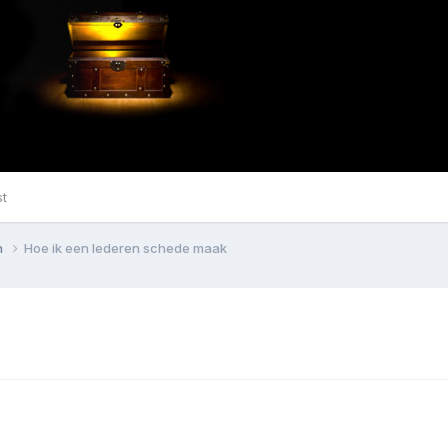
st
n
Hoe ik een lederen schede maak