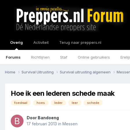
Overig
Activiteit
Terug naar preppers.nl
Forums
Richtlijnen
Staf
Online gebruikers
Erelij
Home
Survival Uitrusting
Survival uitrusting algemeen
Messe
Hoe ik een lederen schede maak
foedraal
hoes
leder
leer
schede
Door
Bandoeng
17 februari 2013
in
Messen