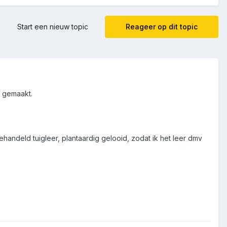
Start een nieuw topic
Reageer op dit topic
b gemaakt.
handeld tuigleer, plantaardig gelooid, zodat ik het leer dmv