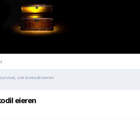
st
survival, ook krokodil eieren
odil eieren