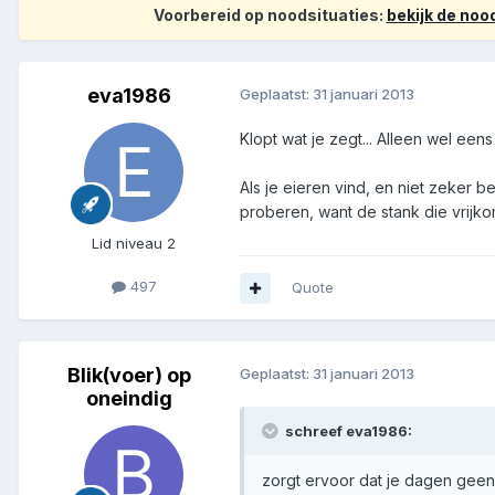
Voorbereid op noodsituaties:
bekijk de no
eva1986
Geplaatst:
31 januari 2013
Klopt wat je zegt... Alleen wel ee
Als je eieren vind, en niet zeker be
proberen, want de stank die vrijko
Lid niveau 2
497
Quote
Blik(voer) op
Geplaatst:
31 januari 2013
oneindig
schreef eva1986:
zorgt ervoor dat je dagen geen 