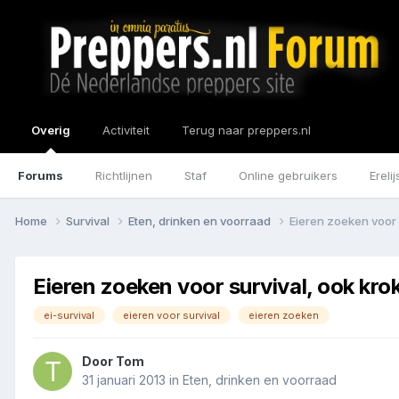
Overig
Activiteit
Terug naar preppers.nl
Forums
Richtlijnen
Staf
Online gebruikers
Erelij
Home
Survival
Eten, drinken en voorraad
Eieren zoeken voor 
Eieren zoeken voor survival, ook krok
ei-survival
eieren voor survival
eieren zoeken
Door
Tom
31 januari 2013
in
Eten, drinken en voorraad