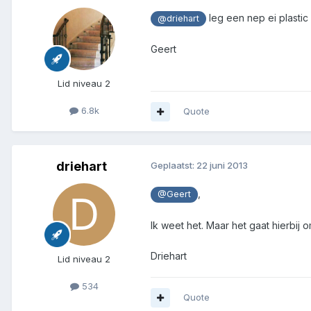
leg een nep ei plastic
@driehart
Geert
Lid niveau 2
6.8k
Quote
driehart
Geplaatst:
22 juni 2013
,
@Geert
Ik weet het. Maar het gaat hierbij 
Driehart
Lid niveau 2
534
Quote