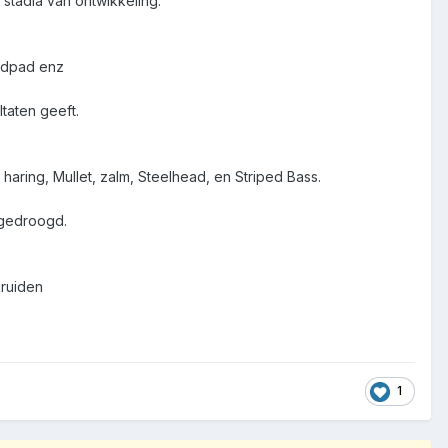
 stadia van ontwikkeling.
ildpad enz
taten geeft.
aring, Mullet, zalm, Steelhead, en Striped Bass.
 gedroogd.
kruiden
1