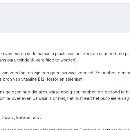
en van eieren in de natuur in plaats van het zoeken naar eetbare p
ns om uiteindelijk vergiftigd te worden).
rm van voeding, en zijn een goed survival voedsel. Ze hebben een 
 bron van vitamine B12, fosfor en selenium.
eens gelezen heb dat alles wat je nodig zou hebben om gezond te bli
m te overleven Of waar is of niet, het illustreert het punt-eieren z
 fazant, kalkoen enz.