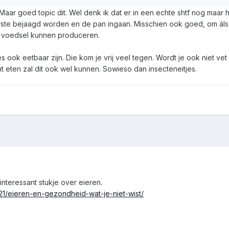
Maar goed topic dit. Wel denk ik dat er in een echte shtf nog maar h
rste bejaagd worden en de pan ingaan. Misschien ook goed, om áls j
r voedsel kunnen produceren.
jes ook eetbaar zijn. Die kom je vrij veel tegen. Wordt je ook niet ve
nt eten zal dit ook wel kunnen. Sowieso dan insecteneitjes.
interessant stukje over eieren.
21/eieren-en-gezondheid-wat-je-niet-wist/