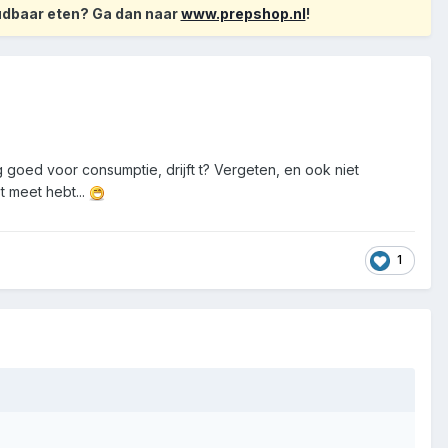
oudbaar eten? Ga dan naar
www.prepshop.nl
!
 nog goed voor consumptie, drijft t? Vergeten, en ook niet
t meet hebt...
1