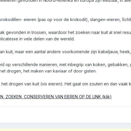
geleieren gevonden in Noord-Amerika en Europa zijn eetbaar, in alle
 krokodillen- eieren (pas op voor de krokodil), slangen-eieren, Sch
aak gevonden in trossen, waardoor het zoeken naar kuit al snel resul
icatesse in vele delen van de wereld.
an kuit, maar een aantal andere voorkomende zijn kabeljauw, heek, h
id op verschillende manieren, met inbegrip van koken, gebakken,
t drogen, het maken van kaviaar of door gisten.
 het drogen van kuit (vis eieren). Het gaat om zouten en dan vaak 
N, ZOEKEN, CONSERVEREN VAN EIEREN OP DE LINK (klik)