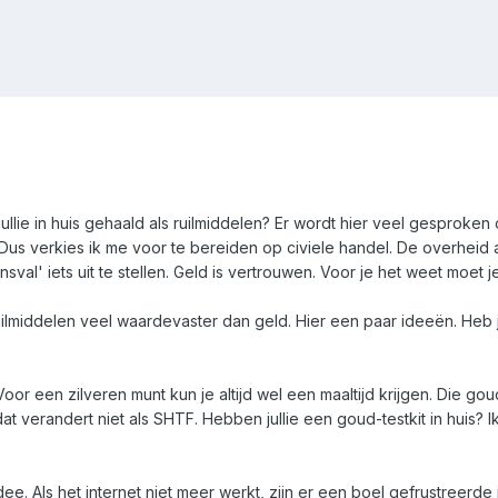
ullie in huis gehaald als ruilmiddelen? Er wordt hier veel gesproke
s verkies ik me voor te bereiden op civiele handel. De overheid adv
val' iets uit te stellen. Geld is vertrouwen. Voor je het weet moet 
uilmiddelen veel waardevaster dan geld. Hier een paar ideeën. Heb
or een zilveren munt kun je altijd wel een maaltijd krijgen. Die gou
 dat verandert niet als SHTF. Hebben jullie een goud-testkit in huis? I
idee. Als het internet niet meer werkt, zijn er een boel gefrustre