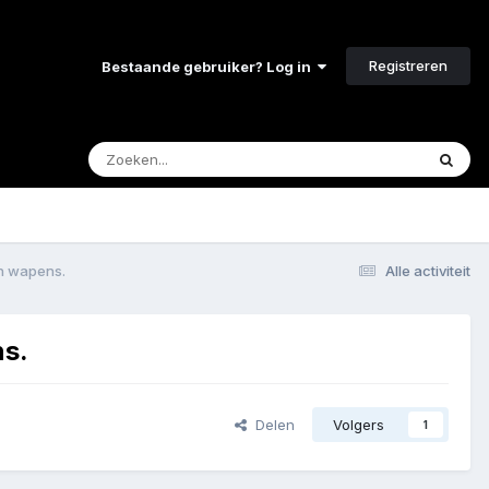
Registreren
Bestaande gebruiker? Log in
an wapens.
Alle activiteit
ns.
Delen
Volgers
1