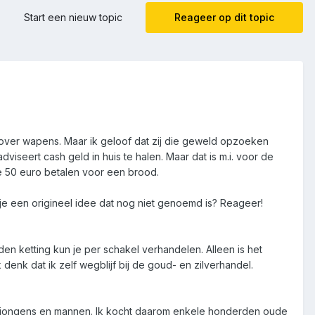
Start een nieuw topic
Reageer op dit topic
n over wapens. Maar ik geloof dat zij die geweld opzoeken
iseert cash geld in huis te halen. Maar dat is m.i. voor de
je 50 euro betalen voor een brood.
 je een origineel idee dat nog niet genoemd is? Reageer!
den ketting kun je per schakel verhandelen. Alleen is het
k denk dat ik zelf wegblijf bij de goud- en zilverhandel.
erde jongens en mannen. Ik kocht daarom enkele honderden oude