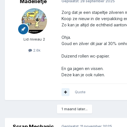
Madeliefje
Geplaatst:
28 september 2025
Zorg dat je een stapeltje zilveren 
Koop ze nieuw in de verpakking en
Zo kan je altijd de echtheid aanton
Ohja.
Lid niveau 2
Goud en zilver dit jaar al 30% om
2.6k
Duizend rollen wc-papier.
En ga jagen en vissen.
Deze kan je ook ruilen.
Quote
1 maand later...
Scrap Mechanic
Geplaatst:
11 november 2025