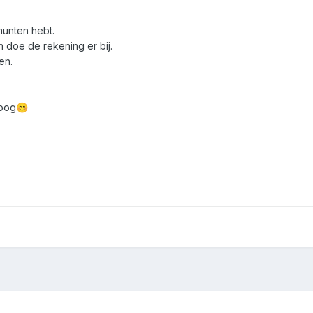
munten hebt.
 doe de rekening er bij.
en.
hoog
😊