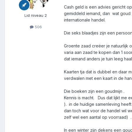
Cash geld is een advies gericht op
gemiddeld iemand, dan wat goud w
Lid niveau 2
internationale handel.
506
Die seks blaadjes zijn een persoonl
Groente zaad creëer je natuurlijk 
varia aan zaad te kopen dan 1 soo
dat iemand anders je tuin leeg haa
Kaarten tja dat is dubbel en daa
verdwalen met een kaart in de ha
Die boeken zijn een goudmijn .
Kennis is macht. Dus dat lijkt me 
). in de huidige samenleving heeft
dan toch wat voor de handel wil w
zelf wel een aantal op voorraad) 
In een winter zijn dekens een goudm