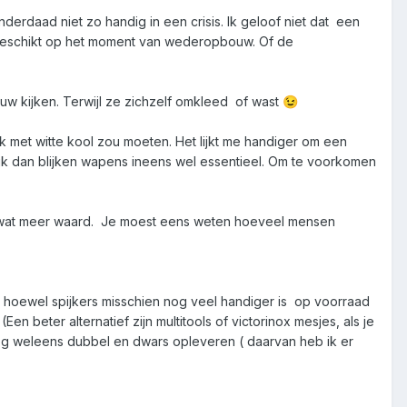
derdaad niet zo handig in een crisis. Ik geloof niet dat een
e geschikt op het moment van wederopbouw. Of de
uw kijken. Terwijl ze zichzelf omkleed of wast
😉
k met witte kool zou moeten. Het lijkt me handiger om een
ijk dan blijken wapens ineens wel essentieel. Om te voorkomen
e wat meer waard. Je moest eens weten hoeveel mensen
 ( hoewel spijkers misschien nog veel handiger is op voorraad
 beter alternatief zijn multitools of victorinox mesjes, als je
nog weleens dubbel en dwars opleveren ( daarvan heb ik er