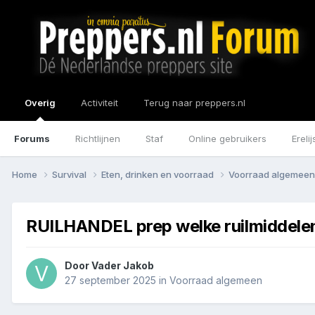
Overig
Activiteit
Terug naar preppers.nl
Forums
Richtlijnen
Staf
Online gebruikers
Erelij
Home
Survival
Eten, drinken en voorraad
Voorraad algemee
RUILHANDEL prep welke ruilmiddelen 
Door
Vader Jakob
27 september 2025
in
Voorraad algemeen