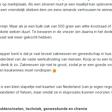
 op marktplaats. Als een zilveren munt je een maaltijd kan oplever
ok een vriendelijk stiekem item om eens iemands vertrouwen te winn
mijn. Maar als je een bulk-zak van 500 gram aan witte-koolzaad of i
enkele weken duurt. Te bewaren in de vriezer (en daarna in het donker
 alvast wat meer gekocht hebben.
prepper bent is dat je vast teveel zakmessen en gereedschap in h
derdeel van de vaste werkuitrusting van mensen. Koop je nu een lot
denk ik zo. Zakmessen zijn niet te groot, zodat je er een goede vo
 een keukenmes moet rondlopen
 Dan is een klein stapeltje met kaarten van Nederland (van je eigen re
ndelen of fietsen, maar omdat ze in sluiproutes kunnen voorzien. N
paddenstoelen, techniek, geneeskunde en chemie