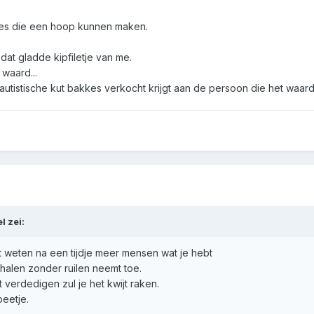
nes die een hoop kunnen maken.
at gladde kipfiletje van me.
 waard...
n autistische kut bakkes verkocht krijgt aan de persoon die het waar
el
zei:
uilt weten na een tijdje meer mensen wat je hebt
halen zonder ruilen neemt toe.
lt verdedigen zul je het kwijt raken.
beetje.