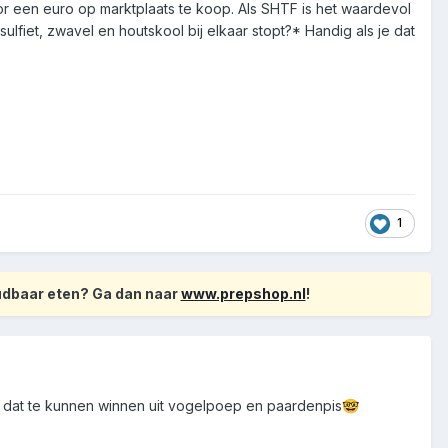
r een euro op marktplaats te koop. Als SHTF is het waardevol
lfiet, zwavel en houtskool bij elkaar stopt?* Handig als je dat
1
oudbaar eten? Ga dan naar
www.prepshop.nl
!
s om dat te kunnen winnen uit vogelpoep en paardenpis
🤓