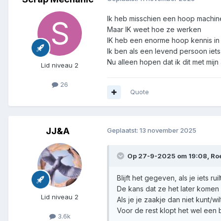
Ik heb misschien een hoop machi
Maar IK weet hoe ze werken
IK heb een enorme hoop kennis in d
Ik ben als een levend persoon iets
Nu alleen hopen dat ik dit met mij
Lid niveau 2
26
Quote
JJ&A
Geplaatst:
13 november 2025
Op 27-9-2025 om 19:08,
Ro
Blijft het gegeven, als je iets r
De kans dat ze het later komen 
Lid niveau 2
Als je je zaakje dan niet kunt/wi
Voor de rest klopt het wel een 
3.6k