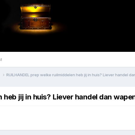
st
n
RUILHANDEL prep welke ruilmiddelen heb jij in huis? Liever handel d
heb jij in huis? Liever handel dan wape