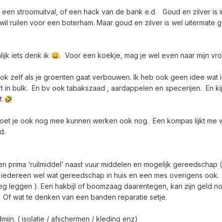
 een stroomuitval, of een hack van de bank e.d. Goud en zilver is in
il ruilen voor een boterham. Maar goud en zilver is wel uitermat
ijk iets denk ik
. Voor een koekje, mag je wel even naar mijn vro
😄
ook zelf als je groenten gaat verbouwen. Ik heb ook geen idee wat i
rt in bulk. En bv ook tabakszaad , aardappelen en specerijen. En k
lt
🤣
r moet je ook nog mee kunnen werken ook nog. Een kompas lijkt m
nd.
een prima ‘ruilmiddel’ naast vuur middelen en mogelijk gereedschap
 iedereen wel wat gereedschap in huis en een mes overigens ook. (Een
eg leggen ). Een hakbijl of boomzaag daarentegen, kan zijn geld 
. Of wat te denken van een banden reparatie setje.
ijn. ( isolatie / afschermen / kleding enz)