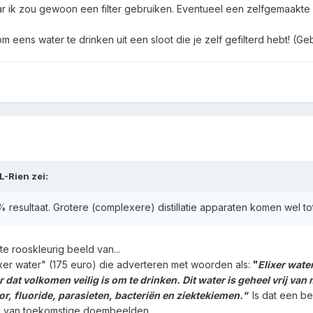
ar ik zou gewoon een filter gebruiken. Eventueel een zelfgemaakte 
eens water te drinken uit een sloot die je zelf gefilterd hebt! (G
L-Rien
zei:
0% resultaat. Grotere (complexere) distillatie apparaten komen wel 
te rooskleurig beeld van...
ixer water" (175 euro) die adverteren met woorden als:
"
Elixer wate
 dat volkomen veilig is om te drinken. Dit water is geheel vrij va
r, fluoride, parasieten, bacteriën en ziektekiemen."
Is dat een be
en van toekomstige doembeelden.