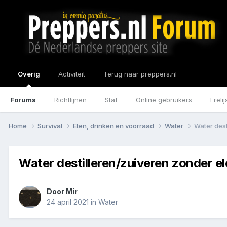
Overig
Activiteit
Terug naar preppers.nl
Forums
Richtlijnen
Staf
Online gebruikers
Erelij
Home
Survival
Eten, drinken en voorraad
Water
Water dest
Water destilleren/zuiveren zonder el
Door
Mir
24 april 2021
in
Water