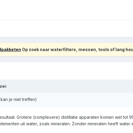
odpakketen
Op zoek naar waterfilters, messen, tools of lang h
zei:
an je niet treffen)
resultaat. Grotere (complexere) distillatie apparaten komen wel tot
e elementen uit water, zoals mineralen. Zonder mineralen heeft water 