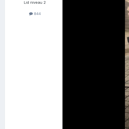
Lid niveau 2
844