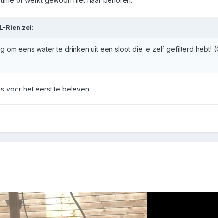
o-time of werkt gewoon niet naar behoren.
L-Rien
zei:
om eens water te drinken uit een sloot die je zelf gefilterd hebt! 
s voor het eerst te beleven...