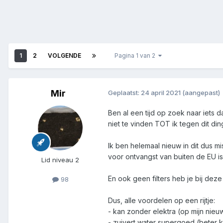
1
2
VOLGENDE
Pagina 1 van 2
Mir
Geplaatst:
24 april 2021
(aangepast)
Ben al een tijd op zoek naar iets da
niet te vinden TOT ik tegen dit di
Ik ben helemaal nieuw in dit dus mi
voor ontvangst van buiten de EU i
Lid niveau 2
En ook geen filters heb je bij deze
98
Dus, alle voordelen op een rijtje:
- kan zonder elektra (op mijn nieu
- zuivert water supergoed (beter ka