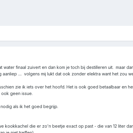
t water finaal zuivert en dan kom je toch bij destilleren uit. maar da
ng aanliep .... volgens mij lukt dat ook zonder elektra want het zou
sschien zie ik iets over het hoofd. Het is ook goed betaalbaar en he
s ook geen issue.
 nodig als ik het goed begrijp.
we kookkachel die er zo'n beetje exact op past - die van 12 liter da
n je niet treffen)