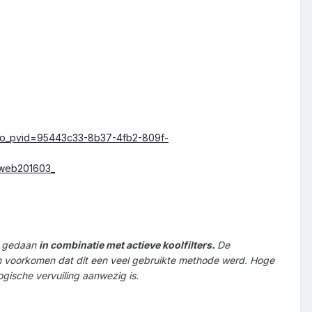
algo_pvid=95443c33-8b37-4fb2-809f-
hweb201603_
dt gedaan
in combinatie met actieve koolfilters.
De
 voorkomen dat dit een veel gebruikte methode werd. Hoge
ogische vervuiling aanwezig is.