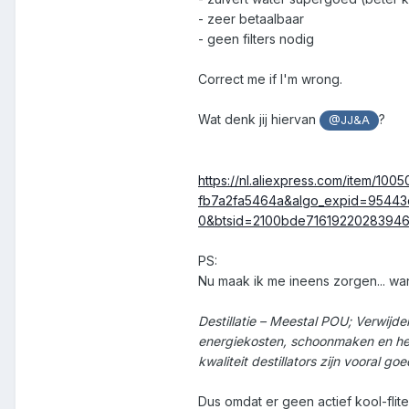
- zeer betaalbaar
- geen filters nodig
Correct me if I'm wrong.
Wat denk jij hiervan
?
@JJ&A
https://nl.aliexpress.com/item/1
fb7a2fa5464a&algo_expid=95443
0&btsid=2100bde71619220283946
PS:
Nu maak ik me ineens zorgen... want
Destillatie – Meestal POU; Verwij
energiekosten, schoonmaken en he
kwaliteit destillators zijn vooral
Dus omdat er geen actief kool-flite