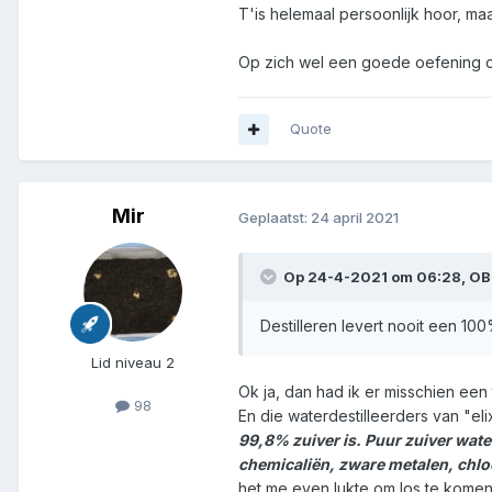
T'is helemaal persoonlijk hoor, ma
Op zich wel een goede oefening om 
Quote
Mir
Geplaatst:
24 april 2021
Op 24-4-2021 om 06:28,
OB
Destilleren levert nooit een 10
Lid niveau 2
Ok ja, dan had ik er misschien een 
98
En die waterdestilleerders van "el
99,8% zuiver is. Puur zuiver water
chemicaliën, zware metalen, chloo
het me even lukte om los te kom