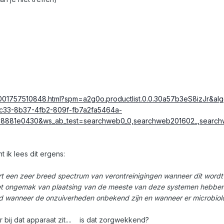
005001757510848.html?spm=a2g0o.productlist.0.0.30a57b3eS8izJr&
c33-8b37-4fb2-809f-fb7a2fa5464a-
8881e0430&ws_ab_test=searchweb0_0,searchweb201602_,searc
 ik lees dit ergens:
dert een zeer breed spectrum van verontreinigingen wanneer dit wor
t ongemak van plaatsing van de meeste van deze systemen hebben
 goed wanneer de onzuiverheden onbekend zijn en wanneer er microbiol
r bij dat apparaat zit.... is dat zorgwekkend?