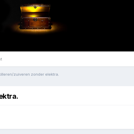
st
illeren/zuiveren zonder elektra.
ektra.