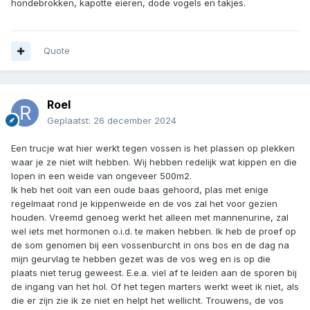
hondebrokken, kapotte eieren, dode vogels en takjes.
Quote
Roel
Geplaatst:
26 december 2024
Een trucje wat hier werkt tegen vossen is het plassen op plekken
waar je ze niet wilt hebben. Wij hebben redelijk wat kippen en die
lopen in een weide van ongeveer 500m2.
Ik heb het ooit van een oude baas gehoord, plas met enige
regelmaat rond je kippenweide en de vos zal het voor gezien
houden. Vreemd genoeg werkt het alleen met mannenurine, zal
wel iets met hormonen o.i.d. te maken hebben. Ik heb de proef op
de som genomen bij een vossenburcht in ons bos en de dag na
mijn geurvlag te hebben gezet was de vos weg en is op die
plaats niet terug geweest. E.e.a. viel af te leiden aan de sporen bij
de ingang van het hol. Of het tegen marters werkt weet ik niet, als
die er zijn zie ik ze niet en helpt het wellicht. Trouwens, de vos