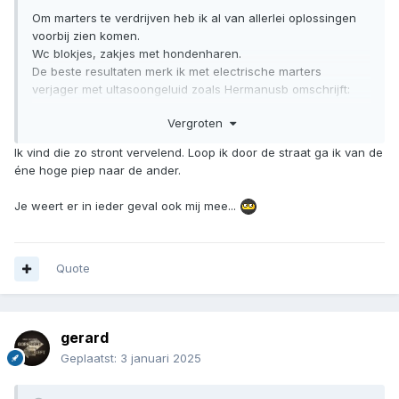
Om marters te verdrijven heb ik al van allerlei oplossingen
voorbij zien komen.
Wc blokjes, zakjes met hondenharen.
De beste resultaten merk ik met electrische marters
verjager met ultasoongeluid zoals Hermanusb omschrijft:
Vergroten
Deze heb je in verschillende uitvoeringen.
Er zijn ook verschikkers met ultrasoon geluid en Electrische
Ik vind die zo stront vervelend. Loop ik door de straat ga ik van de
plaatjes waar stroom opstaat.
éne hoge piep naar de ander.
Deze werken goed, maar het is een grote ellende om deze
Je weert er in ieder geval ook mij mee...
te monteren
En de monteurs hebben hier vaak een hekel aan, omdat het
niet altijd duidelijk wanneer deze uitstaan
⚡
😵‍💫
Quote
gerard
Geplaatst:
3 januari 2025