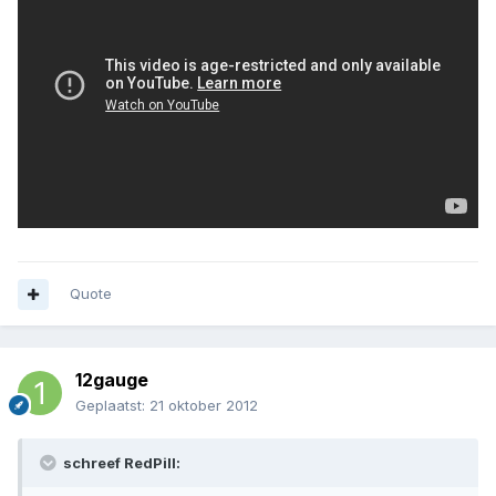
Quote
12gauge
Geplaatst:
21 oktober 2012
schreef RedPill: