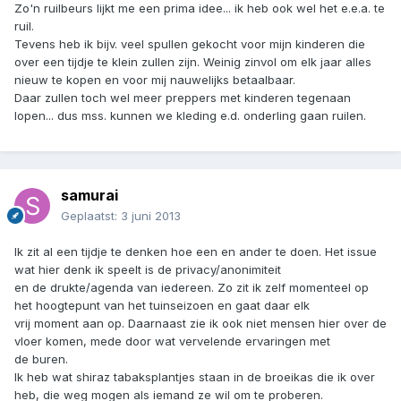
Zo'n ruilbeurs lijkt me een prima idee... ik heb ook wel het e.e.a. te
ruil.
Tevens heb ik bijv. veel spullen gekocht voor mijn kinderen die
over een tijdje te klein zullen zijn. Weinig zinvol om elk jaar alles
nieuw te kopen en voor mij nauwelijks betaalbaar.
Daar zullen toch wel meer preppers met kinderen tegenaan
lopen... dus mss. kunnen we kleding e.d. onderling gaan ruilen.
samurai
Geplaatst:
3 juni 2013
Ik zit al een tijdje te denken hoe een en ander te doen. Het issue
wat hier denk ik speelt is de privacy/anonimiteit
en de drukte/agenda van iedereen. Zo zit ik zelf momenteel op
het hoogtepunt van het tuinseizoen en gaat daar elk
vrij moment aan op. Daarnaast zie ik ook niet mensen hier over de
vloer komen, mede door wat vervelende ervaringen met
de buren.
Ik heb wat shiraz tabaksplantjes staan in de broeikas die ik over
heb, die weg mogen als iemand ze wil om te proberen.