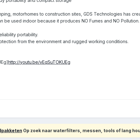
dy portability and compact storage
ng, motorhomes to construction sites, GDS Technologies has creat
an be used indoor because it produces NO Fumes and NO Pollution.
iability portability.
tection from the environment and rugged working conditions.
UEg]
http://youtu.be/vEqSuTOKUEg
odpakketen
Op zoek naar waterfilters, messen, tools of lang h