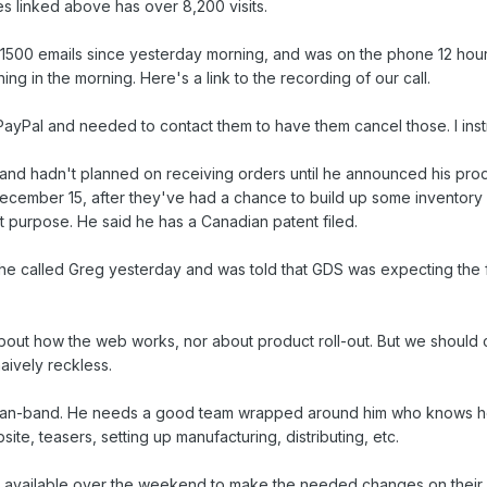
 linked above has over 8,200 visits.
500 emails since yesterday morning, and was on the phone 12 hours ye
 thing in the morning. Here's a link to the recording of our call.
ayPal and needed to contact them to have them cancel those. I instru
 and hadn't planned on receiving orders until he announced his prod
cember 15, after they've had a chance to build up some inventory -
t purpose. He said he has a Canadian patent filed.
 he called Greg yesterday and was told that GDS was expecting the 
bout how the web works, nor about product roll-out. But we should cu
naively reckless.
-man-band. He needs a good team wrapped around him who knows how 
ite, teasers, setting up manufacturing, distributing, etc.
n available over the weekend to make the needed changes on their 