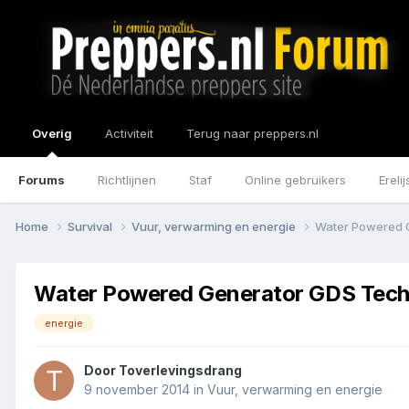
Overig
Activiteit
Terug naar preppers.nl
Forums
Richtlijnen
Staf
Online gebruikers
Erelij
Home
Survival
Vuur, verwarming en energie
Water Powered 
Water Powered Generator GDS Tech
energie
Door
Toverlevingsdrang
9 november 2014
in
Vuur, verwarming en energie