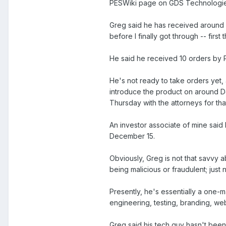
PESWiki page on GDS Technologies
Greg said he has received around 1
before I finally got through -- first
He said he received 10 orders by P
He's not ready to take orders yet,
introduce the product on around De
Thursday with the attorneys for tha
An investor associate of mine said
December 15.
Obviously, Greg is not that savvy a
being malicious or fraudulent; just 
Presently, he's essentially a one
engineering, testing, branding, webs
Greg said his tech guy hasn't bee