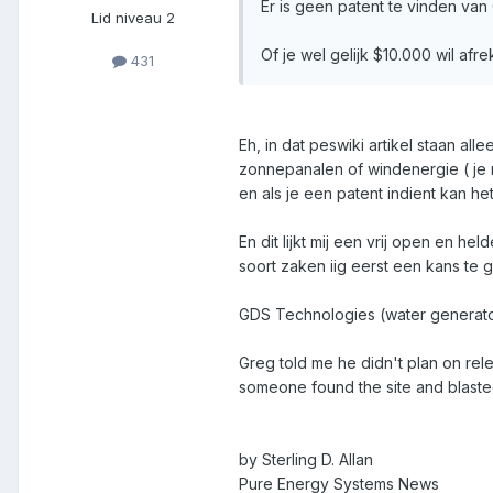
Er is geen patent te vinden van
Lid niveau 2
Of je wel gelijk $10.000 wil afr
431
Eh, in dat peswiki artikel staan al
zonnepanalen of windenergie ( je mo
en als je een patent indient kan h
En dit lijkt mij een vrij open en h
soort zaken iig eerst een kans te
GDS Technologies (water generator
Greg told me he didn't plan on rele
someone found the site and blasted
by Sterling D. Allan
Pure Energy Systems News