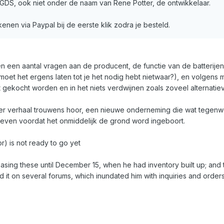
 GDS, ook niet onder de naam van Rene Potter, de ontwikkelaar.
ekenen via Paypal bij de eerste klik zodra je besteld.
leen een aantal vragen aan de producent, de functie van de batterijen
et het ergens laten tot je het nodig hebt nietwaar?), en volgens mij i
et gekocht worden en in het niets verdwijnen zoals zoveel alternati
elder verhaal trouwens hoor, een nieuwe onderneming die wat tegenwerk
 geven voordat het onmiddelijk de grond word ingeboort.
) is not ready to go yet
asing these until December 15, when he had inventory built up; and t
 it on several forums, which inundated him with inquiries and orders