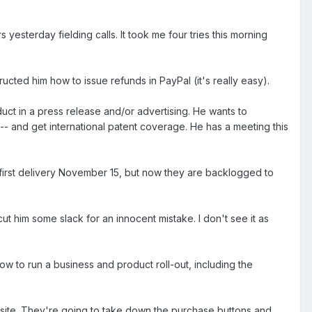
sterday fielding calls. It took me four tries this morning
cted him how to issue refunds in PayPal (it's really easy).
uct in a press release and/or advertising. He wants to
- and get international patent coverage. He has a meeting this
first delivery November 15, but now they are backlogged to
t him some slack for an innocent mistake. I don't see it as
to run a business and product roll-out, including the
site. They're going to take down the purchase buttons and