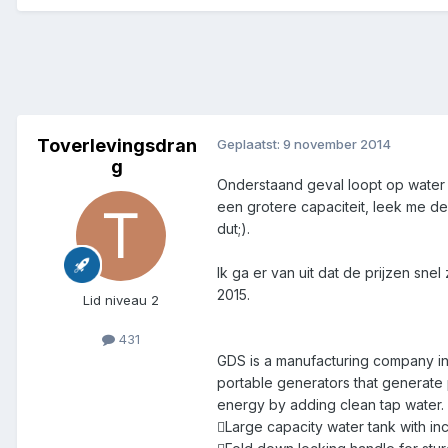
Toverlevingsdran
Geplaatst:
9 november 2014
g
Onderstaand geval loopt op water i
een grotere capaciteit, leek me de
dut;).
Ik ga er van uit dat de prijzen sn
2015.
Lid niveau 2
431
GDS is a manufacturing company i
portable generators that generate
energy by adding clean tap water.
Large capacity water tank with in