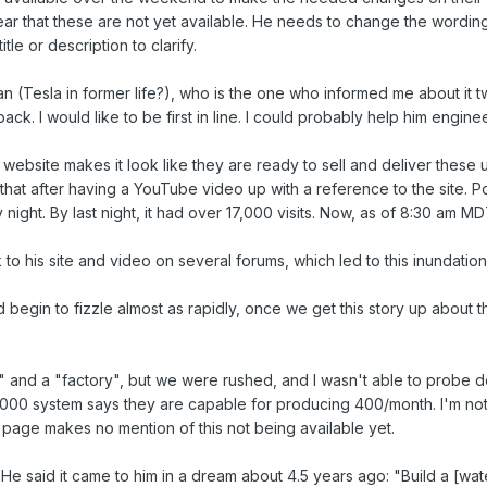
r that these are not yet available. He needs to change the wording o
itle or description to clarify.
agan (Tesla in former life?), who is the one who informed me about i
ck. I would like to be first in line. I could probably help him engine
 website makes it look like they are ready to sell and deliver these u
that after having a YouTube video up with a reference to the site.
ay night. By last night, it had over 17,000 visits. Now, as of 8:30 am 
to his site and video on several forums, which led to this inundation.
ld begin to fizzle almost as rapidly, once we get this story up about
" and a "factory", but we were rushed, and I wasn't able to probe 
S 3000 system says they are capable for producing 400/month. I'm not
at page makes no mention of this not being available yet.
e said it came to him in a dream about 4.5 years ago: "Build a [water]