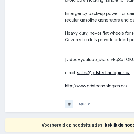
Fold down locking handle for stur
Emergency back-up power for campi
regular gasoline generators and c
Heavy duty, never flat wheels for rel
Covered outlets provide added pro
[video=youtube_share;vEqSuTOK
email:
sales@gdstechnologies.ca
http://www.gdstechnologies.ca/
Quote
Voorbereid op noodsituaties:
bekijk de no