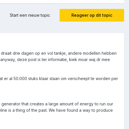
Start een nieuw topic
Reageer op dit topic
eo, draait drie dagen op en vol tankje, andere modellen hebben
 anyway, deze post is ter informatie, kiek moar waj dr mee
at er al 50.000 stuks klaar staan om verscheept te worden per
enerator that creates a large amount of energy to run our
ne is a thing of the past. We have found a way to produce