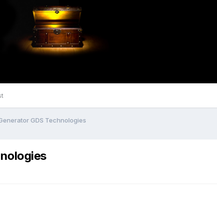
st
Generator GDS Technologies
nologies