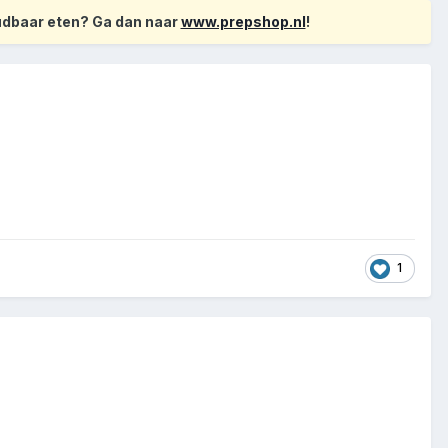
oudbaar eten? Ga dan naar
www.prepshop.nl
!
1