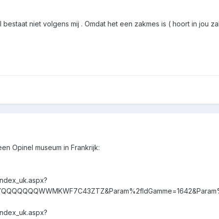
bestaat niet volgens mij . Omdat het een zakmes is ( hoort in jou zak 
een Opinel museum in Frankrijk:
index_uk.aspx?
YQQQQQQQWWMKWF7C43ZTZ&Param%2fIdGamme=1642&Param%2fI
index_uk.aspx?