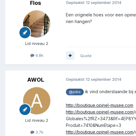
Flos
Geplaatst:
12 september 2014
Een originele hoes voor een opinel 
rien hangen?
Lid niveau 2
6.8k
Quote
AWOL
Geplaatst:
12 september 2014
ik vind onderstaande bij 
@jobs
http://boutique.opinel-musee.com
http://boutique.opinel-musee.com
/
Globales%2fRZ=3473&Rf=4EP8Y
Lid niveau 2
Produit=7410&NumEtape=3
http://boutique.opinel-musee.com
/
3.7k