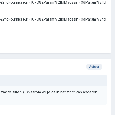
dFournisseur=10708&Param%2fIdMagasin=0&Param%2fId
dFournisseur=10708&Param%2fIdMagasin=0&Param%2fId
Auteur
ak te zitten ) . Waarom wil je dit in het zicht van anderen