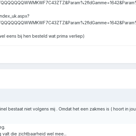
YQQQQQQQWWMKWF7C43ZTZ&Param%2fIdGamme=1642&Param%2fI
index_uk.aspx?
YQQQQQQQWWMKWF7C43ZTZ&Param%2fIdGamme=1642&Param%2fI
wel eens bij hen besteld wat prima verliep)
el bestaat niet volgens mij . Omdat het een zakmes is ( hoort in jou z
eg.
 valt die zichtbaarheid wel mee...