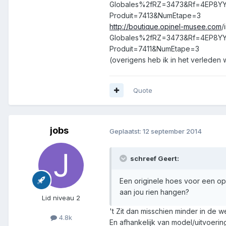
Globales%2fRZ=3473&Rf=4EP8Y
Produit=7413&NumEtape=3
http://boutique.opinel-musee.com
/
Globales%2fRZ=3473&Rf=4EP8Y
Produit=7411&NumEtape=3
(overigens heb ik in het verleden 
Quote
jobs
Geplaatst:
12 september 2014
schreef Geert:
Een originele hoes voor een opin
aan jou rien hangen?
Lid niveau 2
't Zit dan misschien minder in de w
4.8k
En afhankelijk van model/uitvoering