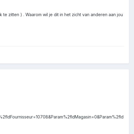
te zitten ) . Waarom wil je dit in het zicht van anderen aan jou
dFournisseur=10708&Param%2fIdMagasin=0&Param%2fId