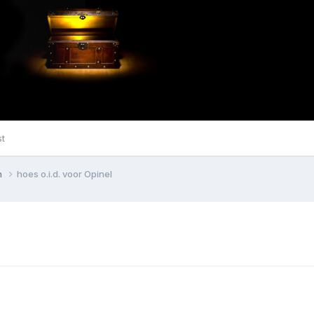
st
n
hoes o.i.d. voor Opinel