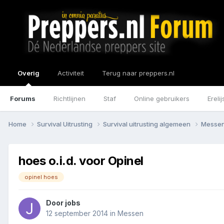
Overig
Activiteit
Terug naar preppers.nl
Forums
Richtlijnen
Staf
Online gebruikers
Erelij
Home
Survival Uitrusting
Survival uitrusting algemeen
Messe
hoes o.i.d. voor Opinel
opinel hoes
Door
jobs
12 september 2014
in
Messen