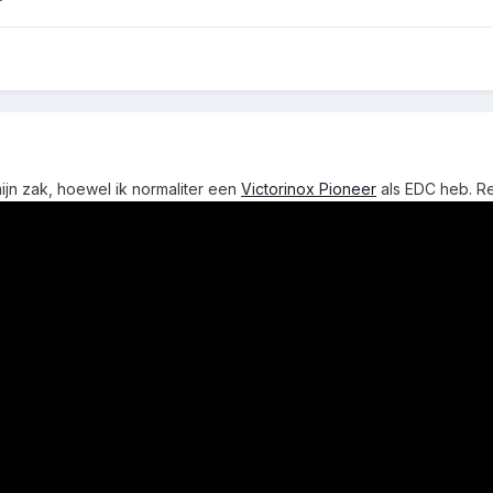
ijn zak, hoewel ik normaliter een
Victorinox Pioneer
als EDC heb. R