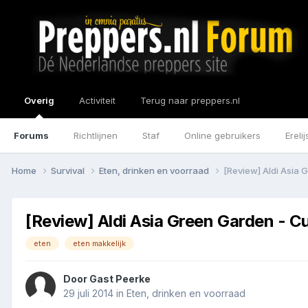
Overig
Activiteit
Terug naar preppers.nl
Forums
Richtlijnen
Staf
Online gebruikers
Erelij
Home
Survival
Eten, drinken en voorraad
[Review] Aldi Asia 
[Review] Aldi Asia Green Garden - Cu
eten
eten makkelijk
Door Gast Peerke
29 juli 2014
in
Eten, drinken en voorraad