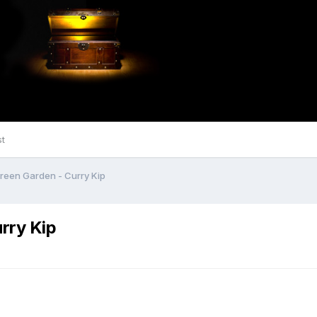
st
Green Garden - Curry Kip
rry Kip