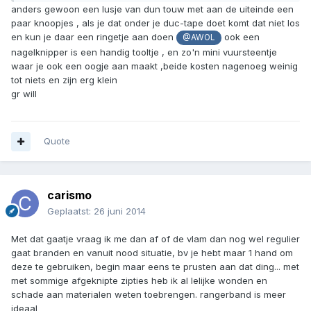
anders gewoon een lusje van dun touw met aan de uiteinde een
paar knoopjes , als je dat onder je duc-tape doet komt dat niet los
en kun je daar een ringetje aan doen
ook een
@AWOL
nagelknipper is een handig tooltje , en zo'n mini vuursteentje
waar je ook een oogje aan maakt ,beide kosten nagenoeg weinig
tot niets en zijn erg klein
gr will
Quote
carismo
Geplaatst:
26 juni 2014
Met dat gaatje vraag ik me dan af of de vlam dan nog wel regulier
gaat branden en vanuit nood situatie, bv je hebt maar 1 hand om
deze te gebruiken, begin maar eens te prusten aan dat ding... met
met sommige afgeknipte zipties heb ik al lelijke wonden en
schade aan materialen weten toebrengen. rangerband is meer
ideaal