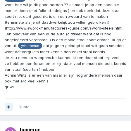
want hoe wil je dit gaan harden ?? dit moet je op een speciale
manier doen (met folie of edelgas ) en ook denk dat deze staal
soort niet echt geschikt is om een zwaard van te maken
(tenminste als je dit daadwerkelijk zou willen gebruiken i)
(
http://www.sword-manufacturers-guide.com/sword-steels.html
)
Een bladveer van een oude auto (oldtimer want dat is nog
ongelegeerd verenstaal ) is een mooie staal soort ervoor . Ik ga er
van uit
dat je geen gelaagd staal wilt gaan smeden
@homerun
want dat vergt iets meer kennis dan enkel staal kennis
Je zou eens op weapons.be kunnen kijken daar staat erg veel ,
ze hebben een forum en er zijn daar veel mensen die echt kennis
van staal (soorten ) hebben
Achim Wirtz is er één van maar er zijn nog andere mensen daar
ook met erg veel kennis .
gr will
Quote
homerun