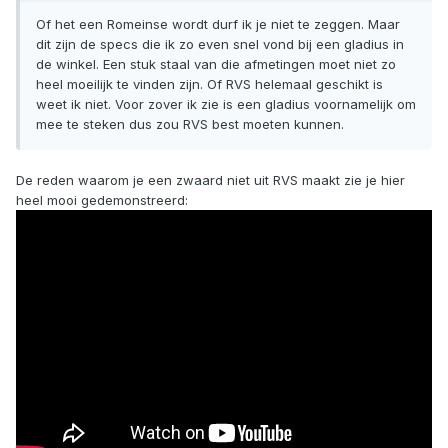
Of het een Romeinse wordt durf ik je niet te zeggen. Maar
dit zijn de specs die ik zo even snel vond bij een gladius in
de winkel. Een stuk staal van die afmetingen moet niet zo
heel moeilijk te vinden zijn. Of RVS helemaal geschikt is
weet ik niet. Voor zover ik zie is een gladius voornamelijk om
mee te steken dus zou RVS best moeten kunnen.
De reden waarom je een zwaard niet uit RVS maakt zie je hier
heel mooi gedemonstreerd: