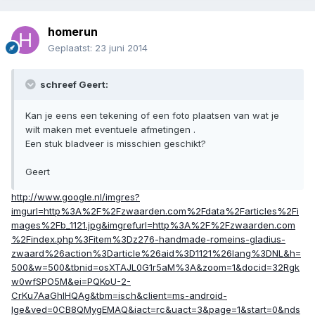
homerun
Geplaatst:
23 juni 2014
schreef Geert:
Kan je eens een tekening of een foto plaatsen van wat je
wilt maken met eventuele afmetingen .
Een stuk bladveer is misschien geschikt?
Geert
http://www.google.nl/imgres?
imgurl=http%3A%2F%2Fzwaarden.com%2Fdata%2Farticles%2Fi
mages%2Fb_1121.jpg&imgrefurl=http%3A%2F%2Fzwaarden.com
%2Findex.php%3Fitem%3Dz276-handmade-romeins-gladius-
zwaard%26action%3Darticle%26aid%3D1121%26lang%3DNL&h=
500&w=500&tbnid=osXTAJL0G1r5aM%3A&zoom=1&docid=32Rgk
w0wfSPO5M&ei=PQKoU-2-
CrKu7AaGhIHQAg&tbm=isch&client=ms-android-
lge&ved=0CB8QMygEMAQ&iact=rc&uact=3&page=1&start=0&nds