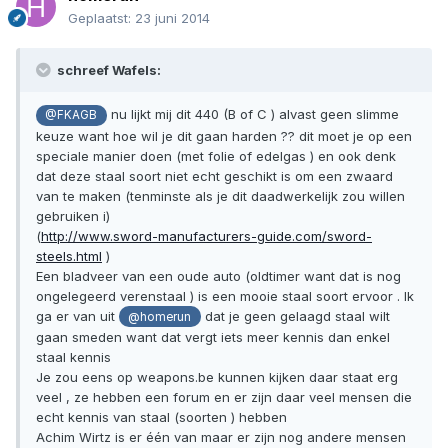
Geplaatst:
23 juni 2014
schreef Wafels:
nu lijkt mij dit 440 (B of C ) alvast geen slimme
@FKAGB
keuze want hoe wil je dit gaan harden ?? dit moet je op een
speciale manier doen (met folie of edelgas ) en ook denk
dat deze staal soort niet echt geschikt is om een zwaard
van te maken (tenminste als je dit daadwerkelijk zou willen
gebruiken i)
(
http://www.sword-manufacturers-guide.com/sword-
steels.html
)
Een bladveer van een oude auto (oldtimer want dat is nog
ongelegeerd verenstaal ) is een mooie staal soort ervoor . Ik
ga er van uit
dat je geen gelaagd staal wilt
@homerun
gaan smeden want dat vergt iets meer kennis dan enkel
staal kennis
Je zou eens op weapons.be kunnen kijken daar staat erg
veel , ze hebben een forum en er zijn daar veel mensen die
echt kennis van staal (soorten ) hebben
Achim Wirtz is er één van maar er zijn nog andere mensen