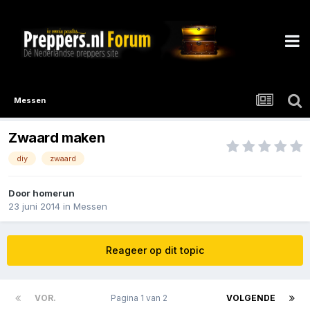
Messen
Zwaard maken
diy
zwaard
Door
homerun
23 juni 2014
in
Messen
Reageer op dit topic
VOR.
Pagina 1 van 2
VOLGENDE