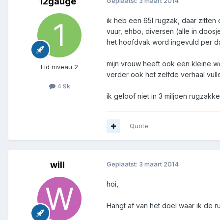
12gauge
Geplaatst:
3 maart 2014
ik heb een 65l rugzak, daar zitten
vuur, ehbo, diversen (alle in doosj
het hoofdvak word ingevuld per da
mijn vrouw heeft ook een kleine wer
Lid niveau 2
verder ook het zelfde verhaal vulle
4.9k
ik geloof niet in 3 miljoen rugzakk
Quote
will
Geplaatst:
3 maart 2014
hoi,
Hangt af van het doel waar ik de 