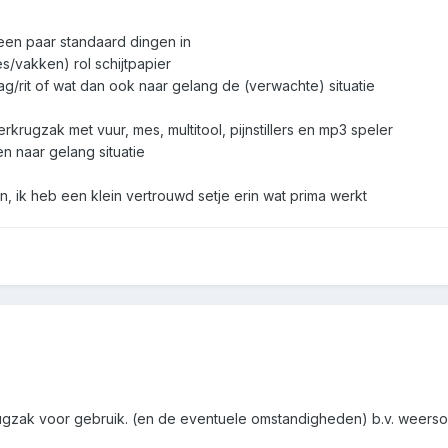
 een paar standaard dingen in
es/vakken) rol schijtpapier
g/rit of wat dan ook naar gelang de (verwachte) situatie
krugzak met vuur, mes, multitool, pijnstillers en mp3 speler
n naar gelang situatie
en, ik heb een klein vertrouwd setje erin wat prima werkt
rugzak voor gebruik. (en de eventuele omstandigheden) b.v. weers