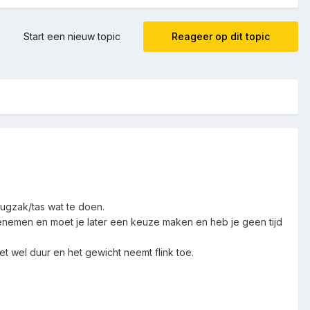
Start een nieuw topic
Reageer op dit topic
rugzak/tas wat te doen.
eenemen en moet je later een keuze maken en heb je geen tijd
t wel duur en het gewicht neemt flink toe.