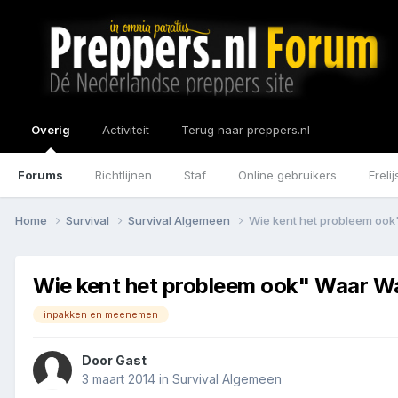
Overig
Activiteit
Terug naar preppers.nl
Forums
Richtlijnen
Staf
Online gebruikers
Erelij
Home
Survival
Survival Algemeen
Wie kent het probleem ook
Wie kent het probleem ook" Waar W
inpakken en meenemen
Door Gast
3 maart 2014
in
Survival Algemeen