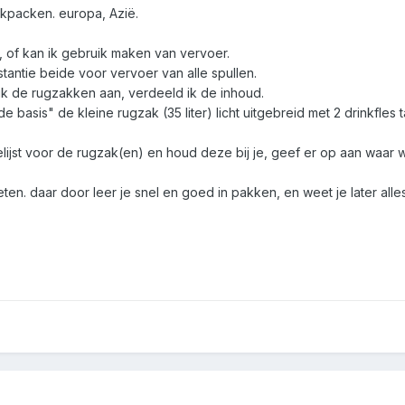
kpacken. europa, Azië.
, of kan ik gebruik maken van vervoer.
nstantie beide voor vervoer van alle spullen.
k de rugzakken aan, verdeeld ik de inhoud.
 "de basis" de kleine rugzak (35 liter) licht uitgebreid met 2 drinkfles
lijst voor de rugzak(en) en houd deze bij je, geef er op aan waar wa
en. daar door leer je snel en goed in pakken, en weet je later alles 