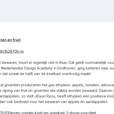
ten en fruit
bewaren, hoort er eigenlijk niet in thuis. Dat geldt voornamelijk vo
 Nederlandse Design Academy in Eindhoven, ging luisteren naar o
 dat zowat de helft van de koelkast overbodig maakt.
ntal groenten produceren het gas ethyleen: appels, tomaten, advo
 rijping van fruit en groenten die vlakbij worden bewaard. Daarom 
ardappelen, zo stelt Jihyun Ryou, heeft ethyleen een positieve inv
 dan ook bedoeld voor het bewaren van appels én aardappelen.
2/03/leven-zonder-koel-en-vrieskast-2-jihyun-ryou.html