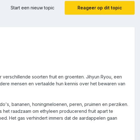
Start een nieuw topic
Reageer op dit topic
or verschillende soorten fruit en groenten. Jihyun Ryou, een
udere mensen en vertaalde hun kennis over het bewaren van
cado's, bananen, honingmeloenen, peren, pruimen en perziken.
is het raadzaam om ethyleen producerend fruit apart te
loed. Het gas verhindert immers dat de aardappelen gaan