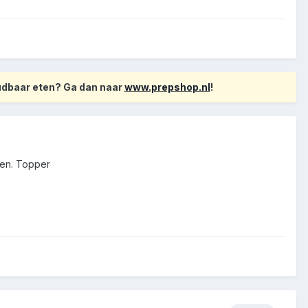
oudbaar eten? Ga dan naar
www.prepshop.nl
!
den. Topper