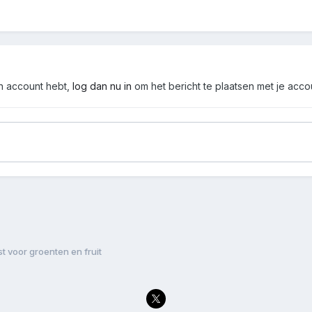
en account hebt,
log dan nu in
om het bericht te plaatsen met je acco
t voor groenten en fruit