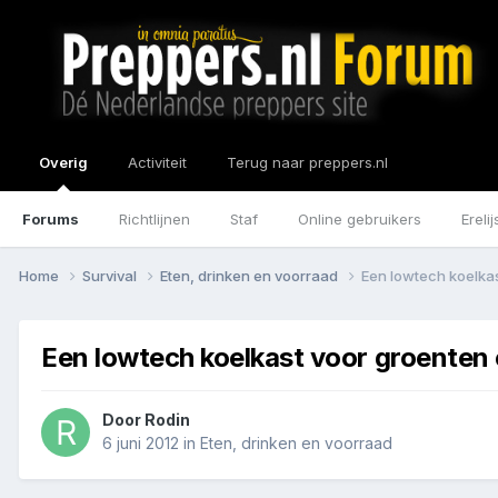
Overig
Activiteit
Terug naar preppers.nl
Forums
Richtlijnen
Staf
Online gebruikers
Erelij
Home
Survival
Eten, drinken en voorraad
Een lowtech koelkas
Een lowtech koelkast voor groenten e
Door
Rodin
6 juni 2012
in
Eten, drinken en voorraad