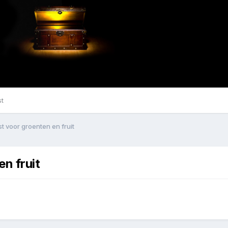
st
t voor groenten en fruit
n fruit