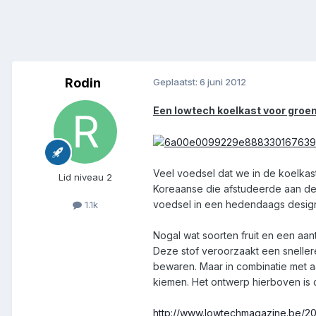
Rodin
Geplaatst:
6 juni 2012
Een lowtech koelkast voor groen
Veel voedsel dat we in de koelkast 
Lid niveau 2
Koreaanse die afstudeerde aan de
voedsel in een hedendaags design
1.1k
Nogal wat soorten fruit en een aa
Deze stof veroorzaakt een snellere
bewaren. Maar in combinatie met a
kiemen. Het ontwerp hierboven is
http://www.lowtechmagazine.be/201