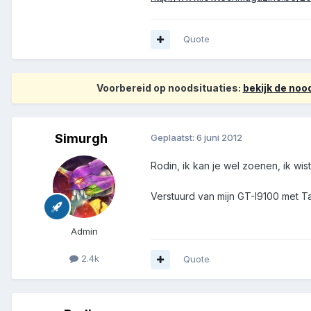
Quote
Voorbereid op noodsituaties:
bekijk de no
Simurgh
Geplaatst:
6 juni 2012
Rodin, ik kan je wel zoenen, ik wi
Verstuurd van mijn GT-I9100 met T
Admin
2.4k
Quote