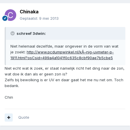
Chinaka
Geplaatst:
9 mei 2013
schreef 3dwin:
Niet helemaal dezelfde, maar ongeveer in de vorm van wat
je zoekt:
http://www.pcdumpwinkel.nl/kÃ–nig-uvmeter-p-
1911.html?osCsid=499a4a1041f0c635c8cbf90ae7b5cbe5
Niet echt wat ik zoek, er staat namelijk richt het ding naar de zon,
wat doe ik dan als er geen zon is?
Zelfs bij bewolking is er UV en daar gaat het me nu net om. Toch
bedank.
Chin
Quote