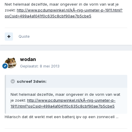
Niet helemaal dezelfde, maar ongeveer in de vorm van wat je
zoekt:
http://www.pcdumpwinkel.nl/kÃ–nig-uvmeter-p-1911.html?
osCsid=499a4a1041f0c635c8cbf90ae7b5cbe5
Quote
wodan
Geplaatst:
8 mei 2013
schreef 3dwin:
Niet helemaal dezelfde, maar ongeveer in de vorm van wat
je zoekt:
http://www.pcdumpwinkel.nl/kÃ–nig-uvmeter-p-
1911.html?osCsid=499a4a1041f0c635c8cbf90ae7b5cbe5
Hilarisch dat dit werkt met een batterij ipv op een zonnecell ...