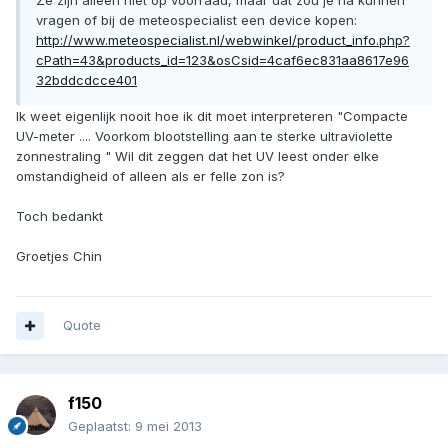
Ze zijn alleen niet op voorraad, maar dat zou je na kunnen
vragen of bij de meteospecialist een device kopen:
http://www.meteospecialist.nl/webwinkel/product_info.php?
cPath=43&products_id=123&osCsid=4caf6ec831aa8617e96
32bddcdcce401
Ik weet eigenlijk nooit hoe ik dit moet interpreteren "Compacte
UV-meter .... Voorkom blootstelling aan te sterke ultraviolette
zonnestraling " Wil dit zeggen dat het UV leest onder elke
omstandigheid of alleen als er felle zon is?
Toch bedankt
Groetjes Chin
Quote
f150
Geplaatst:
9 mei 2013