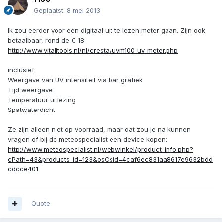
Geplaatst:
8 mei 2013
Ik zou eerder voor een digitaal uit te lezen meter gaan. Zijn ook
betaalbaar, rond de € 18:
http://www.vitalitools.nl/nl/cresta/uvm100_uv-meter.php
inclusief:
Weergave van UV intensiteit via bar grafiek
Tijd weergave
Temperatuur uitlezing
Spatwaterdicht
Ze zijn alleen niet op voorraad, maar dat zou je na kunnen
vragen of bij de meteospecialist een device kopen:
http://www.meteospecialist.nl/webwinkel/product_info.php?
cPath=43&products_id=123&osCsid=4caf6ec831aa8617e9632bdd
cdcce401
Quote