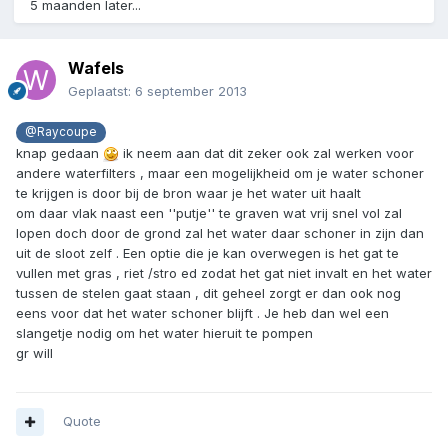
5 maanden later...
Wafels
Geplaatst:
6 september 2013
@Raycoupe
knap gedaan
ik neem aan dat dit zeker ook zal werken voor
andere waterfilters , maar een mogelijkheid om je water schoner
te krijgen is door bij de bron waar je het water uit haalt
om daar vlak naast een ''putje'' te graven wat vrij snel vol zal
lopen doch door de grond zal het water daar schoner in zijn dan
uit de sloot zelf . Een optie die je kan overwegen is het gat te
vullen met gras , riet /stro ed zodat het gat niet invalt en het water
tussen de stelen gaat staan , dit geheel zorgt er dan ook nog
eens voor dat het water schoner blijft . Je heb dan wel een
slangetje nodig om het water hieruit te pompen
gr will
Quote