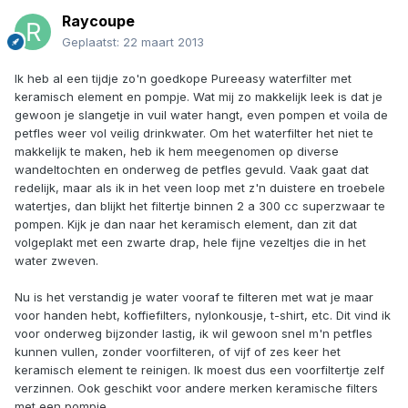
Raycoupe
Geplaatst:
22 maart 2013
Ik heb al een tijdje zo'n goedkope Pureeasy waterfilter met
keramisch element en pompje. Wat mij zo makkelijk leek is dat je
gewoon je slangetje in vuil water hangt, even pompen et voila de
petfles weer vol veilig drinkwater. Om het waterfilter het niet te
makkelijk te maken, heb ik hem meegenomen op diverse
wandeltochten en onderweg de petfles gevuld. Vaak gaat dat
redelijk, maar als ik in het veen loop met z'n duistere en troebele
watertjes, dan blijkt het filtertje binnen 2 a 300 cc superzwaar te
pompen. Kijk je dan naar het keramisch element, dan zit dat
volgeplakt met een zwarte drap, hele fijne vezeltjes die in het
water zweven.
Nu is het verstandig je water vooraf te filteren met wat je maar
voor handen hebt, koffiefilters, nylonkousje, t-shirt, etc. Dit vind ik
voor onderweg bijzonder lastig, ik wil gewoon snel m'n petfles
kunnen vullen, zonder voorfilteren, of vijf of zes keer het
keramisch element te reinigen. Ik moest dus een voorfiltertje zelf
verzinnen. Ook geschikt voor andere merken keramische filters
met een pompje.