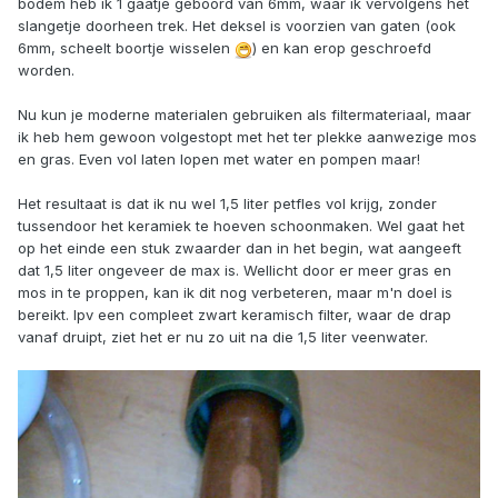
bodem heb ik 1 gaatje geboord van 6mm, waar ik vervolgens het
slangetje doorheen trek. Het deksel is voorzien van gaten (ook
6mm, scheelt boortje wisselen
) en kan erop geschroefd
worden.
Nu kun je moderne materialen gebruiken als filtermateriaal, maar
ik heb hem gewoon volgestopt met het ter plekke aanwezige mos
en gras. Even vol laten lopen met water en pompen maar!
Het resultaat is dat ik nu wel 1,5 liter petfles vol krijg, zonder
tussendoor het keramiek te hoeven schoonmaken. Wel gaat het
op het einde een stuk zwaarder dan in het begin, wat aangeeft
dat 1,5 liter ongeveer de max is. Wellicht door er meer gras en
mos in te proppen, kan ik dit nog verbeteren, maar m'n doel is
bereikt. Ipv een compleet zwart keramisch filter, waar de drap
vanaf druipt, ziet het er nu zo uit na die 1,5 liter veenwater.