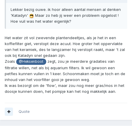
Lekker bezig ouwe. ik hoor alleen aantal mensen al denken
'Katadyn'
Maar zo heb jij weer een probleem opgelost !
Hoe vuil was het water eigenlijk?
Het water zit vol zwevende plantendeeltjes, als je het in een
koffiefilter giet, verstopt deze acuut. Hoe groter het oppervlakte
van het keramiek, des te langzamer hij verstopt raakt, maar 't zal
ook bij Katadyn snel gedaan zijn.
Zoals
zegt, zou je meerdere gradaties van
@Heksenboot
filtratie willen, net als bij aquarium filters. Ik wil gewoon een
petfles kunnen vullen in 1 keer. Schoonmaken moet je toch en de
inhoud van het voorfilter gooi je gewoon weg.
Ik was bezorgt om de 'flow', maar zou nog meer gras/mos in het
doosje kunnen doen, het pompje kan het nog makkelijk aan.
Quote