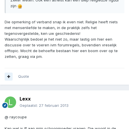
Zeker weten. Ook een atheist kan een diep religieuze figuur
zijn
Die opmerking of verband snap ik even niet. Religie heeft niets
met mensenliefde te maken, in de praktijk zelfs het
tegenovergestelde, ken uw geschiedenis!
Waarschijnlijk bedoel je het niet zo, maar lastig om hier een
discussie over te voeren ivm forumregels, bovendien vreselijk
offtopic. Mocht de behoefte bestaan hier een boom over op te
zetten, graag via pm.
Quote
Lexx
Geplaatst:
27 februari 2013
@ raycoupe
Kan wel is ff aan mijn schoonmoeder vragen, Die woont in de