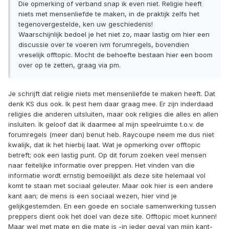
Die opmerking of verband snap ik even niet. Religie heeft
niets met mensenliefde te maken, in de praktijk zelfs het
tegenovergestelde, ken uw geschiedenis!
Waarschijnlijk bedoel je het niet zo, maar lastig om hier een
discussie over te voeren ivm forumregels, bovendien
vreselijk offtopic. Mocht de behoefte bestaan hier een boom
over op te zetten, graag via pm.
Je schrijft dat religie niets met mensenliefde te maken heeft. Dat
denk KS dus ook. Ik pest hem daar graag mee. Er zijn inderdaad
religies die anderen uitsluiten, maar ook religies die alles en allen
insluiten. Ik geloof dat ik daarmee al mijn speelruimte t.o.v. de
forumregels (meer dan) benut heb. Raycoupe neem me dus niet
kwalijk, dat ik het hierbij laat. Wat je opmerking over offtopic
betreft; ook een lastig punt. Op dit forum zoeken veel mensen
naar feitelijke informatie over preppen. Het vinden van die
informatie wordt ernstig bemoeilijkt als deze site helemaal vol
komt te staan met sociaal geleuter. Maar ook hier is een andere
kant aan; de mens is een sociaal wezen, hier vind je
gelijkgestemden. En een goede en sociale samenwerking tussen
preppers dient ook het doel van deze site. Offtopic moet kunnen!
Maar wel met mate en die mate is -in ieder geval van mijn kant-