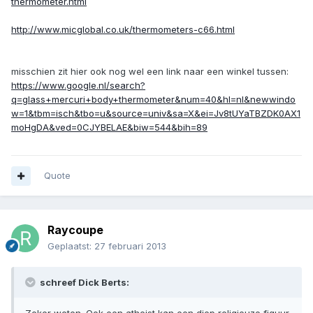
thermometer.html
http://www.micglobal.co.uk/thermometers-c66.html
misschien zit hier ook nog wel een link naar een winkel tussen:
https://www.google.nl/search?
q=glass+mercuri+body+thermometer&num=40&hl=nl&newwindo
w=1&tbm=isch&tbo=u&source=univ&sa=X&ei=Jv8tUYaTBZDK0AX1
moHgDA&ved=0CJYBELAE&biw=544&bih=89
Quote
Raycoupe
Geplaatst:
27 februari 2013
schreef Dick Berts: