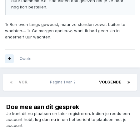
duurzaamheid e.d. Had alleen ooit gelezen dat je ze daar
nog kon bestellen.
'k Ben even langs geweest, maar ze stonden zowat buiten te
wachten.... 'k Ga morgen opnieuw, want ik had geen zin in
anderhalf uur wachten.
Quote
VOR.
Pagina 1 van 2
VOLGENDE
Doe mee aan dit gesprek
Je kunt dit nu plaatsen en later registreren. Indien je reeds een
account hebt,
log dan nu in
om het bericht te plaatsen met je
account.