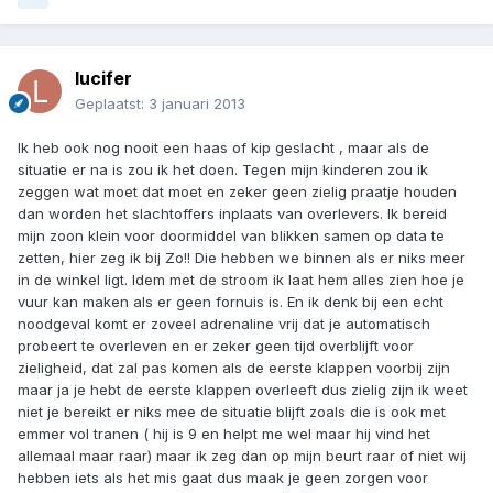
lucifer
Geplaatst:
3 januari 2013
Ik heb ook nog nooit een haas of kip geslacht , maar als de
situatie er na is zou ik het doen. Tegen mijn kinderen zou ik
zeggen wat moet dat moet en zeker geen zielig praatje houden
dan worden het slachtoffers inplaats van overlevers. Ik bereid
mijn zoon klein voor doormiddel van blikken samen op data te
zetten, hier zeg ik bij Zo!! Die hebben we binnen als er niks meer
in de winkel ligt. Idem met de stroom ik laat hem alles zien hoe je
vuur kan maken als er geen fornuis is. En ik denk bij een echt
noodgeval komt er zoveel adrenaline vrij dat je automatisch
probeert te overleven en er zeker geen tijd overblijft voor
zieligheid, dat zal pas komen als de eerste klappen voorbij zijn
maar ja je hebt de eerste klappen overleeft dus zielig zijn ik weet
niet je bereikt er niks mee de situatie blijft zoals die is ook met
emmer vol tranen ( hij is 9 en helpt me wel maar hij vind het
allemaal maar raar) maar ik zeg dan op mijn beurt raar of niet wij
hebben iets als het mis gaat dus maak je geen zorgen voor