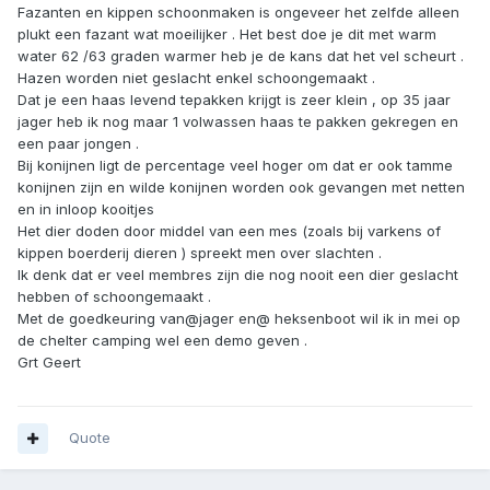
Fazanten en kippen schoonmaken is ongeveer het zelfde alleen
plukt een fazant wat moeilijker . Het best doe je dit met warm
water 62 /63 graden warmer heb je de kans dat het vel scheurt .
Hazen worden niet geslacht enkel schoongemaakt .
Dat je een haas levend tepakken krijgt is zeer klein , op 35 jaar
jager heb ik nog maar 1 volwassen haas te pakken gekregen en
een paar jongen .
Bij konijnen ligt de percentage veel hoger om dat er ook tamme
konijnen zijn en wilde konijnen worden ook gevangen met netten
en in inloop kooitjes
Het dier doden door middel van een mes (zoals bij varkens of
kippen boerderij dieren ) spreekt men over slachten .
Ik denk dat er veel membres zijn die nog nooit een dier geslacht
hebben of schoongemaakt .
Met de goedkeuring van@jager en@ heksenboot wil ik in mei op
de chelter camping wel een demo geven .
Grt Geert
Quote