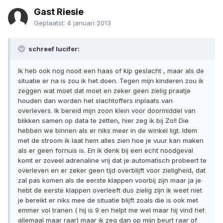
Gast Riesie
Geplaatst:
4 januari 2013
schreef lucifer:
Ik heb ook nog nooit een haas of kip geslacht , maar als de
situatie er na is zou ik het doen. Tegen mijn kinderen zou ik
zeggen wat moet dat moet en zeker geen zielig praatje
houden dan worden het slachtoffers inplaats van
overlevers. Ik bereid mijn zoon klein voor doormiddel van
blikken samen op data te zetten, hier zeg ik bij Zo!! Die
hebben we binnen als er niks meer in de winkel ligt. Idem
met de stroom ik laat hem alles zien hoe je vuur kan maken
als er geen fornuis is. En ik denk bij een echt noodgeval
komt er zoveel adrenaline vrij dat je automatisch probeert te
overleven en er zeker geen tijd overblijft voor zieligheid, dat
zal pas komen als de eerste klappen voorbij zijn maar ja je
hebt de eerste klappen overleeft dus zielig zijn ik weet niet
je bereikt er niks mee de situatie blijft zoals die is ook met
emmer vol tranen ( hij is 9 en helpt me wel maar hij vind het
allemaal maar raar) maar ik zeg dan op mijn beurt raar of