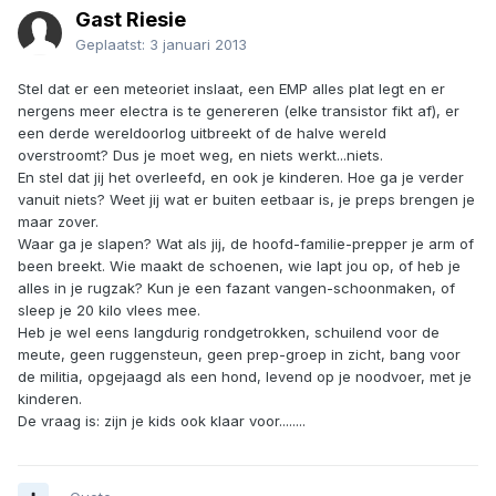
Gast Riesie
Geplaatst:
3 januari 2013
Stel dat er een meteoriet inslaat, een EMP alles plat legt en er
nergens meer electra is te genereren (elke transistor fikt af), er
een derde wereldoorlog uitbreekt of de halve wereld
overstroomt? Dus je moet weg, en niets werkt...niets.
En stel dat jij het overleefd, en ook je kinderen. Hoe ga je verder
vanuit niets? Weet jij wat er buiten eetbaar is, je preps brengen je
maar zover.
Waar ga je slapen? Wat als jij, de hoofd-familie-prepper je arm of
been breekt. Wie maakt de schoenen, wie lapt jou op, of heb je
alles in je rugzak? Kun je een fazant vangen-schoonmaken, of
sleep je 20 kilo vlees mee.
Heb je wel eens langdurig rondgetrokken, schuilend voor de
meute, geen ruggensteun, geen prep-groep in zicht, bang voor
de militia, opgejaagd als een hond, levend op je noodvoer, met je
kinderen.
De vraag is: zijn je kids ook klaar voor........