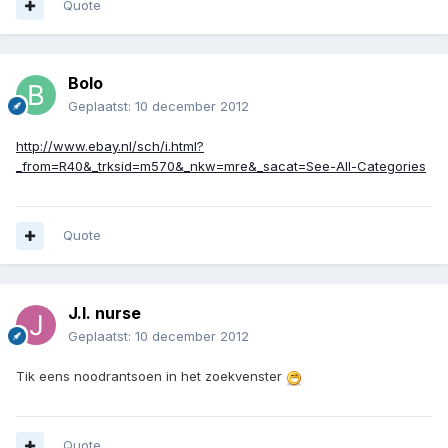
Quote
Bolo
Geplaatst:
10 december 2012
http://www.ebay.nl/sch/i.html?
_from=R40&_trksid=m570&_nkw=mre&_sacat=See-All-Categories
Quote
J.I. nurse
Geplaatst:
10 december 2012
Tik eens noodrantsoen in het zoekvenster
Quote