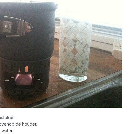
estoken.
bovenop de houder.
 water.