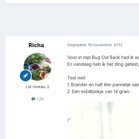
Richa
Geplaatst:
19 november 2012
Voor in mijn Bug Out Back had ik e
En vandaag heb ik het ding getest, 
Test met:
1. Brander en half liter pannetje s
Lid niveau 2
2. Eén esbitblokje van 14 gram.
1.2k