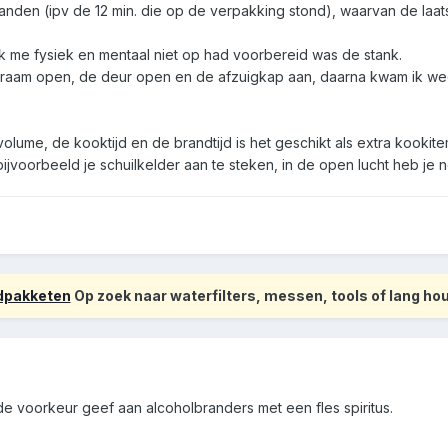
randen (ipv de 12 min. die op de verpakking stond), waarvan de laa
ik me fysiek en mentaal niet op had voorbereid was de stank.
 raam open, de deur open en de afzuigkap aan, daarna kwam ik weer 
olume, de kooktijd en de brandtijd is het geschikt als extra kookite
n bijvoorbeeld je schuilkelder aan te steken, in de open lucht heb j
odpakketen
Op zoek naar waterfilters, messen, tools of lang h
 de voorkeur geef aan alcoholbranders met een fles spiritus.