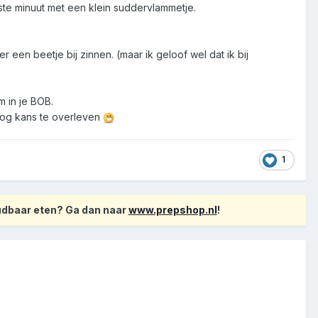
tste minuut met een klein suddervlammetje.
een beetje bij zinnen. (maar ik geloof wel dat ik bij
m in je BOB.
e nog kans te overleven
1
oudbaar eten? Ga dan naar
www.prepshop.nl
!