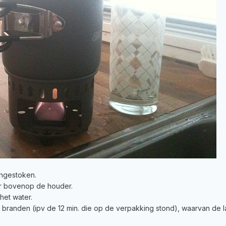
angestoken.
r bovenop de houder.
het water.
n branden (ipv de 12 min. die op de verpakking stond), waarvan de 