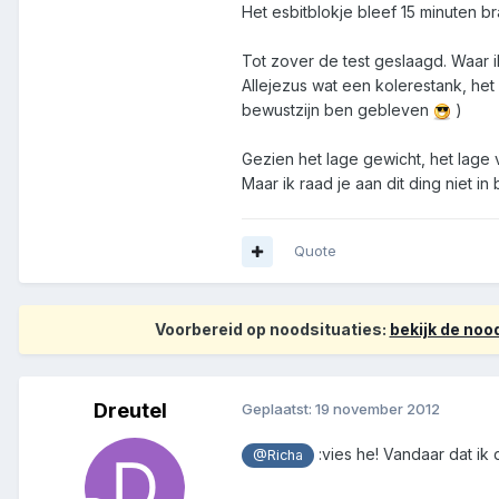
Het esbitblokje bleef 15 minuten b
Tot zover de test geslaagd. Waar 
Allejezus wat een kolerestank, het
bewustzijn ben gebleven
)
Gezien het lage gewicht, het lage v
Maar ik raad je aan dit ding niet i
Quote
Voorbereid op noodsituaties:
bekijk de no
Dreutel
Geplaatst:
19 november 2012
:vies he! Vandaar dat ik
@Richa