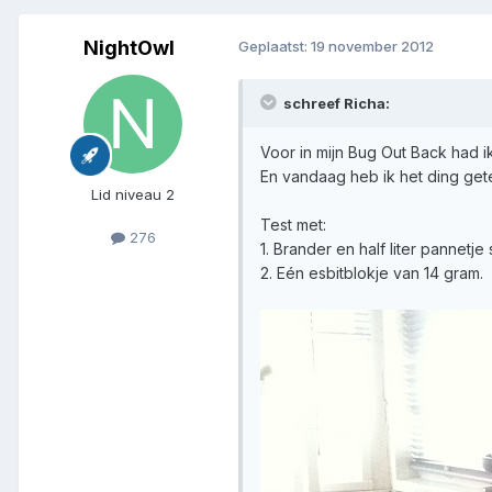
NightOwl
Geplaatst:
19 november 2012
schreef Richa:
Voor in mijn Bug Out Back had i
En vandaag heb ik het ding getes
Lid niveau 2
Test met:
276
1. Brander en half liter pannetj
2. Eén esbitblokje van 14 gram.