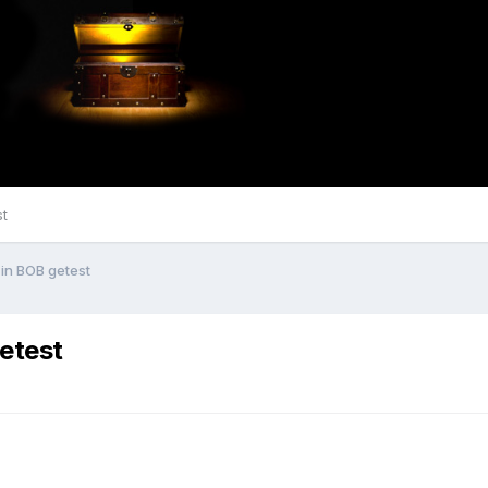
st
 in BOB getest
etest