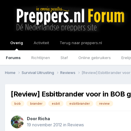
Overig
Activiteit
Terug naar preppers.nl
Forums
Richtlijnen
Staf
Online gebruikers
Erelij
Home
Survival Uitrusting
Reviews
[Review] Esbitbrander voor
[Review] Esbitbrander voor in BOB g
bob
brander
esbit
esbitbrander
review
Door
Richa
19 november 2012
in
Reviews