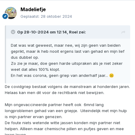
Madeliefje
Geplaatst:
28 oktober 2024
Op 28-10-2024 om 12:14,
Roel
zei:
Dat was wat geweest, maar nee, wij zijn geen van beiden
geprikt, maar ik heb nooit ergens last van gehad en mijn lief
dus dubbel op.
Zo zie je maar, doe geen harde uitspraken als je niet zeker
weet dat alles 100% klopt.
En het was corona, geen griep van anderhalf jaar...
☹️
De covidgriep bestaat volgens de mainstream al honderden jaren.
Helaas kan men dit voor de rechtbank niet bewijzen.
Mijn ongevaccineerde partner heeft ook 6mnd lang
longproblemen gehad van een griepje. Uiteindelijk met mijn hulp
is mijn partner ervan genezen.
De foute niets wetende witte jassen konden mijn partner niet
helpen. Allleen maar chemische pillen en pufjes geven en mee
leren leven.