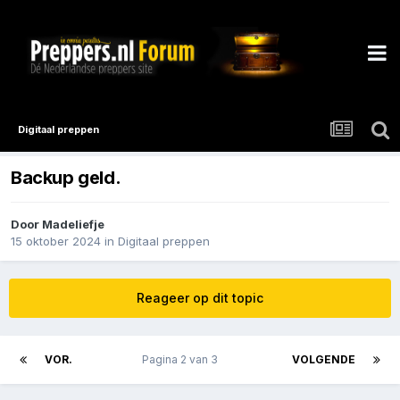
Digitaal preppen
Backup geld.
Door
Madeliefje
15 oktober 2024
in
Digitaal preppen
Reageer op dit topic
VOR.
Pagina 2 van 3
VOLGENDE