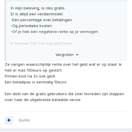
In mijn beleving, is niks gratis.
Er is altijd een verdienmodel.
-Een percentage over betalingen
-Og periodieke kosten
-Of je heb een negatieve rente op je vermogen
Ik bewaar zelf ook wat geld thuis.
Voor het geval van stroomuitval of als rekeningen worden
Vergroten
geblokkeerd.
Ze vangen waarschijnlijk rente over het geld wat er op staat. ik
Goud elders opslaan heeft voor en nadelen.
heb er max 100euro op gestort.
Tijdens een ramp kan je er niet bij,
Pinnen kost na 2x ook geld.
Maar het ligt "redelijk" veilig opgeslagen.
Een betaalpas is eenmalig 10euro
Een deel van de gratis gebruikers die zeer tevreden zijn stappen
over naar de uitgebreide betaalde versie.
Quote