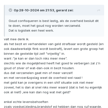
Op 28-10-2024 om 21:53,
gerard
zei:
Goud confisqueren is best lastig, als de overheid besluit dit
te doen, moet het goud nog worden verzameld.
Dat is logistiek een heel werk.
valt mee denk ik.
als het bezit en verhandelen van geld strafbaar wordt gesteld (en
ook daadwerkelijk flink wordt bestraft), levert een grote groep het
binnen de gestelde tijd zelf "vrijwillig" in.
want
:
"je kan er dan toch niks meer mee".
slechts wie de mogelijkheid heeft het goed te verbergen zal z'n
goud of zilver of wat-dan-ook in bezit houden.
dus dat verzamelen gaat min of meer vanzelf.
en met vervoer&opslag weet de overheid wel raad !
met geld kan je overigens in een shtf situatie ook niet meer
zoveel, het is dan al snel niks meer waard (dat is het nu eigenlijk
ook al niet!) ,wie kan dan nog wat met geld?
enkel echte levensbehoeften
zoals voedsel,kleding,brandstof ed hebben dan nog
ruil
waarde.