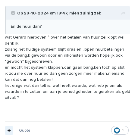
Op 29-10-2024 om 19:47,
mien zuinig
zei:
En de huur dan?
wat Gerard hierboven ^ over het betalen van huur zei,klopt wel
denk ik.
zolang het huidige systeem blijft draaien ,lopen huurbetalingen
via de bang.k gewoon door en inkomsten worden hopelijk ook
"gewoon" bijgeschreven.
en mocht het systeem klappen,dan gaan bang.ken toch op slot.
ik zou me over huur ed dan geen zorgen meer maken,niemand
kan dat dan nog betalen !
het enige wat dan telt is: wat heeft waarde, wat heb je om als
waarde in te zetten om aan je benodigdheden te geraken als geld
uitvalt ?
Quote
1