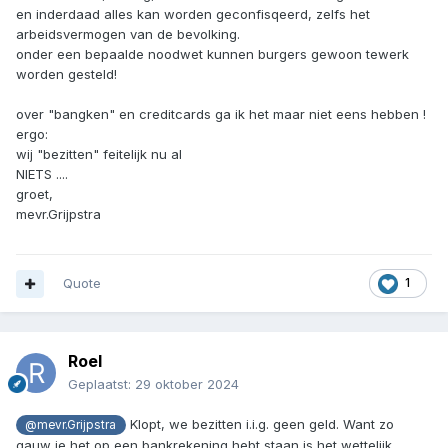
en inderdaad alles kan worden geconfisqeerd, zelfs het
arbeidsvermogen van de bevolking.
onder een bepaalde noodwet kunnen burgers gewoon tewerk
worden gesteld!
over "bangken" en creditcards ga ik het maar niet eens hebben !
ergo:
wij "bezitten" feitelijk nu al
NIETS ....
groet,
mevr.Grijpstra
Quote
1
Roel
Geplaatst:
29 oktober 2024
Klopt, we bezitten i.i.g. geen geld. Want zo
@mevr.Grijpstra
gauw je het op een bankrekening hebt staan is het wettelijk