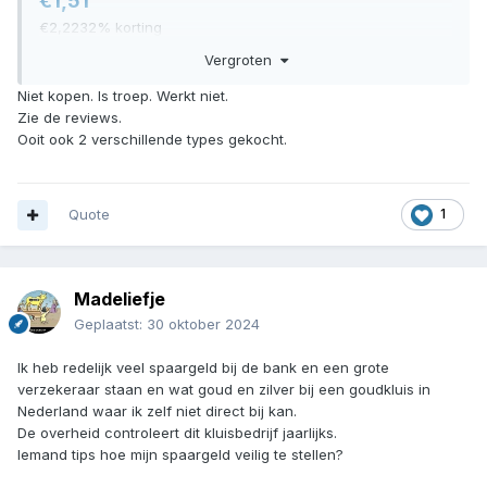
€1,51
€2,2232% korting
Prijs is inclusief btw
Vergroten
€5,00 korting op bestellingen van meer dan €39,00
Nieuwe Verstelbare Sterkte Lens Bril Variabele Focus
Niet kopen. Is troep. Werkt niet.
Afstand Zoom Bril Beschermend
Zie de reviews.
Ooit ook 2 verschillende types gekocht.
Dat lijkt mij een prima ruilmiddel tijdens een SHTF het is
meer dan goud waard voor iemand die slecht kan zien, of
anderen willen het ook wel als ruilmiddel van je hebben,
Quote
1
dus je kan er veel voor terug krijgen of diensten verlening.
Ik heb al jaren één in mijn schouder tas voor het geval dat,
heb het nog nooit echt hoeven te gebruiken.
Madeliefje
Ik heb het in een top afsluitbare koker die er bij was
Geplaatst:
30 oktober 2024
geleverd.
Ik heb redelijk veel spaargeld bij de bank en een grote
verzekeraar staan en wat goud en zilver bij een goudkluis in
Nederland waar ik zelf niet direct bij kan.
De overheid controleert dit kluisbedrijf jaarlijks.
Iemand tips hoe mijn spaargeld veilig te stellen?