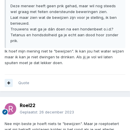
Deze meneer heeft geen prik gehad, maar wil nog steeds
wel graag met feiten ondersteunde beweringen zien.
Laat maar zien wat de bewijzen zijn voor je stelling, ik ben
benieuwd.
Trouwens wat ga je dán doen na een hondenbeet o.i.d.?
Tetanus en hondsdolheid ga je echt aan dood hoor zonder
prik.
Ik hoef mijn mening niet te "bewijzen". Ik kan jou het water wijzen
maar ik kan je niet dwingen te drinken. Als jij je vol wil laten
spuiten moet je dat lekker doen.
Quote
Roel22
Geplaatst:
26 december 2023
Nee mijn beste je hoeft niets te "bewijzen". Maar je roeptoetert
wat mij betreft volslagen kolder in het rond als je wel allerlei