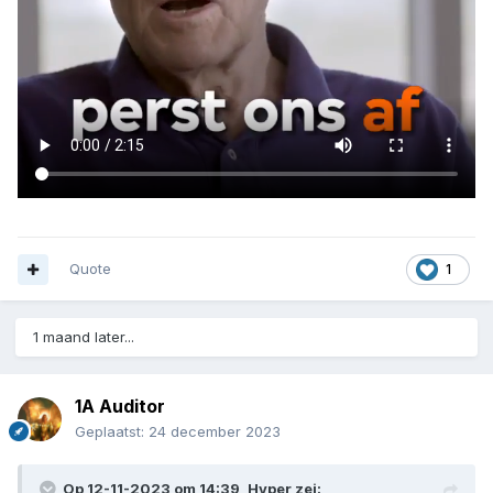
Quote
1
1 maand later...
1A Auditor
Geplaatst:
24 december 2023
Op 12-11-2023 om 14:39,
Hyper
zei: