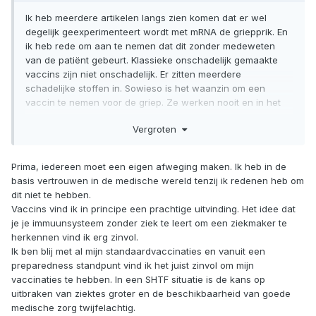
Ik heb meerdere artikelen langs zien komen dat er wel
degelijk geexperimenteert wordt met mRNA de griepprik. En
ik heb rede om aan te nemen dat dit zonder medeweten
van de patiënt gebeurt. Klassieke onschadelijk gemaakte
vaccins zijn niet onschadelijk. Er zitten meerdere
schadelijke stoffen in. Sowieso is het waanzin om een
vaccin te nemen voor de griep. Ze werken nooit en in het
beste geval verzwakken ze je immuunsysteem. De griep is
Vergroten
juist nodig om je immuunsysteem te versterken.
Prima, iedereen moet een eigen afweging maken. Ik heb in de
basis vertrouwen in de medische wereld tenzij ik redenen heb om
dit niet te hebben.
Vaccins vind ik in principe een prachtige uitvinding. Het idee dat
je je immuunsysteem zonder ziek te leert om een ziekmaker te
herkennen vind ik erg zinvol.
Ik ben blij met al mijn standaardvaccinaties en vanuit een
preparedness standpunt vind ik het juist zinvol om mijn
vaccinaties te hebben. In een SHTF situatie is de kans op
uitbraken van ziektes groter en de beschikbaarheid van goede
medische zorg twijfelachtig.