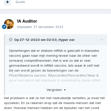
Quote
1A Auditor
Geplaatst:
27 december 2023
Op 27-12-2023 om 02:03,
Hyper
zei:
Opmerkingen dat er stiekem mRNA is gebruikt in klassieke
vaccins gaan naar mijn mening teveel naar de sfeer van
(onware) complottheorieën. Het is wel zo dat er veel
geïnvesteerd wordt in mRNA vaccins. Iets waar ik zelf niet
blij van wordt gezien de bijwerkingen van de
Pfizer/Moderna vaccins. (Myocarditis/Pericarditis) Maar ik
ga er wel vanuit dat eventuele in ontwikkeling zijnde mRNA
griepvaccins worden getest op proefdieren en menselijke
Vergroten
vrijwilligers en niet op nietsvermoedende cliënten die om
een klassieke griepprik komen.
Het probleem is dat ze het niet nadrukkelijk vertellen, je moet het
opzoeken. En ze rekenen erop dat de meeste mensen dat niet
doen. Hoeveel mensen hebben om de bijsluiter van het covid