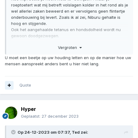
roeptoetert wat mij betreft volslagen kolder in het rond als je
wel allerlei zaken beweerd en er vervolgens geen flintertje
onderbouwing bij levert. Zoals ik al zei, Niburu gehalte is
hoog en stijgende.
Ook het aangehaalde tetanus en hondsdolheid wordt nu
gewoon doodgezwegen.
Jij heb vast een héél sterk gestel dat deze dodelijke
Vergroten
aandoeningen tussen de bedrijven door even onschadelijk
maakt.
U moet een beetje op uw houding letten en op de manier hoe uw
Sneue types als jij zijn echt een gevaar voor mensen die
mensen aanspreekt anders bent u hier niet lang.
goedgelovig zijn en je baarlijke nonsens voor waar
aannemen.
Quote
Hyper
Geplaatst:
27 december 2023
Op 24-12-2023 om 07:37,
Ted
zei: