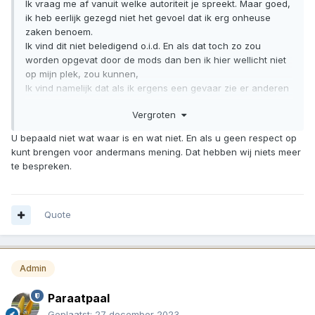
Ik vraag me af vanuit welke autoriteit je spreekt. Maar goed,
ik heb eerlijk gezegd niet het gevoel dat ik erg onheuse
zaken benoem.
Ik vind dit niet beledigend o.i.d. En als dat toch zo zou
worden opgevat door de mods dan ben ik hier wellicht niet
op mijn plek, zou kunnen,
Ik vind namelijk dat als ik ergens een gevaar zie er anderen
op mag attenderen dat er iemand volslagen kolder loopt te
Vergroten
verkopen.
Door dat niet te doen ben ik net zo schuldig aan de
U bepaald niet wat waar is en wat niet. En als u geen respect op
eventuele gevolgen dan degene die die gevaarlijk praatjes
kunt brengen voor andermans mening. Dat hebben wij niets meer
rond bazuint.
te bespreken.
Ik dus wacht ook nog steeds op een uitleg betreffende de
tetanus en hondsdolheid vaccinaties die jij niet nodig schijnt
te hebben.
Quote
En als dat al zo is, zou je dan jouw manier om met dergelijke
besmettingen om te gaan met ons willen delen?
Je wilt niet weten hoe erg de wereld op juist dát soort
Admin
zaken zit te wachten.
Want begrijp me goed, ook ik zit niet te wachten op een prik
Paraatpaal
als het anders kan.
Geplaatst:
27 december 2023