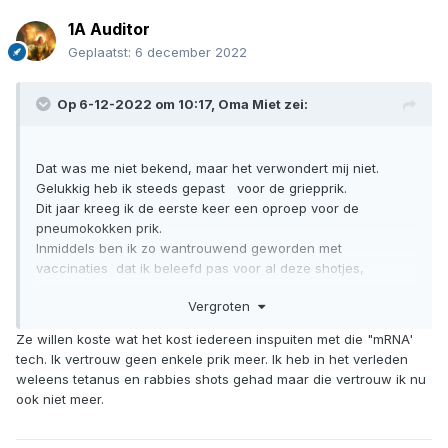
1A Auditor
Geplaatst:
6 december 2022
Op 6-12-2022 om 10:17,
Oma Miet
zei:
Dat was me niet bekend, maar het verwondert mij niet.
Gelukkig heb ik steeds gepast voor de griepprik.
Dit jaar kreeg ik de eerste keer een oproep voor de
pneumokokken prik.
Inmiddels ben ik zo wantrouwend geworden met
vaccinaties dat ik beleefd pas voor al deze shotjes,
ofschoon ik per definitie niet tegen vaccins ben
Vergroten
Ze willen koste wat het kost iedereen inspuiten met die "mRNA'
tech. Ik vertrouw geen enkele prik meer. Ik heb in het verleden
weleens tetanus en rabbies shots gehad maar die vertrouw ik nu
ook niet meer.