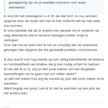
goedgelovig zijn en je baarlijke nonsens voor waar
aannemen.
Ik vind dit niet beledigend o.i.d. En als dat toch zo zou worden
opgevat door de mods dan ben ik hier wellicht niet op mijn plek,
zou kunnen,
Ik vind namelijk dat als ik ergens een gevaar zie er anderen op
mag attenderen dat er iemand volslagen kolder loopt te
verkopen.
Door dat niet te doen ben ik net zo schuldig aan de eventuele
gevolgen dan degene die die gevaarlijk praatjes rond bazuint.
Ik dus wacht ook nog steeds op een uitleg betreffende de tetanus
en hondsdolheid vaccinaties die jij niet nodig schijnt te hebben.
En als dat al zo is, zou je dan jouw manier om met dergelijke
besmettingen om te gaan met ons willen delen?
Je wilt niet weten hoe erg de wereld op juist dát soort zaken zit te
wachten.
Want begrijp me goed, ook ik zit niet te wachten op een prik als
het anders kan.