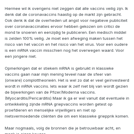
Hiermee wil ik overigens niet zeggen dat alle vaccins veilig zijn. Ik
denk dat de coronavaccins haastig op de markt zijn gebracht.
Ook denk ik dat de overheden uit angst voor negatieve publiciteit
over coronavaccinaties ervoor hebben gekozen om critici de
mond te snoeren en eenzijdig te publiceren. Een medisch middel
is zelden 100% veilig. Je moet een afweging maken tussen het
risico van het vaccin en het risico van het virus. Voor een oudere
is een mRNA vaccin misschien nog het overwegen waard. Voor
een jongere niet.
Opmerkingen dat er stiekem mRNA is gebruikt in klassieke
vaccins gaan naar mijn mening teveel naar de sfeer van
(onware) complottheorieën. Het is wel zo dat er veel geïnvesteerd
wordt in mRNA vaccins. Iets waar ik zelf niet blij van wordt gezien
de bijwerkingen van de Pfizer/Moderna vaccins.
(Myocarditis/Pericarditis) Maar ik ga er wel vanuit dat eventuele in
ontwikkeling zijnde mRNA griepvaccins worden getest op
proefdieren en menselijke vrijwilligers en niet op
nietsvermoedende cliënten die om een klassieke griepprik komen.
Maar nogmaals, volg de bronnen die je betrouwbaar acht, en
maak je eigen keuzes.