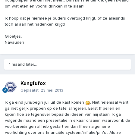
rioolpompen werken niet meer... Dan kan het denk ik geen kwaad
om wat eten en vooral drinken in te slaan!
Ik hoop dat je hiermee je ouders overtuigd krijgt, of ze allesinds
toch al aan het nadenken krijgt!
Groetjes,
Navauden
1 maand later...
Kungfufox
Geplaatst:
23 mei 2013
Ik ga eind juni/begin juli uit de kast komen
. Niet helemaal want
ga niet gelijk preppen op de tafel slingeren. Eerst ff peilen en
kijken hoe ze tegenover bepaalde ideeën van mij staan. Ik ga
volgende maand een presentatie in elkaar draaien waarvoor ik de
voorbereidingen al heb gestart en dan ff een algemene
voorlichting over ons financiële systeem/inflatie/pm's . Als ze