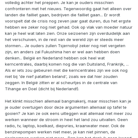
volledig achter het preppen. Je kan je ouders misschien
confronteren met het nieuws. Tegenwoordig gaat het alleen over
landen die failliet gaan, bedrijven die failliet gaan... Er wordt
voorspelt dat de crisis nog zeven jaar gaat duren, dus het ergste
hebben we zeker nog niet gehad. Ook op vlak van moeder natuur
kan je heel wat laten zien. Onze seizoenen zijn overduidelijk aan
het verschuiven, in de rest van de wereld zijn er steeds meer
stormen... Je ouders zullen Tsjernobyl zeker nog niet vergeten
zijn, en anders zal Fukushima hen er wel aan hebben doen
denken... België en Nederland hebben ook heel wat
kerncentrales, daarbij komen nog die van Duitsland, Frankrijk, ...
Als er iets zou gebeuren met die kerncentrales zijn we ook nog
niet bij 'de nief patatten beland', zoals we dat hier zouden
zeggen. In België zitten er al scheurtjes in de centrale van
Tihange en Doel (dicht bij Nederland!).
Het klinkt misschien allemaal bangmakerij, maar misschien kan je
je ouder overtuigen door deze argumenten allemaal op tafel te
gooien? Je kan ze ook eens uitleggen wat allemaal niet meer zou
werken wanneer de stroom in heel het land zou uitvallen. Geen
radio, tv, laptop, koelkast, diepvries, kraanwater meer. Ook de
benzinepompen werken niet meer, je kan niet pinnen, de