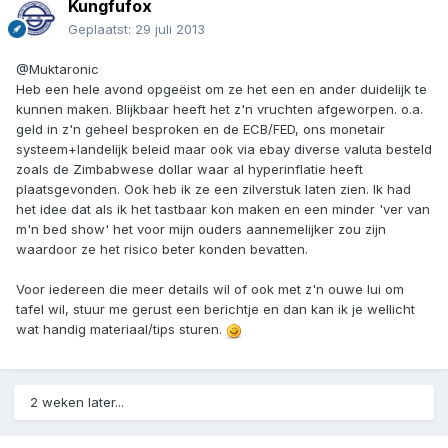
Kungfufox
Geplaatst:
29 juli 2013
@Muktaronic
Heb een hele avond opgeëist om ze het een en ander duidelijk te
kunnen maken. Blijkbaar heeft het z'n vruchten afgeworpen. o.a.
geld in z'n geheel besproken en de ECB/FED, ons monetair
systeem+landelijk beleid maar ook via ebay diverse valuta besteld
zoals de Zimbabwese dollar waar al hyperinflatie heeft
plaatsgevonden. Ook heb ik ze een zilverstuk laten zien. Ik had
het idee dat als ik het tastbaar kon maken en een minder 'ver van
m'n bed show' het voor mijn ouders aannemelijker zou zijn
waardoor ze het risico beter konden bevatten.
Voor iedereen die meer details wil of ook met z'n ouwe lui om
tafel wil, stuur me gerust een berichtje en dan kan ik je wellicht
wat handig materiaal/tips sturen.
2 weken later...