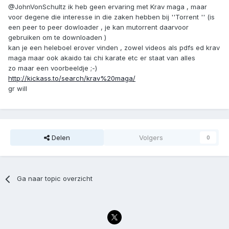
@JohnVonSchultz ik heb geen ervaring met Krav maga , maar
voor degene die interesse in die zaken hebben bij ''Torrent '' (is
een peer to peer dowloader , je kan mutorrent daarvoor
gebruiken om te downloaden )
kan je een heleboel erover vinden , zowel videos als pdfs ed krav
maga maar ook akaido tai chi karate etc er staat van alles
zo maar een voorbeeldje ;-)
http://kickass.to/search/krav%20maga/
gr will
Delen
Volgers
0
Ga naar topic overzicht