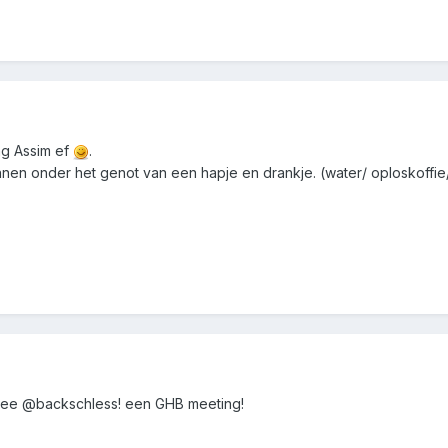
ng Assim ef
.
nnen onder het genot van een hapje en drankje. (water/ oploskoffie/
 idee @backschless! een GHB meeting!