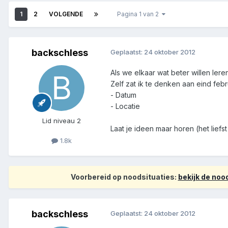
1
2
VOLGENDE
Pagina 1 van 2
backschless
Geplaatst:
24 oktober 2012
Als we elkaar wat beter willen ler
Zelf zat ik te denken aan eind febr
- Datum
- Locatie
Lid niveau 2
Laat je ideen maar horen (het lief
1.8k
Voorbereid op noodsituaties:
bekijk de no
backschless
Geplaatst:
24 oktober 2012