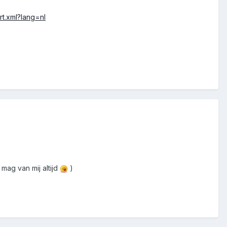
t.xml?lang=nl
 mag van mij altijd
)