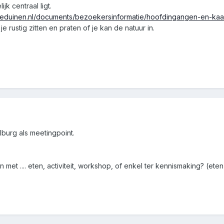
jk centraal ligt.
eduinen.nl/documents/bezoekersinformatie/hoofdingangen-en-kaar
e rustig zitten en praten of je kan de natuur in.
burg als meetingpoint.
et .... eten, activiteit, workshop, of enkel ter kennismaking? (eten