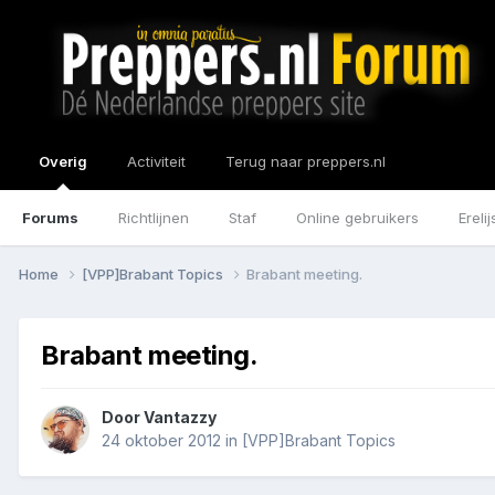
Overig
Activiteit
Terug naar preppers.nl
Forums
Richtlijnen
Staf
Online gebruikers
Erelij
Home
[VPP]Brabant Topics
Brabant meeting.
Brabant meeting.
Door
Vantazzy
24 oktober 2012
in
[VPP]Brabant Topics