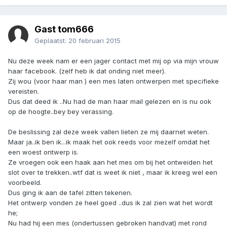
Gast tom666
Geplaatst:
20 februari 2015
Nu deze week nam er een jager contact met mij op via mijn vrouw
haar facebook. (zelf heb ik dat onding niet meer).
Zij wou (voor haar man ) een mes laten ontwerpen met specifieke
vereisten.
Dus dat deed ik ..Nu had de man haar mail gelezen en is nu ook
op de hoogte..bey bey verassing.
De beslissing zal deze week vallen lieten ze mij daarnet weten.
Maar ja..ik ben ik...ik maak het ook reeds voor mezelf omdat het
een woest ontwerp is.
Ze vroegen ook een haak aan het mes om bij het ontweiden het
slot over te trekken..wtf dat is weet ik niet , maar ik kreeg wel een
voorbeeld.
Dus ging ik aan de tafel zitten tekenen.
Het ontwerp vonden ze heel goed ..dus ik zal zien wat het wordt
he;
Nu had hij een mes (ondertussen gebroken handvat) met rond