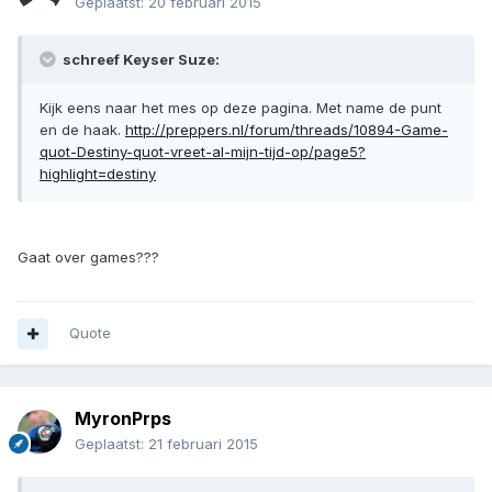
Geplaatst:
20 februari 2015
schreef Keyser Suze:
Kijk eens naar het mes op deze pagina. Met name de punt
en de haak.
http://preppers.nl/forum/threads/10894-Game-
quot-Destiny-quot-vreet-al-mijn-tijd-op/page5?
highlight=destiny
Gaat over games???
Quote
MyronPrps
Geplaatst:
21 februari 2015