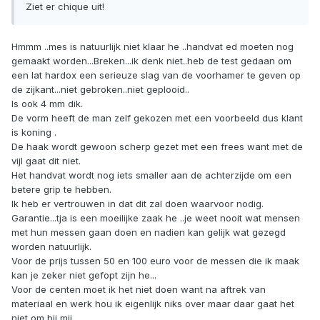
Ziet er chique uit!
Hmmm ..mes is natuurlijk niet klaar he ..handvat ed moeten nog
gemaakt worden...Breken...ik denk niet..heb de test gedaan om
een lat hardox een serieuze slag van de voorhamer te geven op
de zijkant...niet gebroken..niet geplooid..
Is ook 4 mm dik.
De vorm heeft de man zelf gekozen met een voorbeeld dus klant
is koning .
De haak wordt gewoon scherp gezet met een frees want met de
vijl gaat dit niet.
Het handvat wordt nog iets smaller aan de achterzijde om een
betere grip te hebben.
Ik heb er vertrouwen in dat dit zal doen waarvoor nodig.
Garantie...tja is een moeilijke zaak he ..je weet nooit wat mensen
met hun messen gaan doen en nadien kan gelijk wat gezegd
worden natuurlijk.
Voor de prijs tussen 50 en 100 euro voor de messen die ik maak
kan je zeker niet gefopt zijn he...
Voor de centen moet ik het niet doen want na aftrek van
materiaal en werk hou ik eigenlijk niks over maar daar gaat het
niet om bij mij.