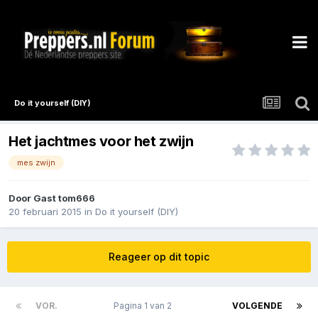
Do it yourself (DIY)
Het jachtmes voor het zwijn
mes zwijn
Door Gast tom666
20 februari 2015
in
Do it yourself (DIY)
Reageer op dit topic
VOR.
Pagina 1 van 2
VOLGENDE