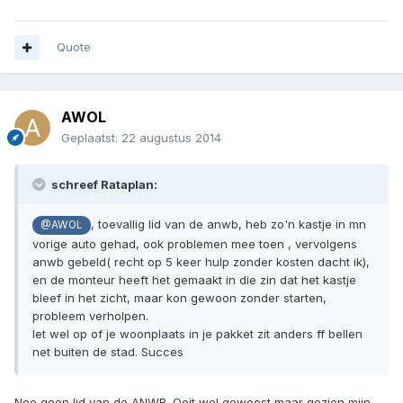
Quote
AWOL
Geplaatst:
22 augustus 2014
schreef Rataplan:
, toevallig lid van de anwb, heb zo'n kastje in mn
@AWOL
vorige auto gehad, ook problemen mee toen , vervolgens
anwb gebeld( recht op 5 keer hulp zonder kosten dacht ik),
en de monteur heeft het gemaakt in die zin dat het kastje
bleef in het zicht, maar kon gewoon zonder starten,
probleem verholpen.
let wel op of je woonplaats in je pakket zit anders ff bellen
net buiten de stad. Succes
Nee geen lid van de ANWB. Ooit wel geweest maar gezien mijn,