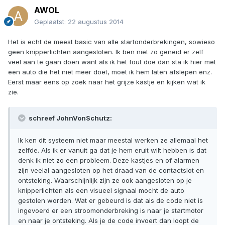
AWOL
Geplaatst:
22 augustus 2014
Het is echt de meest basic van alle startonderbrekingen, sowieso
geen knipperlichten aangesloten. Ik ben niet zo geneid er zelf
veel aan te gaan doen want als ik het fout doe dan sta ik hier met
een auto die het niet meer doet, moet ik hem laten afslepen enz.
Eerst maar eens op zoek naar het grijze kastje en kijken wat ik
zie.
schreef JohnVonSchutz:
Ik ken dit systeem niet maar meestal werken ze allemaal het
zelfde. Als ik er vanuit ga dat je hem eruit wilt hebben is dat
denk ik niet zo een probleem. Deze kastjes en of alarmen
zijn veelal aangesloten op het draad van de contactslot en
ontsteking. Waarschijnlijk zijn ze ook aangesloten op je
knipperlichten als een visueel signaal mocht de auto
gestolen worden. Wat er gebeurd is dat als de code niet is
ingevoerd er een stroomonderbreking is naar je startmotor
en naar je ontsteking. Als je de code invoert dan loopt de