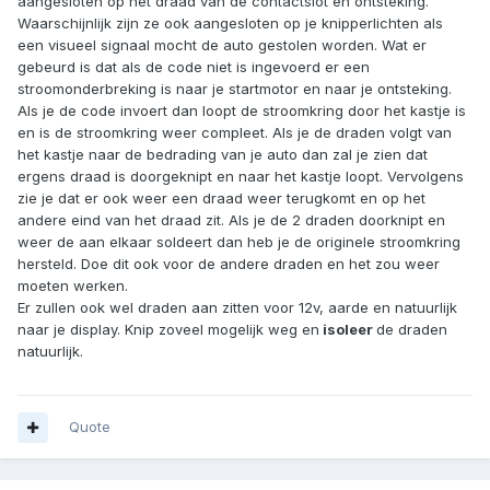
aangesloten op het draad van de contactslot en ontsteking.
Waarschijnlijk zijn ze ook aangesloten op je knipperlichten als
een visueel signaal mocht de auto gestolen worden. Wat er
gebeurd is dat als de code niet is ingevoerd er een
stroomonderbreking is naar je startmotor en naar je ontsteking.
Als je de code invoert dan loopt de stroomkring door het kastje is
en is de stroomkring weer compleet. Als je de draden volgt van
het kastje naar de bedrading van je auto dan zal je zien dat
ergens draad is doorgeknipt en naar het kastje loopt. Vervolgens
zie je dat er ook weer een draad weer terugkomt en op het
andere eind van het draad zit. Als je de 2 draden doorknipt en
weer de aan elkaar soldeert dan heb je de originele stroomkring
hersteld. Doe dit ook voor de andere draden en het zou weer
moeten werken.
Er zullen ook wel draden aan zitten voor 12v, aarde en natuurlijk
naar je display. Knip zoveel mogelijk weg en
isoleer
de draden
natuurlijk.
Quote