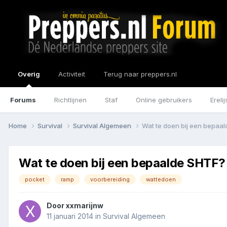
Overig
Activiteit
Terug naar preppers.nl
Forums
Richtlijnen
Staf
Online gebruikers
Erelij
Home
Survival
Survival Algemeen
Wat te doen bij een bepaal
Wat te doen bij een bepaalde SHTF? 
pocket
ramp
voorbereiding
wattedoen
Door
xxmarijnw
11 januari 2014
in
Survival Algemeen