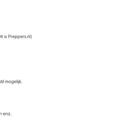
t is Preppers.nl)
til mogelijk.
 enz..