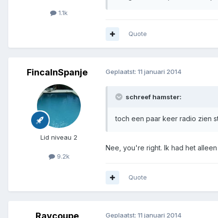
1.1k
Quote
FincaInSpanje
Geplaatst:
11 januari 2014
schreef hamster:
toch een paar keer radio zien s
Lid niveau 2
Nee, you're right. Ik had het allee
9.2k
Quote
Raycoupe
Geplaatst:
11 januari 2014