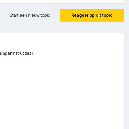
Start een nieuw topic
Reageer op dit topic
rampeninstructies
)