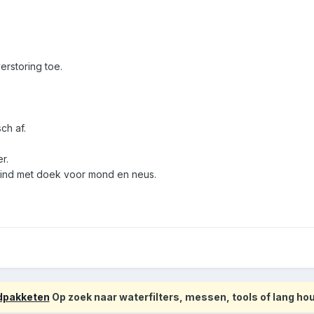
erstoring toe.
sch af.
r.
wind met doek voor mond en neus.
odpakketen
Op zoek naar waterfilters, messen, tools of lang h