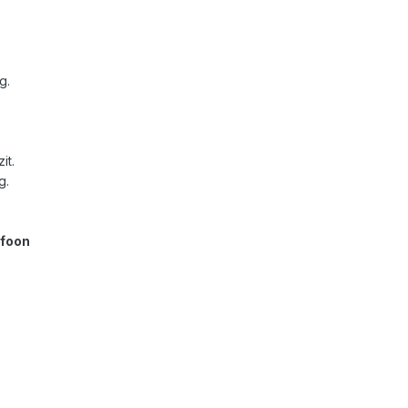
g.
it.
g.
efoon