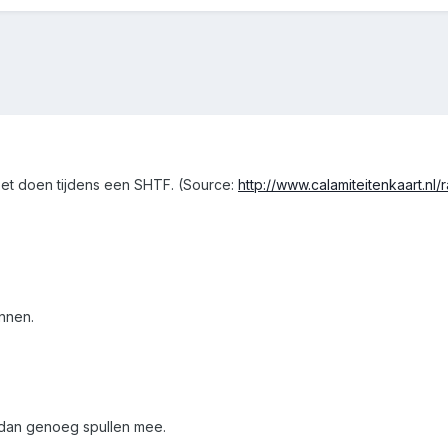
moet doen tijdens een SHTF. (Source:
http://www.calamiteitenkaart.nl/
nnen.
 dan genoeg spullen mee.