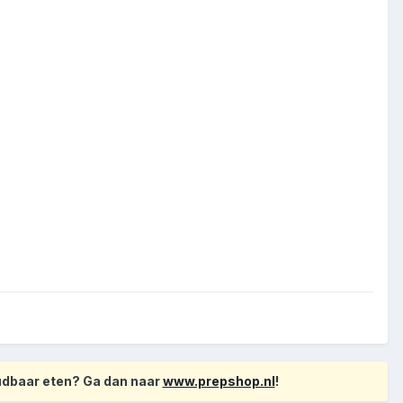
oudbaar eten? Ga dan naar
www.prepshop.nl
!