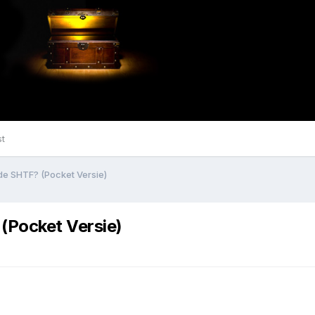
st
de SHTF? (Pocket Versie)
(Pocket Versie)