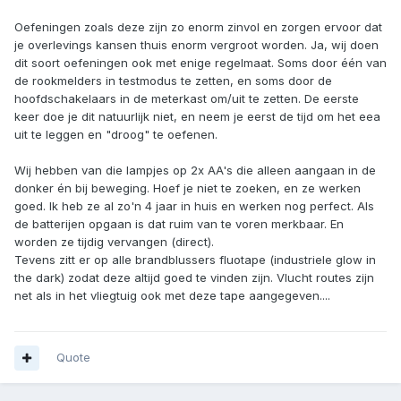
Oefeningen zoals deze zijn zo enorm zinvol en zorgen ervoor dat
je overlevings kansen thuis enorm vergroot worden. Ja, wij doen
dit soort oefeningen ook met enige regelmaat. Soms door één van
de rookmelders in testmodus te zetten, en soms door de
hoofdschakelaars in de meterkast om/uit te zetten. De eerste
keer doe je dit natuurlijk niet, en neem je eerst de tijd om het eea
uit te leggen en "droog" te oefenen.
Wij hebben van die lampjes op 2x AA's die alleen aangaan in de
donker én bij beweging. Hoef je niet te zoeken, en ze werken
goed. Ik heb ze al zo'n 4 jaar in huis en werken nog perfect. Als
de batterijen opgaan is dat ruim van te voren merkbaar. En
worden ze tijdig vervangen (direct).
Tevens zitt er op alle brandblussers fluotape (industriele glow in
the dark) zodat deze altijd goed te vinden zijn. Vlucht routes zijn
net als in het vliegtuig ook met deze tape aangegeven....
Quote