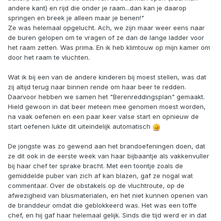
andere kant) en rijd die onder je raam...dan kan je daarop
springen en breek je alleen maar je benen!"
Ze was helemaal opgelucht. Ach, we zijn maar weer eens naar
de buren gelopen om te vragen of ze dan de lange ladder voor
het raam zetten. Was prima. En ik heb klimtouw op mijn kamer om
door het raam te vluchten.
Wat ik bij een van de andere kinderen bij moest stellen, was dat
zij altijd terug naar binnen rende om haar beer te redden.
Daarvoor hebben we samen het "Berenreddingsplan" gemaakt.
Hield gewoon in dat beer meteen mee genomen moest worden,
na vaak oefenen en een paar keer valse start en opnieuw de
start oefenen lukte dit uiteindelijk automatisch
De jongste was zo gewend aan het brandoefeningen doen, dat
ze dit ook in de eerste week van haar bijbaantje als vakkenvuller
bij haar chef ter sprake bracht. Met een toontje zoals de
gemiddelde puber van zich af kan blazen, gaf ze nogal wat
commentaar. Over de obstakels op de vluchtroute, op de
afwezigheid van blusmaterialen, en het niet kunnen openen van
de branddeur omdat die geblokkeerd was. Het was een toffe
chef, en hij gaf haar helemaal gelijk. Sinds die tijd werd er in dat