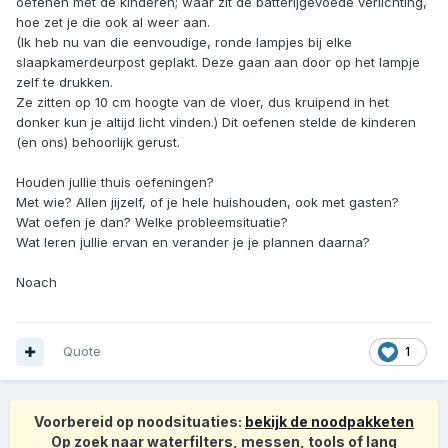
oefenen met de kinderen; waar zit de batterijgevoede verlichting,
hoe zet je die ook al weer aan.
(Ik heb nu van die eenvoudige, ronde lampjes bij elke
slaapkamerdeurpost geplakt. Deze gaan aan door op het lampje
zelf te drukken.
Ze zitten op 10 cm hoogte van de vloer, dus kruipend in het
donker kun je altijd licht vinden.) Dit oefenen stelde de kinderen
(en ons) behoorlijk gerust.
Houden jullie thuis oefeningen?
Met wie? Allen jijzelf, of je hele huishouden, ook met gasten?
Wat oefen je dan? Welke probleemsituatie?
Wat leren jullie ervan en verander je je plannen daarna?
Noach
Quote
1
Voorbereid op noodsituaties:
bekijk de noodpakketen
Op zoek naar waterfilters, messen, tools of lang