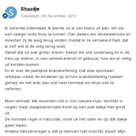
Stuudje
Geplaatst:
28 december 2013
Ik oefende inderdaad. Ik leerde ze al van kleins af aan, om via
een veilige route thuis te komen. Dan deden we verdwaalroute en
moesten zij de weg terug vinden (nadat ik ze verzekerd had, dat
ik zelf wel al de weg terug wist)
Vanaf dat ze wat groter waren, keken we ook onderweg bv in de
trein,op station, in een winkelcentrum of gebouw, hoe we er veilig
uit konden komen.
En er was de jaarlijkse brandoefening. Dat was spontaan
ontstaan nadat de kinderen op school brandoefening hadden
gehad, en het was dan ook heel normaal om thuis ook te
oefenen.
Mooi verhaal. We woonden net in ons nieuwe huis, dochter is
negen. Haar slaapkamerraam komt op een plat dakje met grind
uit.
De normale regel is natuurlijk, nooit uit het raam en op dat dakje
gaan lopen.
Andere fatsoensregel is dat je mensen niet snachts stoort. Mijn