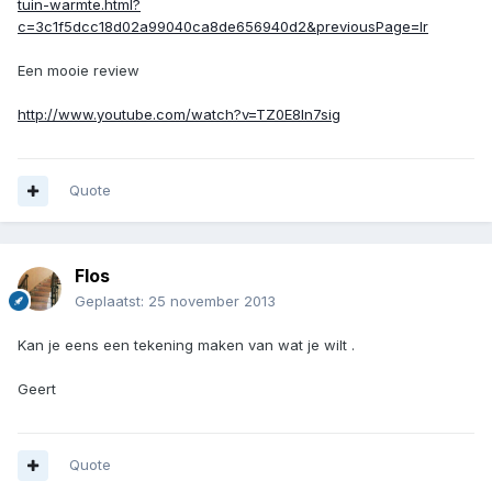
tuin-warmte.html?
c=3c1f5dcc18d02a99040ca8de656940d2&previousPage=lr
Een mooie review
http://www.youtube.com/watch?v=TZ0E8ln7sig
Quote
Flos
Geplaatst:
25 november 2013
Kan je eens een tekening maken van wat je wilt .
Geert
Quote