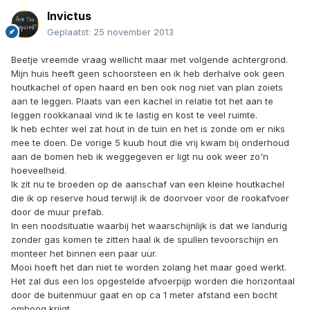
Invictus
Geplaatst:
25 november 2013
Beetje vreemde vraag wellicht maar met volgende achtergrond.
Mijn huis heeft geen schoorsteen en ik heb derhalve ook geen
houtkachel of open haard en ben ook nog niet van plan zoiets
aan te leggen. Plaats van een kachel in relatie tot het aan te
leggen rookkanaal vind ik te lastig en kost te veel ruimte.
Ik heb echter wel zat hout in de tuin en het is zonde om er niks
mee te doen. De vorige 5 kuub hout die vrij kwam bij onderhoud
aan de bomen heb ik weggegeven er ligt nu ook weer zo'n
hoeveelheid.
Ik zit nu te broeden op de aanschaf van een kleine houtkachel
die ik op reserve houd terwijl ik de doorvoer voor de rookafvoer
door de muur prefab.
In een noodsituatie waarbij het waarschijnlijk is dat we landurig
zonder gas komen te zitten haal ik de spullen tevoorschijn en
monteer het binnen een paar uur.
Mooi hoeft het dan niet te worden zolang het maar goed werkt.
Het zal dus een los opgestelde afvoerpijp worden die horizontaal
door de buitenmuur gaat en op ca 1 meter afstand een bocht
omhoog krijgt.