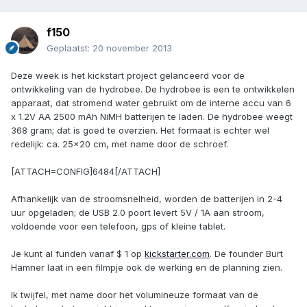
f150
Geplaatst:
20 november 2013
Deze week is het kickstart project gelanceerd voor de
ontwikkeling van de hydrobee. De hydrobee is een te ontwikkelen
apparaat, dat stromend water gebruikt om de interne accu van 6
x 1.2V AA 2500 mAh NiMH batterijen te laden. De hydrobee weegt
368 gram; dat is goed te overzien. Het formaat is echter wel
redelijk: ca. 25x20 cm, met name door de schroef.
[ATTACH=CONFIG]6484[/ATTACH]
Afhankelijk van de stroomsnelheid, worden de batterijen in 2-4
uur opgeladen; de USB 2.0 poort levert 5V / 1A aan stroom,
voldoende voor een telefoon, gps of kleine tablet.
Je kunt al funden vanaf $ 1 op
kickstarter.com
. De founder Burt
Hamner laat in een filmpje ook de werking en de planning zien.
Ik twijfel, met name door het volumineuze formaat van de