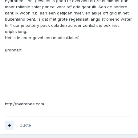
hydrobee - het gewicht is goed te overzien en zelfs minder dan
maar rollable solar paneel voor off grid gebruik. Aan de andere
kant: ik woon n.b. aan een getijden rivier, en als je off grid in het
buitenland bent, is dat met grote regelmaat langs stromend water.
In 4 uur je battery pack opladen zonder zonlicht is ook niet
onplezierig.
Het is in ieder geval een mooi initiatief.
Bronnen:
http://hydrobee.com
Quote