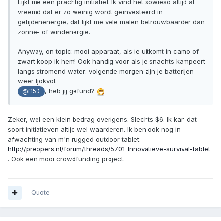
Lijkt me een prachtig initiatief. Ik vind het sowieso altijd al
vreemd dat er zo weinig wordt geïnvesteerd in
getijdenenergie, dat lijkt me vele malen betrouwbaarder dan
zonne- of windenergie.
Anyway, on topic: mooi apparaat, als ie uitkomt in camo of
zwart koop ik hem! Ook handig voor als je snachts kampeert
langs stromend water: volgende morgen zijn je batterijen
weer tjokvol.
, heb jij gefund?
@f150
Zeker, wel een klein bedrag overigens. Slechts $6. Ik kan dat
soort initiatieven altijd wel waarderen. Ik ben ook nog in
afwachting van m'n rugged outdoor tablet:
http://preppers.nl/forum/threads/5701-Innovatieve-survival-tablet
. Ook een mooi crowdfunding project.
Quote