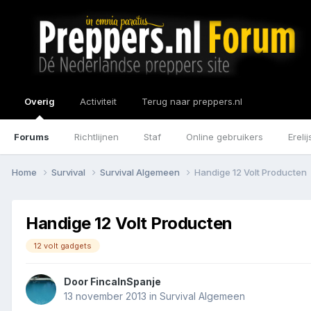
Overig
Activiteit
Terug naar preppers.nl
Forums
Richtlijnen
Staf
Online gebruikers
Erelij
Home
Survival
Survival Algemeen
Handige 12 Volt Producten
Handige 12 Volt Producten
12 volt gadgets
Door
FincaInSpanje
13 november 2013
in
Survival Algemeen