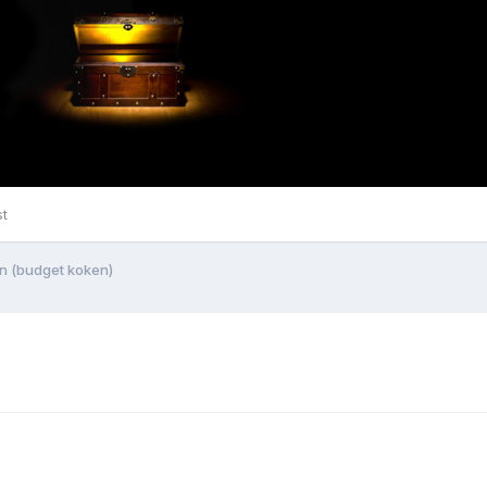
st
n (budget koken)