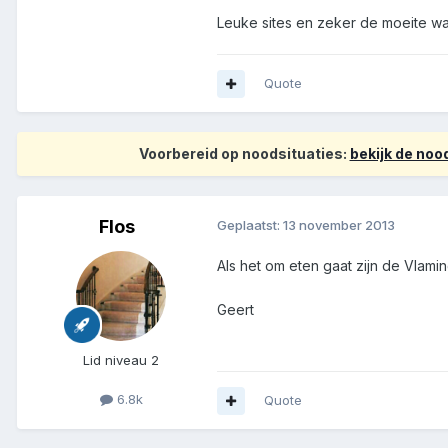
Leuke sites en zeker de moeite w
Quote
Voorbereid op noodsituaties:
bekijk de no
Flos
Geplaatst:
13 november 2013
Als het om eten gaat zijn de Vlami
Geert
Lid niveau 2
6.8k
Quote