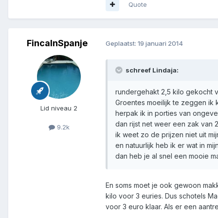
Quote
FincaInSpanje
Geplaatst:
19 januari 2014
schreef Lindaja:
rundergehakt 2,5 kilo gekocht v
Groentes moeilijk te zeggen ik 
Lid niveau 2
herpak ik in porties van ongeve
dan rijst net weer een zak van 
9.2k
ik weet zo de prijzen niet uit m
en natuurlijk heb ik er wat in mij
dan heb je al snel een mooie m
En soms moet je ook gewoon makkeli
kilo voor 3 euries. Dus schotels M
voor 3 euro klaar. Als er een aantr