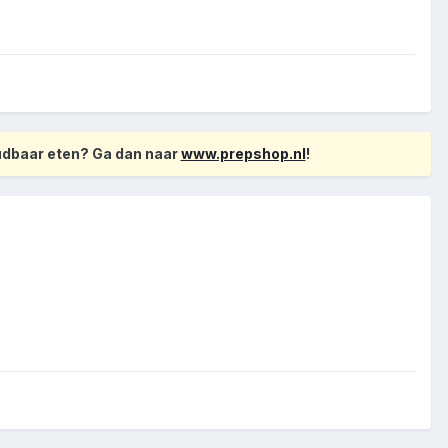
oudbaar eten? Ga dan naar
www.prepshop.nl
!