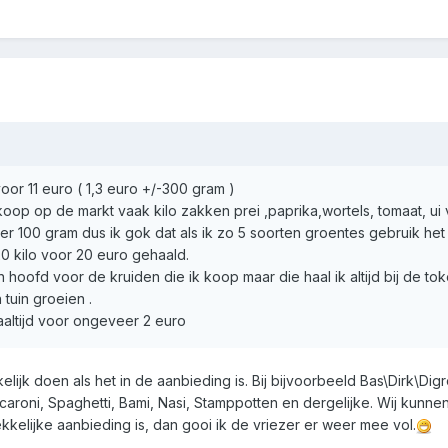
oor 11 euro ( 1,3 euro +/-300 gram )
koop op de markt vaak kilo zakken prei ,paprika,wortels, tomaat, ui 
er 100 gram dus ik gok dat als ik zo 5 soorten groentes gebruik het
20 kilo voor 20 euro gehaald.
ijn hoofd voor de kruiden die ik koop maar die haal ik altijd bij de t
n tuin groeien .
aaltijd voor ongeveer 2 euro
jk doen als het in de aanbieding is. Bij bijvoorbeeld Bas\Dirk\Digr
acaroni, Spaghetti, Bami, Nasi, Stamppotten en dergelijke. Wij kun
ekkelijke aanbieding is, dan gooi ik de vriezer er weer mee vol.