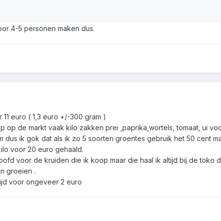
oor 4-5 personen maken dus.
 11 euro ( 1,3 euro +/-300 gram )
p op de markt vaak kilo zakken prei ,paprika,wortels, tomaat, ui voo
m dus ik gok dat als ik zo 5 soorten groentes gebruik het 50 cent m
kilo voor 20 euro gehaald.
 hoofd voor de kruiden die ik koop maar die haal ik altijd bij de toko
in groeien .
tijd voor ongeveer 2 euro