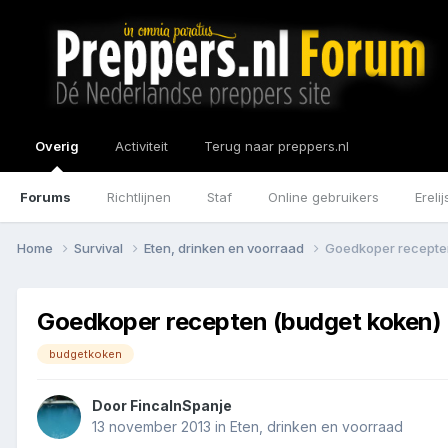
Overig
Activiteit
Terug naar preppers.nl
Forums
Richtlijnen
Staf
Online gebruikers
Erelij
Home
Survival
Eten, drinken en voorraad
Goedkoper recepte
Goedkoper recepten (budget koken)
budgetkoken
Door
FincaInSpanje
13 november 2013
in
Eten, drinken en voorraad