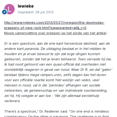
lewieke
Geplaatst:
28 juli 2013
http://www.nytimes.com/2013/01/27/nyregion/the-doomsday-
preppers-of-new-york.html?pagewanted=all&_r=0
Mooie samenvatting over preppen op het einde van het artikel
:
Er is een spectrum, aan de ene kant hersenloze laksheid, aan de
andere kant paranoia. De uitdaging bestaat er in het midden te
houden en je ervan bewust te zijn dat erge dingen kunnen
gebeuren, zonder dat het je leven beheerst.
Toen verraste hij me.
Ik had nooit gehoord van een quasi-official dat overheden niet
onmiddellijk reageren in geval van nood. Maar Dr R. zei dat 'gaten'
bestaan tijdens mega-rampen,uren, zelfs dagen kan het duren
voor een officiële reactie komt.
'Het welzijn van velen, veel
mensen in nood, zal in die 'periodes' afhangen van sociale
netwerken, de gemeenschap en van individuele voorbereiding,
zei hij.
Hij voegde er aan toe : 'We zijn allemaal eerstehulp
verleners.
There’s a spectrum,” Dr. Redlener said. “On one end is mindless
complacency. On the other is paranoia. The challenge is to find