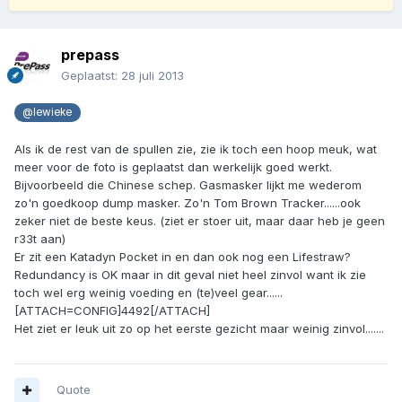
prepass
Geplaatst:
28 juli 2013
@lewieke
Als ik de rest van de spullen zie, zie ik toch een hoop meuk, wat
meer voor de foto is geplaatst dan werkelijk goed werkt.
Bijvoorbeeld die Chinese schep. Gasmasker lijkt me wederom
zo'n goedkoop dump masker. Zo'n Tom Brown Tracker......ook
zeker niet de beste keus. (ziet er stoer uit, maar daar heb je geen
r33t aan)
Er zit een Katadyn Pocket in en dan ook nog een Lifestraw?
Redundancy is OK maar in dit geval niet heel zinvol want ik zie
toch wel erg weinig voeding en (te)veel gear......
[ATTACH=CONFIG]4492[/ATTACH]
Het ziet er leuk uit zo op het eerste gezicht maar weinig zinvol.......
Quote