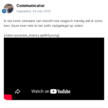
Communicator
Geplaatst:
24 mei 2013
Ik sta soms verbaast van mezelf hoe magisch handig dat ik soms
ben. Deze keer heb ik het zelfs vastgelegd op video!
[video=youtube_share;Lqa9K5yvvng]