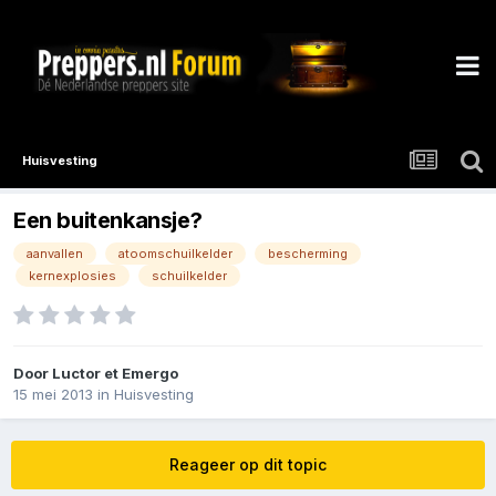
Huisvesting
Een buitenkansje?
aanvallen
atoomschuilkelder
bescherming
kernexplosies
schuilkelder
Door
Luctor et Emergo
15 mei 2013
in
Huisvesting
Reageer op dit topic