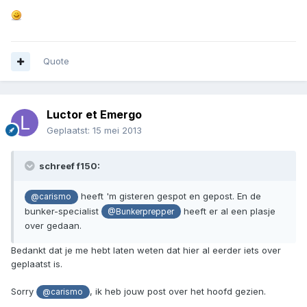
Quote
Luctor et Emergo
Geplaatst:
15 mei 2013
schreef f150:
heeft 'm gisteren gespot en gepost. En de
@carismo
bunker-specialist
heeft er al een plasje
@Bunkerprepper
over gedaan.
Bedankt dat je me hebt laten weten dat hier al eerder iets over
geplaatst is.
Sorry
, ik heb jouw post over het hoofd gezien.
@carismo