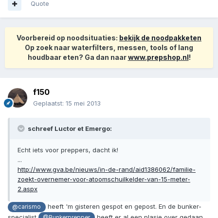
Quote
Voorbereid op noodsituaties:
bekijk de noodpakketen
Op zoek naar waterfilters, messen, tools of lang
houdbaar eten? Ga dan naar
www.prepshop.nl
!
f150
Geplaatst:
15 mei 2013
schreef Luctor et Emergo:
Echt iets voor preppers, dacht ik!
...
http://www.gva.be/nieuws/in-de-rand/aid1386062/familie-
zoekt-overnemer-voor-atoomschuilkelder-van-15-meter-
2.aspx
heeft 'm gisteren gespot en gepost. En de bunker-
@carismo
specialist
heeft er al een plasje over gedaan.
@Bunkerprepper