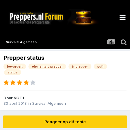
Survival Algemeen
Prepper status
bevordert
elementary prepper
jr. prepper
sgt1
status
Door
SGT1
30 april 2013
in
Survival Algemeen
Reageer op dit topic