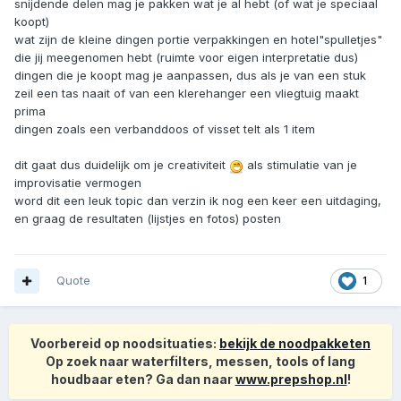
snijdende delen mag je pakken wat je al hebt (of wat je speciaal
koopt)
wat zijn de kleine dingen portie verpakkingen en hotel"spulletjes"
die jij meegenomen hebt (ruimte voor eigen interpretatie dus)
dingen die je koopt mag je aanpassen, dus als je van een stuk
zeil een tas naait of van een klerehanger een vliegtuig maakt
prima
dingen zoals een verbanddoos of visset telt als 1 item
dit gaat dus duidelijk om je creativiteit
als stimulatie van je
improvisatie vermogen
word dit een leuk topic dan verzin ik nog een keer een uitdaging,
en graag de resultaten (lijstjes en fotos) posten
Quote
1
Voorbereid op noodsituaties:
bekijk de noodpakketen
Op zoek naar waterfilters, messen, tools of lang
houdbaar eten? Ga dan naar
www.prepshop.nl
!