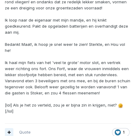
rond vliegen! en ondanks dat ze redelijk lekker smaken, vormen
ze een dreiging voor onze groentezaden voorraad!
Ik loop naar de eigenaar met mijn mandje, en hij knikt
goedkeurend. Pakt de opgeladen batterijen en overhandigt deze
aan mij.
Bedankt Maat!, ik hoop je snel weer te zien! Sterkte, en Hou vol
he!
Ik haal mijn fiets van het 'veel te grote' motor slot, en vertrek
weer richting ons fort. Ons Fort!, waar de vrouwen inmiddels een
lekker stoofpotje hebben bereid, met een stuk rundervlees.
Vanavond eten 3 beveiligers met ons mee, en bij de buren schuin
tegenover ook. Belooft weer gezellig te worden vanavond! 1 van
die gasten is Stoker, en zou 4 flessen meenemen!
[lol] Als je het zo verteld, zou je er bijna zin in krijgen, niet?
[/lol]
Quote
1