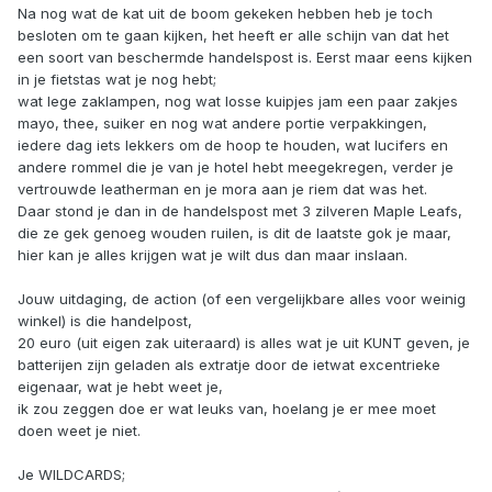
Na nog wat de kat uit de boom gekeken hebben heb je toch
besloten om te gaan kijken, het heeft er alle schijn van dat het
een soort van beschermde handelspost is. Eerst maar eens kijken
in je fietstas wat je nog hebt;
wat lege zaklampen, nog wat losse kuipjes jam een paar zakjes
mayo, thee, suiker en nog wat andere portie verpakkingen,
iedere dag iets lekkers om de hoop te houden, wat lucifers en
andere rommel die je van je hotel hebt meegekregen, verder je
vertrouwde leatherman en je mora aan je riem dat was het.
Daar stond je dan in de handelspost met 3 zilveren Maple Leafs,
die ze gek genoeg wouden ruilen, is dit de laatste gok je maar,
hier kan je alles krijgen wat je wilt dus dan maar inslaan.
Jouw uitdaging, de action (of een vergelijkbare alles voor weinig
winkel) is die handelpost,
20 euro (uit eigen zak uiteraard) is alles wat je uit KUNT geven, je
batterijen zijn geladen als extratje door de ietwat excentrieke
eigenaar, wat je hebt weet je,
ik zou zeggen doe er wat leuks van, hoelang je er mee moet
doen weet je niet.
Je WILDCARDS;