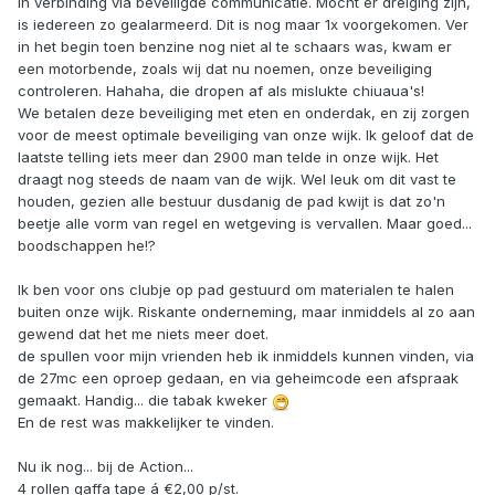
in verbinding via beveiligde communicatie. Mocht er dreiging zijn,
is iedereen zo gealarmeerd. Dit is nog maar 1x voorgekomen. Ver
in het begin toen benzine nog niet al te schaars was, kwam er
een motorbende, zoals wij dat nu noemen, onze beveiliging
controleren. Hahaha, die dropen af als mislukte chiuaua's!
We betalen deze beveiliging met eten en onderdak, en zij zorgen
voor de meest optimale beveiliging van onze wijk. Ik geloof dat de
laatste telling iets meer dan 2900 man telde in onze wijk. Het
draagt nog steeds de naam van de wijk. Wel leuk om dit vast te
houden, gezien alle bestuur dusdanig de pad kwijt is dat zo'n
beetje alle vorm van regel en wetgeving is vervallen. Maar goed...
boodschappen he!?
Ik ben voor ons clubje op pad gestuurd om materialen te halen
buiten onze wijk. Riskante onderneming, maar inmiddels al zo aan
gewend dat het me niets meer doet.
de spullen voor mijn vrienden heb ik inmiddels kunnen vinden, via
de 27mc een oproep gedaan, en via geheimcode een afspraak
gemaakt. Handig... die tabak kweker
En de rest was makkelijker te vinden.
Nu ik nog... bij de Action...
4 rollen gaffa tape á €2,00 p/st.