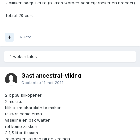
2 blikken soep 1 euro (blikken worden pannetje/beker en brander)
Totaal 20 euro
Quote
4 weken later...
Gast ancestral-viking
Geplaatst:
11 mei 2013
2 x p38 blikopener
2 mora,s
blikje om charcloth te maken
touw/bindmateriaal
vaseline en pak watten
rol komo zakken
2 1,5 liter flessen
zakdoeken katoen bij de zeeman