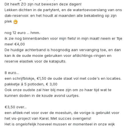
Dit heeft ZO zijn nut bewezen deze dagen!
Lekken dichten in de partytent, en de watertoevoerslang van ons
dak-reservoir. en het houdt al maanden alle bekabeling op zijn
plek
nog 12 euro ... hmm.
ik zie nog binnenbanden voor mijn fiets! in mijn maat! neem er 1tje
mee! €4,00
De huidige achterband is hoognodig aan vervanging toe, en dan
kan ik de oude mooie gebruiken voor afdichtings-ringen en
reserve elastiek voor de katapults.
8 euro...
een schrijfblokje, €1,50 de oude staat vol met code's en locaties.
pakketje á 5 potloden, € 3,00
Ook onze oudste zal hier blij mee zijn om zo haar tijd wat te
kunnen doden in de koude avond uurtjes.
€3,50 over...
een afdek-net voor over de moestuin, de vorige is gebruikt voor
het vis-project van Karel. Met succes overigens!
Het is ongelofelijk hoeveel mussen er momenteel in onze wijk