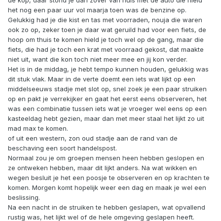
de kop, daar stond je dan zover van huis met de auto die hield
het nog een paar uur vol maarja toen was de benzine op.
Gelukkig had je die kist en tas met voorraden, nouja die waren
ook zo op, zeker toen je daar wat geruild had voor een fiets, de
hoop om thuis te komen hield je toch wel op de gang, maar die
fiets, die had je toch een krat met voorraad gekost, dat maakte
niet uit, want die kon toch niet meer mee en jij kon verder.
Het is in de middag, je hebt tempo kunnen houden, gelukkig was
dit stuk vlak. Maar in de verte doemt een iets wat lijkt op een
middelseeuws stadje met slot op, snel zoek je een paar struiken
op en pakt je verrekijker en gaat het eerst eens observeren, het
was een combinatie tussen iets wat je vroeger wel eens op een
kasteeldag hebt gezien, maar dan met meer staal het lijkt zo uit
mad max te komen.
of uit een western, zon oud stadje aan de rand van de
beschaving een soort handelspost.
Normaal zou je om groepen mensen heen hebben geslopen en
ze ontweken hebben, maar dit lijkt anders. Na wat wikken en
wegen besluit je het een poosje te observeren en op krachten te
komen. Morgen komt hopelijk weer een dag en maak je wel een
beslissing.
Na een nacht in de struiken te hebben geslapen, wat opvallend
rustig was, het lijkt wel of de hele omgeving geslapen heeft.