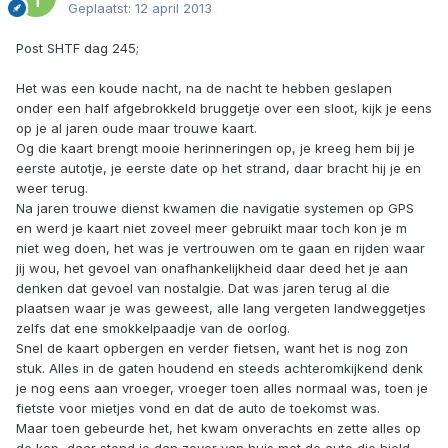
Geplaatst:
12 april 2013
Post SHTF dag 245;
Het was een koude nacht, na de nacht te hebben geslapen
onder een half afgebrokkeld bruggetje over een sloot, kijk je eens
op je al jaren oude maar trouwe kaart.
Og die kaart brengt mooie herinneringen op, je kreeg hem bij je
eerste autotje, je eerste date op het strand, daar bracht hij je en
weer terug.
Na jaren trouwe dienst kwamen die navigatie systemen op GPS
en werd je kaart niet zoveel meer gebruikt maar toch kon je m
niet weg doen, het was je vertrouwen om te gaan en rijden waar
jij wou, het gevoel van onafhankelijkheid daar deed het je aan
denken dat gevoel van nostalgie. Dat was jaren terug al die
plaatsen waar je was geweest, alle lang vergeten landweggetjes
zelfs dat ene smokkelpaadje van de oorlog.
Snel de kaart opbergen en verder fietsen, want het is nog zon
stuk. Alles in de gaten houdend en steeds achteromkijkend denk
je nog eens aan vroeger, vroeger toen alles normaal was, toen je
fietste voor mietjes vond en dat de auto de toekomst was.
Maar toen gebeurde het, het kwam onverachts en zette alles op