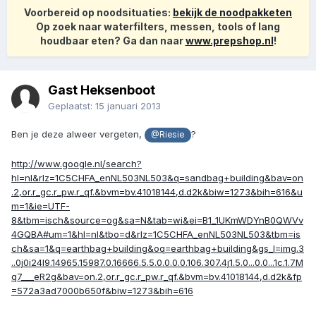
Voorbereid op noodsituaties:
bekijk de noodpakketen
Op zoek naar waterfilters, messen, tools of lang
houdbaar eten? Ga dan naar
www.prepshop.nl
!
Gast Heksenboot
Geplaatst:
15 januari 2013
Ben je deze alweer vergeten,
?
@Riesie
http://www.google.nl/search?
hl=nl&rlz=1C5CHFA_enNL503NL503&q=sandbag+building&bav=on
.2,or.r_gc.r_pw.r_qf.&bvm=bv.41018144,d.d2k&biw=1273&bih=616&u
m=1&ie=UTF-
8&tbm=isch&source=og&sa=N&tab=wi&ei=B1_1UKmWDYnB0QWVv
4GQBA#um=1&hl=nl&tbo=d&rlz=1C5CHFA_enNL503NL503&tbm=is
ch&sa=1&q=earthbag+building&oq=earthbag+building&gs_l=img.3
..0j0i24l9.14965.15987.0.16666.5.5.0.0.0.0.106.307.4j1.5.0...0.0...1c.1.7M
q7___eR2g&bav=on.2,or.r_gc.r_pw.r_qf.&bvm=bv.41018144,d.d2k&fp
=572a3ad7000b650f&biw=1273&bih=616