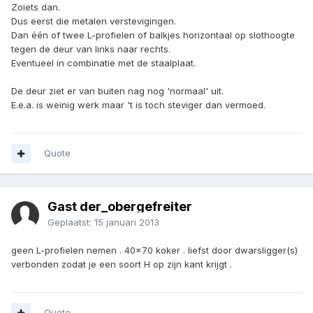
Zoiets dan.
Dus eerst die metalen verstevigingen.
Dan één of twee L-profielen of balkjes horizontaal op slothoogte
tegen de deur van links naar rechts.
Eventueel in combinatie met de staalplaat.
De deur ziet er van buiten nag nog 'normaal' uit.
E.e.a. is weinig werk maar 't is toch steviger dan vermoed.
Quote
Gast der_obergefreiter
Geplaatst:
15 januari 2013
geen L-profielen nemen . 40x70 koker . liefst door dwarsligger(s)
verbonden zodat je een soort H op zijn kant krijgt .
Quote