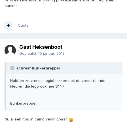
liefst een metertje of 8 hoog prikkeldraad erover en hopla een
bunker
Quote
Gast Heksenboot
Geplaatst:
15 januari 2013
schreef Bunkerprepper:
Hebben ze van die legioblokken ook de verschillende
kleuren die lego ook heeft? :-)
Bunkerprepper
Nu alleen nog in camo verkrijgbaar.