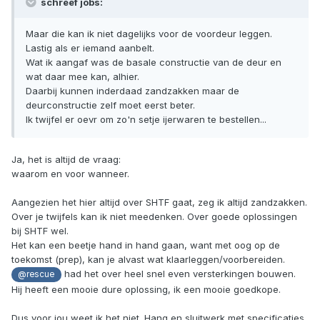
schreef jobs:
Maar die kan ik niet dagelijks voor de voordeur leggen.
Lastig als er iemand aanbelt.
Wat ik aangaf was de basale constructie van de deur en
wat daar mee kan, alhier.
Daarbij kunnen inderdaad zandzakken maar de
deurconstructie zelf moet eerst beter.
Ik twijfel er oevr om zo'n setje ijerwaren te bestellen...
Ja, het is altijd de vraag:
waarom en voor wanneer.
Aangezien het hier altijd over SHTF gaat, zeg ik altijd zandzakken.
Over je twijfels kan ik niet meedenken. Over goede oplossingen
bij SHTF wel.
Het kan een beetje hand in hand gaan, want met oog op de
toekomst (prep), kan je alvast wat klaarleggen/voorbereiden.
had het over heel snel even versterkingen bouwen.
@rescue
Hij heeft een mooie dure oplossing, ik een mooie goedkope.
Dus voor jou weet ik het niet. Hang en sluitwerk met specificaties