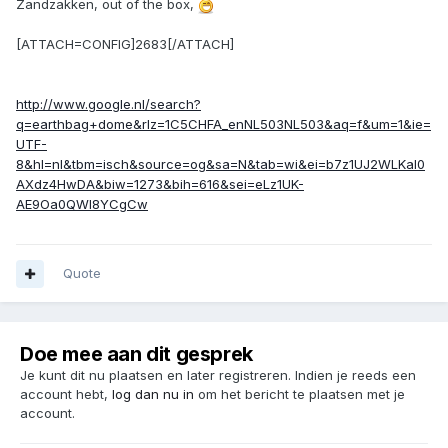
Zandzakken, out of the box,
[ATTACH=CONFIG]2683[/ATTACH]
http://www.google.nl/search?
q=earthbag+dome&rlz=1C5CHFA_enNL503NL503&aq=f&um=1&ie=
UTF-
8&hl=nl&tbm=isch&source=og&sa=N&tab=wi&ei=b7z1UJ2WLKaI0
AXdz4HwDA&biw=1273&bih=616&sei=eLz1UK-
AE9Oa0QWI8YCgCw
Quote
Doe mee aan dit gesprek
Je kunt dit nu plaatsen en later registreren. Indien je reeds een
account hebt,
log dan nu in
om het bericht te plaatsen met je
account.