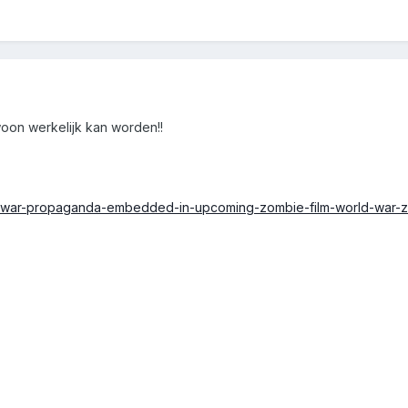
woon werkelijk kan worden!!
n-war-propaganda-embedded-in-upcoming-zombie-film-world-war-z