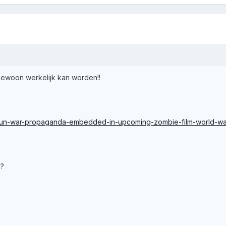
 gewoon werkelijk kan worden!!
o-un-war-propaganda-embedded-in-upcoming-zombie-film-world-wa
o?