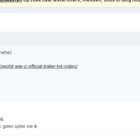
hehehe)
world-war-z-official-trailer-hd-video/
OB.
 geen optie zie ik