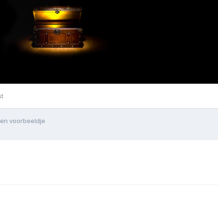
st
een voorbeeldje