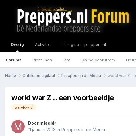
Overig
Activiteit
Terug naar preppers.nl
Forums
Richtlijnen
Staf
Online gebruikers
Erelij
Home
Online en digitaal
Preppers in de Media
world war Z .. 
world war Z .. een voorbeeldje
wereldwijd
Door
missbir
11 januari 2013
in
Preppers in de Media