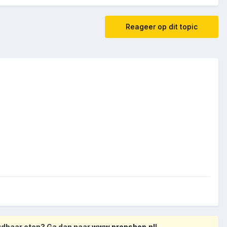
Reageer op dit topic
oudbaar eten? Ga dan naar
www.prepshop.nl
!