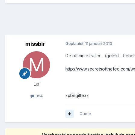
missbir
Geplaatst:
11 januari 2013
De officiele trailer .. (gelekt .. heh
http://www.secretsofthefed.com/wor
Lid
xxbirgittexx
354
Quote
Voorbereid op noodsituaties:
bekijk de no