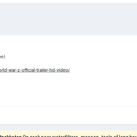
ehe)
ld-war-z-official-trailer-hd-video/
odpakketen
Op zoek naar waterfilters, messen, tools of lang h