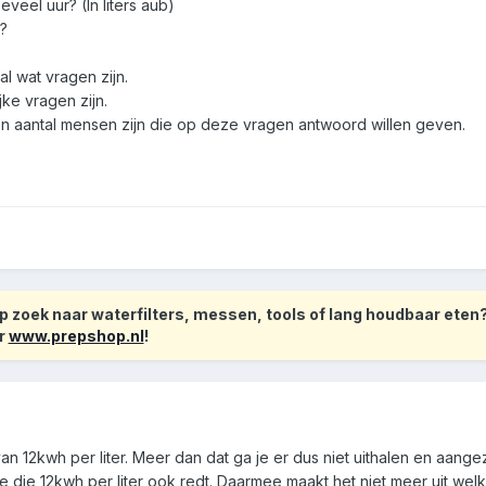
veel uur? (In liters aub)
e?
al wat vragen zijn.
jke vragen zijn.
 een aantal mensen zijn die op deze vragen antwoord willen geven.
 zoek naar waterfilters, messen, tools of lang houdbaar eten
r
www.prepshop.nl
!
van 12kwh per liter. Meer dan dat ga je er dus niet uithalen en aangez
e die 12kwh per liter ook redt. Daarmee maakt het niet meer uit wel