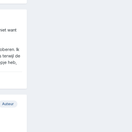
niet want
roberen. Ik
 terwijl de
epje heb,
Auteur