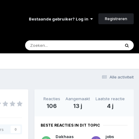
Registreren
Bestaande gebruiker? Log in
Alle activiteit
Reacties
Aangemaakt
Laatste reactie
106
13 j
4 j
BESTE REACTIES IN DIT TOPIC
rs
0
Dakhaas
jobs