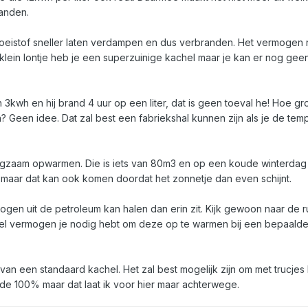
randen.
vloeistof sneller laten verdampen en dus verbranden. Het vermogen
klein lontje heb je een superzuinige kachel maar je kan er nog gee
3kwh en hij brand 4 uur op een liter, dat is geen toeval he! Hoe gro
 Geen idee. Dat zal best een fabriekshal kunnen zijn als je de tem
angzaam opwarmen. Die is iets van 80m3 en op een koude winterdag
 maar dat kan ook komen doordat het zonnetje dan even schijnt.
mogen uit de petroleum kan halen dan erin zit. Kijk gewoon naar de r
l vermogen je nodig hebt om deze op te warmen bij een bepaald
 van een standaard kachel. Het zal best mogelijk zijn om met trucjes
e 100% maar dat laat ik voor hier maar achterwege.