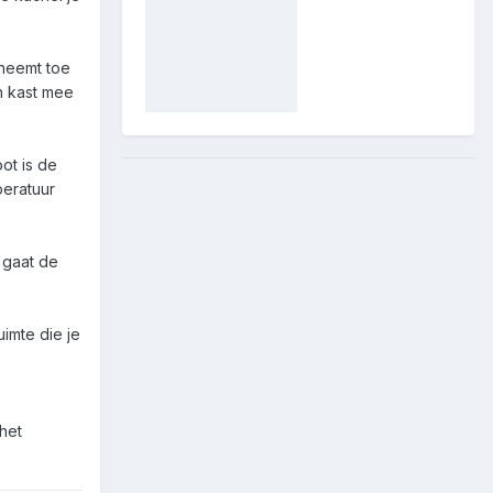
 neemt toe
n kast mee
ot is de
peratuur
 gaat de
uimte die je
e
 het