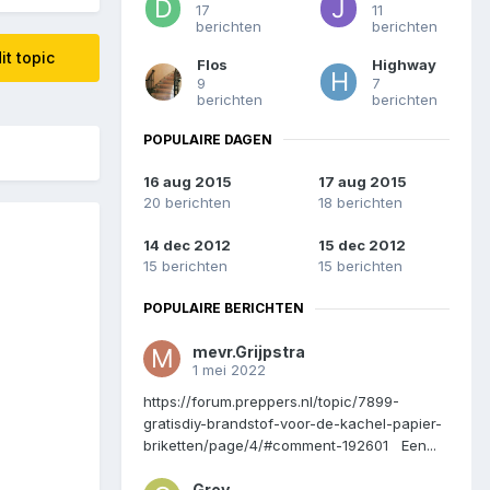
17
11
berichten
berichten
it topic
Flos
Highway
9
7
berichten
berichten
POPULAIRE DAGEN
16 aug 2015
17 aug 2015
20 berichten
18 berichten
14 dec 2012
15 dec 2012
15 berichten
15 berichten
POPULAIRE BERICHTEN
mevr.Grijpstra
1 mei 2022
https://forum.preppers.nl/topic/7899-
gratisdiy-brandstof-voor-de-kachel-papier-
briketten/page/4/#comment-192601 Een...
Grey