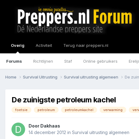
Overig
Activiteit
Terug naar preppers.nl
Forums
Richtlijnen
Staf
Online gebruikers
Erelij
Home
Survival Uitrusting
Survival uitrusting algemeen
De zuin
De zuinigste petroleum kachel
foetsie
petroleum
petroleumkachel
verwarming
ver
Door
Dakhaas
14 december 2012
in
Survival uitrusting algemeen