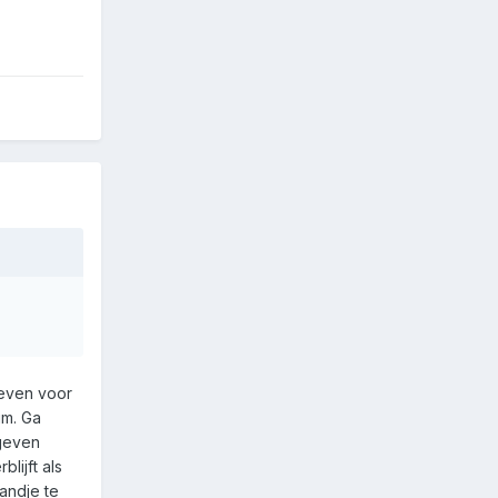
geven voor
um. Ga
egeven
lijft als
andje te