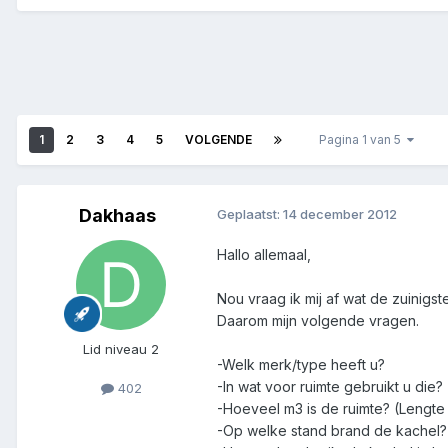
1
2
3
4
5
VOLGENDE
Pagina 1 van 5
Dakhaas
Geplaatst:
14 december 2012
Hallo allemaal,
Nou vraag ik mij af wat de zuinigst
Daarom mijn volgende vragen.
Lid niveau 2
-Welk merk/type heeft u?
-In wat voor ruimte gebruikt u die?
402
-Hoeveel m3 is de ruimte? (Lengte
-Op welke stand brand de kachel?