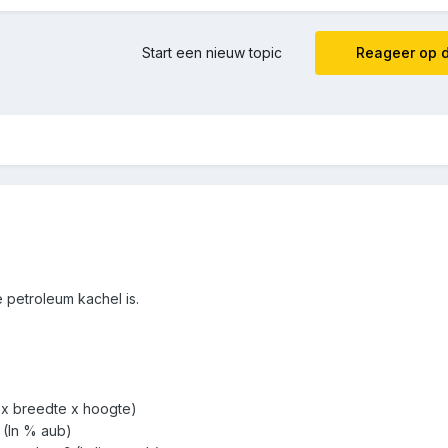
Start een nieuw topic
Reageer op d
e petroleum kachel is.
 x breedte x hoogte)
 (In % aub)