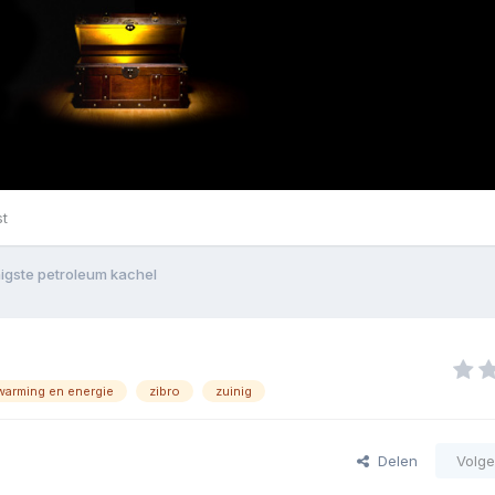
st
igste petroleum kachel
warming en energie
zibro
zuinig
Delen
Volge