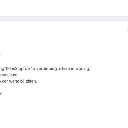
!
g 110 m3 op de 1e verdieping. (drive in woning)
eactie is:
ker warm bij zitten.
!