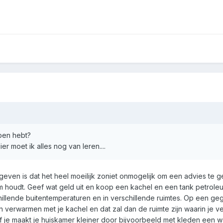
pen hebt?
ier moet ik alles nog van leren....
aangeven is dat het heel moeilijk zoniet onmogelijk om een advies te 
rm houdt. Geef wat geld uit en koop een kachel en een tank petrole
hillende buitentemperaturen en in verschillende ruimtes. Op een g
verwarmen met je kachel en dat zal dan de ruimte zijn waarin je verb
f je maakt je huiskamer kleiner door bijvoorbeeld met kleden een w