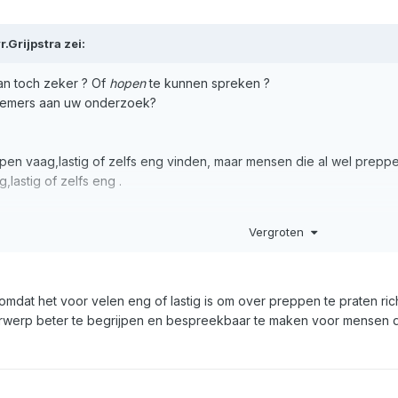
r.Grijpstra
zei:
n toch zeker ? Of
hopen
te kunnen spreken ?
elnemers aan uw onderzoek?
en vaag,lastig of zelfs eng vinden, maar mensen die al wel preppen
lastig of zelfs eng .
s met uw onderzoek !
Vergroten
 omdat het voor velen eng of lastig is om over preppen te praten ric
erwerp beter te begrijpen en bespreekbaar te maken voor mensen di