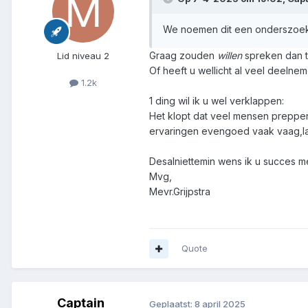
We noemen dit een onderszoeks
Graag zouden
willen
spreken dan t
Lid niveau 2
Of heeft u wellicht al veel deeln
1.2k
1 ding wil ik u wel verklappen:
Het klopt dat veel mensen preppen 
ervaringen evengoed vaak vaag,las
Desalniettemin wens ik u succes m
Mvg,
Mevr.Grijpstra
Quote
Captain
Geplaatst:
8 april 2025