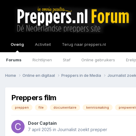
Overig
Activiteit
Terug naar preppers.nl
Forums
Richtlijnen
Staf
Online gebruikers
Erelij
Home
Online en digitaal
Preppers in de Media
Journalist zoe
Preppers film
preppen
file
documentaire
kennismaking
prepwerel
Door
Captain
7 april 2025
in
Journalist zoekt prepper