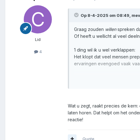
Op 8-4-2025 om 08:49,
mev
Graag zouden
willen
spreken da
Of heeft u wellicht al veel de
Lid
1 ding wil ik u wel verklappen:
4
Het klopt dat veel mensen prepp
ervaringen evengoed vaak vaag,
Desalniettemin wens ik u succe
Mvg,
Mevr.Grijpstra
Wat u zegt, raakt precies de kern:
laten horen. Dat helpt om het ond
reactie!
Quote