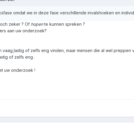
fase omdat we in deze fase verschillende invalshoeken en indivi
och zeker ? Of
hopen
te kunnen spreken ?
emers aan uw onderzoek?
vaag,lastig of zelfs eng vinden, maar mensen die al wel preppen v
tig of zelfs eng .
et uw onderzoek !