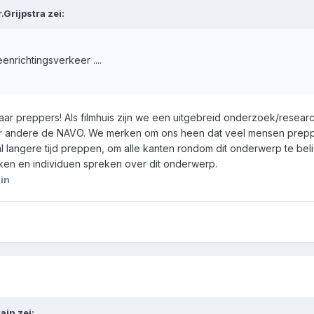
.Grijpstra
zei:
eenrichtingsverkeer ....
aar preppers! Als filmhuis zijn we een uitgebreid onderzoek/resear
er andere de NAVO. We merken om ons heen dat veel mensen preppe
l langere tijd preppen, om alle kanten rondom dit onderwerp te b
ken en individuen spreken over dit onderwerp.
in
ain
zei: