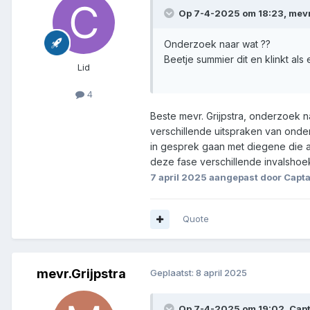
Op 7-4-2025 om 18:23,
mevr
Onderzoek naar wat ??
Beetje summier dit en klinkt als 
Lid
4
Beste mevr. Grijpstra, onderzoek n
verschillende uitspraken van ond
in gesprek gaan met diegene die a
deze fase verschillende invalshoe
7 april 2025
aangepast door Capta
Quote
mevr.Grijpstra
Geplaatst:
8 april 2025
Op 7-4-2025 om 19:02,
Capt