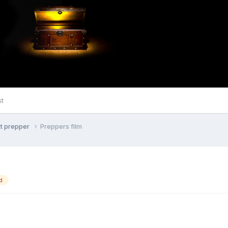
st
kt prepper
Preppers film
d