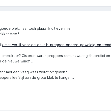
 goede plek,maar toch plaats ik dit even hier.
 lekker mee !
kijk-met-wo-iii-voor-de-deur-is-preppen-opeens-geweldig-en-tren
n ommekeer? Gisteren waren preppers samenzweringstheoretici en n
 de nieuwe wind!"....
ppen" met een vaag waas wordt omgeven !
eppers leefstijl aan de grote klok te hangen...